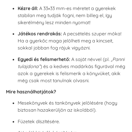
Kézre áll:
A 33×33 mm-es méretet a gyerekek
stabilan meg tudják fogni, nem billeg el, így
sikerélmény lesz minden nyomat!
Játékos rendrakás:
A pecsételés szuper móka!
Ha a gyerkőc maga jelölheti meg a kincseit,
sokkal jobban fog rájuk vigyázni.
Egyedi és felismerhető:
A saját névvel (pl.
„Panni
tulajdona”
) és a kedves madárkás figurával még
azok a gyerekek is felismerik a könyvüket, akik
még csak most tanulnak olvasni.
Mire használhatjátok?
Mesekönyvek és tankönyvek jelölésére (hogy
biztosan hazakerüljön az iskolából).
Füzetek díszítésére.