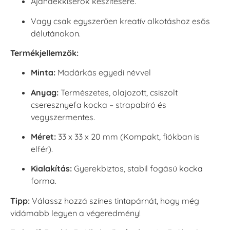
Ajándékkísérők készítésére.
Vagy csak egyszerűen kreatív alkotáshoz esős
délutánokon.
Termékjellemzők:
Minta:
Madárkás egyedi névvel
Anyag:
Természetes, olajozott, csiszolt
cseresznyefa kocka – strapabíró és
vegyszermentes.
Méret:
33 x 33 x 20 mm (Kompakt, fiókban is
elfér).
Kialakítás:
Gyerekbiztos, stabil fogású kocka
forma.
Tipp:
Válassz hozzá színes tintapárnát, hogy még
vidámabb legyen a végeredmény!