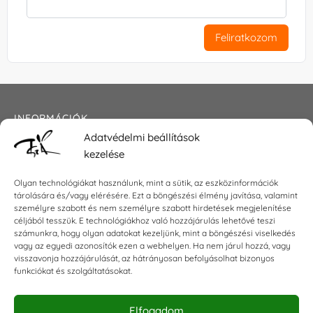
Feliratkozom
INFORMÁCIÓK
Adatvédelmi beállítások
Általános szerződési feltételek
kezelése
Adatkezelési tájékoztató
Impresszum
Olyan technológiákat használunk, mint a sütik, az eszközinformációk
tárolására és/vagy elérésére. Ezt a böngészési élmény javítása, valamint
személyre szabott és nem személyre szabott hirdetések megjelenítése
céljából tesszük. E technológiákhoz való hozzájárulás lehetővé teszi
KAPCSOLAT
számunkra, hogy olyan adatokat kezeljünk, mint a böngészési viselkedés
vagy az egyedi azonosítók ezen a webhelyen. Ha nem járul hozzá, vagy
visszavonja hozzájárulását, az hátrányosan befolyásolhat bizonyos
E-mail:
shop@torokszilvi.com
funkciókat és szolgáltatásokat.
Telefon: +36 30 6767872
Elfogadom