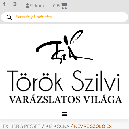
Fiókom
0
Ft
EX LIBRIS PECSÉT
/
KIS KOCKA
/ NÉVRE SZÓLÓ EX