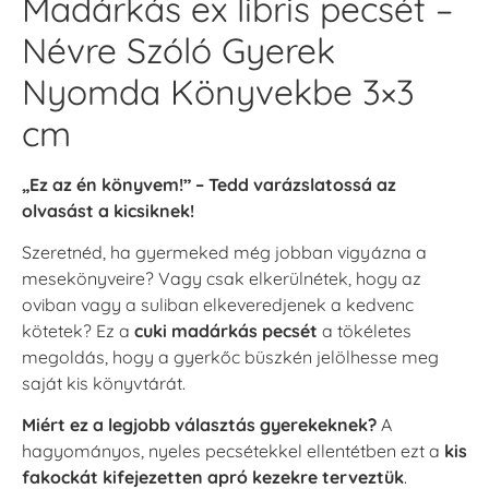
Madárkás ex libris pecsét –
Névre Szóló Gyerek
Nyomda Könyvekbe 3×3
cm
„Ez az én könyvem!” – Tedd varázslatossá az
olvasást a kicsiknek!
Szeretnéd, ha gyermeked még jobban vigyázna a
mesekönyveire? Vagy csak elkerülnétek, hogy az
oviban vagy a suliban elkeveredjenek a kedvenc
kötetek? Ez a
cuki madárkás pecsét
a tökéletes
megoldás, hogy a gyerkőc büszkén jelölhesse meg
saját kis könyvtárát.
Miért ez a legjobb választás gyerekeknek?
A
hagyományos, nyeles pecsétekkel ellentétben ezt a
kis
fakockát kifejezetten apró kezekre terveztük
.