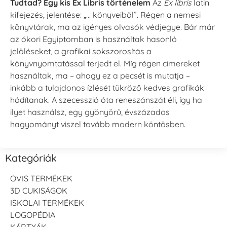
Tudtad? Egy kis Ex Libris történelem
Az
Ex libris
latin
kifejezés, jelentése: „… könyveiből”. Régen a nemesi
könyvtárak, ma az igényes olvasók védjegye. Bár már
az ókori Egyiptomban is használtak hasonló
jelöléseket, a grafikai sokszorosítás a
könyvnyomtatással terjedt el. Míg régen címereket
használtak, ma – ahogy ez a pecsét is mutatja –
inkább a tulajdonos ízlését tükröző kedves grafikák
hódítanak. A szecesszió óta reneszánszát éli, így ha
ilyet használsz, egy gyönyörű, évszázados
hagyományt viszel tovább modern köntösben.
Kategóriák
OVIS TERMÉKEK
3D CUKISÁGOK
ISKOLAI TERMÉKEK
LOGOPÉDIA
KÁRTYÁK