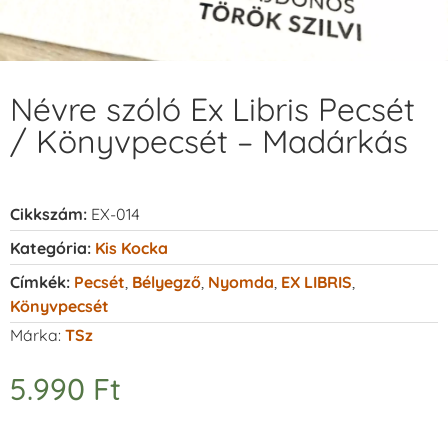
Névre szóló Ex Libris Pecsét
/ Könyvpecsét – Madárkás
Cikkszám:
EX-014
Kategória:
Kis Kocka
Címkék:
Pecsét
,
Bélyegző
,
Nyomda
,
EX LIBRIS
,
Könyvpecsét
Márka:
TSz
5.990
Ft