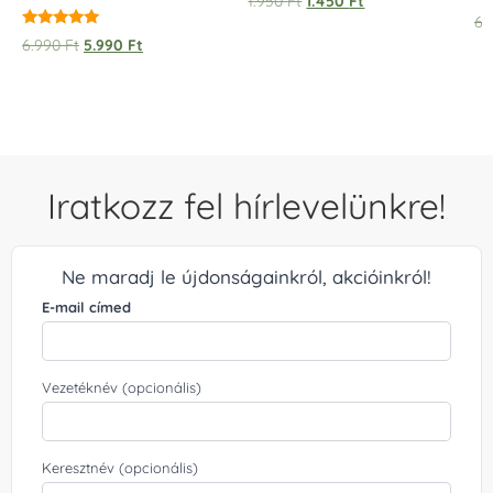
1.950
Ft
1.450
Ft
6.
Értékelés:
6.990
Ft
5.990
Ft
5.00
/ 5
Iratkozz fel hírlevelünkre!
Ne maradj le újdonságainkról, akcióinkról!
E-mail címed
Vezetéknév (opcionális)
Keresztnév (opcionális)