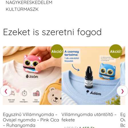
NAGYKERESKEDELEM
KULTÚRMASZK
Ezeket is szeretni fogod
Akció!
Akció!
❮
❯
Egyszínű Villámnyomda –
Villámnyomda utántöltő –
Egy
Ovisjel nyomda – Pink Cica
fekete
Ovi
– Ruhanyomda
Bag