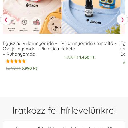
❮
❯
Egyszínű Villámnyomda –
Villámnyomda utántöltő –
Egy
Ovisjel nyomda – Pink Cica
fekete
Ovi
– Ruhanyomda
Bag
1.950
Ft
1.450
Ft
6.
Értékelés:
6.990
Ft
5.990
Ft
5.00
/ 5
Iratkozz fel hírlevelünkre!