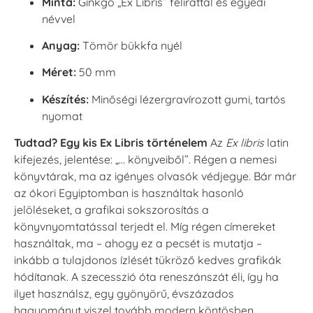
Minta:
Ginkgo „Ex Libris” felirattal és egyedi
névvel
Anyag:
Tömör bükkfa nyél
Méret:
50 mm
Készítés:
Minőségi lézergravírozott gumi, tartós
nyomat
Tudtad? Egy kis Ex Libris történelem
Az
Ex libris
latin
kifejezés, jelentése: „… könyveiből”. Régen a nemesi
könyvtárak, ma az igényes olvasók védjegye. Bár már
az ókori Egyiptomban is használtak hasonló
jelöléseket, a grafikai sokszorosítás a
könyvnyomtatással terjedt el. Míg régen címereket
használtak, ma – ahogy ez a pecsét is mutatja –
inkább a tulajdonos ízlését tükröző kedves grafikák
hódítanak. A szecesszió óta reneszánszát éli, így ha
ilyet használsz, egy gyönyörű, évszázados
hagyományt viszel tovább modern köntösben.