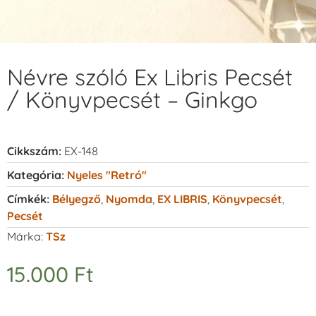
Névre szóló Ex Libris Pecsét
/ Könyvpecsét – Ginkgo
Cikkszám:
EX-148
Kategória:
Nyeles "retró"
Címkék:
Bélyegző
,
Nyomda
,
EX LIBRIS
,
Könyvpecsét
,
Pecsét
Márka:
TSz
15.000
Ft