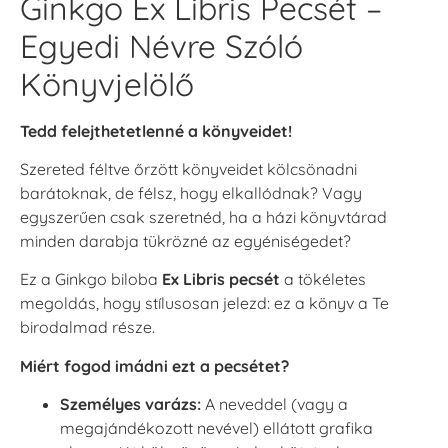
Ginkgo Ex Libris Pecsét –
Egyedi Névre Szóló
Könyvjelölő
Tedd felejthetetlenné a könyveidet!
Szereted féltve őrzött könyveidet kölcsönadni
barátoknak, de félsz, hogy elkallódnak? Vagy
egyszerűen csak szeretnéd, ha a házi könyvtárad
minden darabja tükrözné az egyéniségedet?
Ez a Ginkgo biloba
Ex Libris pecsét
a tökéletes
megoldás, hogy stílusosan jelezd: ez a könyv a Te
birodalmad része.
Miért fogod imádni ezt a pecsétet?
Személyes varázs:
A neveddel (vagy a
megajándékozott nevével) ellátott grafika