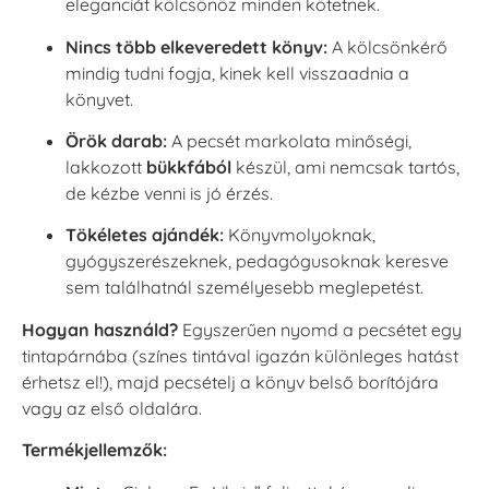
eleganciát kölcsönöz minden kötetnek.
Nincs több elkeveredett könyv:
A kölcsönkérő
mindig tudni fogja, kinek kell visszaadnia a
könyvet.
Örök darab:
A pecsét markolata minőségi,
lakkozott
bükkfából
készül, ami nemcsak tartós,
de kézbe venni is jó érzés.
Tökéletes ajándék:
Könyvmolyoknak,
gyógyszerészeknek, pedagógusoknak keresve
sem találhatnál személyesebb meglepetést.
Hogyan használd?
Egyszerűen nyomd a pecsétet egy
tintapárnába (színes tintával igazán különleges hatást
érhetsz el!), majd pecsételj a könyv belső borítójára
vagy az első oldalára.
Termékjellemzők: