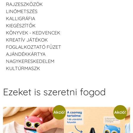
RAJZESZKÖZÖK
LINÓMETSZÉS
KALLIGRÁFIA
KIEGÉSZÍTŐK
KÖNYVEK - KEDVENCEK
KREATÍV JÁTÉKOK
FOGLALKOZTATÓ FÜZET
AJÁNDÉKKÁRTYA
NAGYKERESKEDELEM
KULTÚRMASZK
Ezeket is szeretni fogod
Akció!
Akció!