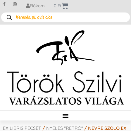
Fiókom
0
Ft
EX LIBRIS PECSÉT
/
NYELES "RETRÓ"
/ NÉVRE SZÓLÓ EX