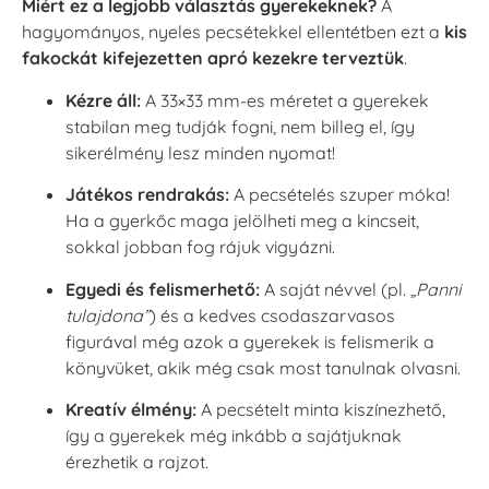
Miért ez a legjobb választás gyerekeknek?
A
hagyományos, nyeles pecsétekkel ellentétben ezt a
kis
fakockát kifejezetten apró kezekre terveztük
.
Kézre áll:
A 33×33 mm-es méretet a gyerekek
stabilan meg tudják fogni, nem billeg el, így
sikerélmény lesz minden nyomat!
Játékos rendrakás:
A pecsételés szuper móka!
Ha a gyerkőc maga jelölheti meg a kincseit,
sokkal jobban fog rájuk vigyázni.
Egyedi és felismerhető:
A saját névvel (pl.
„Panni
tulajdona”
) és a kedves csodaszarvasos
figurával még azok a gyerekek is felismerik a
könyvüket, akik még csak most tanulnak olvasni.
Kreatív élmény:
A pecsételt minta kiszínezhető,
így a gyerekek még inkább a sajátjuknak
érezhetik a rajzot.