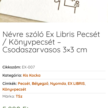
Névre szóló Ex Libris Pecsét
/ Könyvpecsét –
Csodaszarvasos 3×3 cm
Cikkszám:
EX-007
Kategória:
Kis Kocka
Címkék:
Pecsét
,
Bélyegző
,
Nyomda
,
EX LIBRIS
,
Könyvpecsét
Márka:
TSz