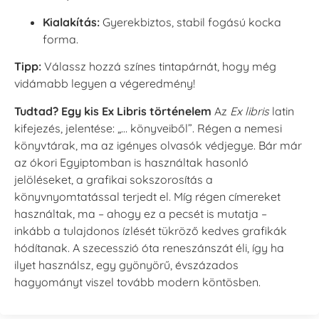
Kialakítás:
Gyerekbiztos, stabil fogású kocka
forma.
Tipp:
Válassz hozzá színes tintapárnát, hogy még
vidámabb legyen a végeredmény!
Tudtad? Egy kis Ex Libris történelem
Az
Ex libris
latin
kifejezés, jelentése: „… könyveiből”. Régen a nemesi
könyvtárak, ma az igényes olvasók védjegye. Bár már
az ókori Egyiptomban is használtak hasonló
jelöléseket, a grafikai sokszorosítás a
könyvnyomtatással terjedt el. Míg régen címereket
használtak, ma – ahogy ez a pecsét is mutatja –
inkább a tulajdonos ízlését tükröző kedves grafikák
hódítanak. A szecesszió óta reneszánszát éli, így ha
ilyet használsz, egy gyönyörű, évszázados
hagyományt viszel tovább modern köntösben.