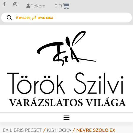
Fiókom
0
Ft
EX LIBRIS PECSÉT
/
KIS KOCKA
/ NÉVRE SZÓLÓ EX