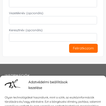
Vezetéknév (opcionális)
Keresztnév (opcionális)
Feliratkozom
INFORMÁCIÓK
Adatvédelmi beállítások
Általános szerződési feltételek
kezelése
Adatkezelési tájékoztató
Impresszum
Olyan technológiákat használunk, mint a sütik, az eszközinformációk
tárolására és/vagy elérésére. Ezt a böngészési élmény javítása, valamint
személyre szabott és nem személyre szabott hirdetések megjelenítése