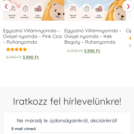
❮
❯
Egyszínű Villámnyomda –
Egyszínű Villámnyomda –
Cip
Ovisjel nyomda – Pink Cica
Ovisjel nyomda – Kék
– Ruhanyomda
Bagoly – Ruhanyomda
Ér
3.
5.
6.990
Ft
5.990
Ft
/ 
Értékelés:
6.990
Ft
5.990
Ft
5.00
/ 5
Iratkozz fel hírlevelünkre!
Ne maradj le újdonságainkról, akcióinkról!
E-mail címed