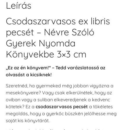
Leírás
Csodaszarvasos ex libris
pecsét – Névre Szóló
Gyerek Nyomda
Könyvekbe 3×3 cm
„Ez az én könyvem!” – Tedd varázslatossá az
olvasást a kicsiknek!
Szeretnéd, ha gyermeked még jobban vigyázna a
mesekönyveire? Vagy csak elkerülnétek, hogy az
oviban vagy a suliban elkeveredjenek a kedvenc
kötetek? Ez a
csodaszarvasos pecsét
a tökéletes
megoldás, hogy a gyerkőc büszkén jelölhesse meg
saját kis könyvtárát.