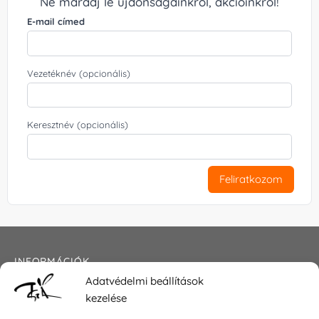
Ne maradj le újdonságainkról, akcióinkról!
E-mail címed
Vezetéknév (opcionális)
Keresztnév (opcionális)
Feliratkozom
INFORMÁCIÓK
Adatvédelmi beállítások
Általános szerződési feltételek
kezelése
Adatkezelési tájékoztató