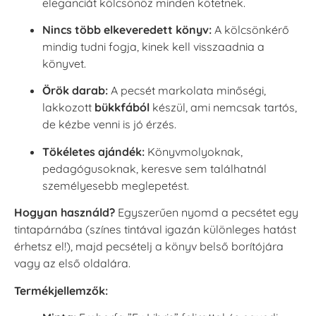
eleganciát kölcsönöz minden kötetnek.
Nincs több elkeveredett könyv:
A kölcsönkérő
mindig tudni fogja, kinek kell visszaadnia a
könyvet.
Örök darab:
A pecsét markolata minőségi,
lakkozott
bükkfából
készül, ami nemcsak tartós,
de kézbe venni is jó érzés.
Tökéletes ajándék:
Könyvmolyoknak,
pedagógusoknak, keresve sem találhatnál
személyesebb meglepetést.
Hogyan használd?
Egyszerűen nyomd a pecsétet egy
tintapárnába (színes tintával igazán különleges hatást
érhetsz el!), majd pecsételj a könyv belső borítójára
vagy az első oldalára.
Termékjellemzők: