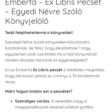
Emberfa – Ex Libris Pecsét
– Egyedi Névre Szóló
Könyvjelölő
Tedd felejthetetlenné a könyveidet!
Szereted féltve őrzött könyveidet kölcsönadni
barátoknak, de félsz, hogy elkallódnak? Vagy
egyszerűen csak szeretnéd, ha a házi könyvtárad
minden darabja tükrözné az egyéniségedet?
Ez az Emberfa
Ex Libris pecsét
a tökéletes megoldás,
hogy stílusosan jelezd: ez a könyv a Te birodalmad
része.
Miért fogod imádni ezt a pecsétet?
Személyes varázs:
A neveddel (vagy a
megajándékozott nevével) ellátott grafika