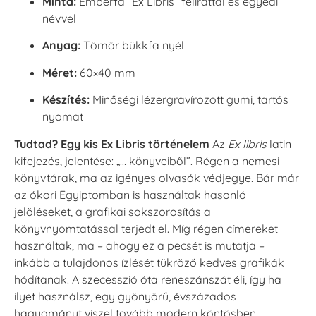
Minta:
Emberfa ”Ex Libris” felirattal és egyedi
névvel
Anyag:
Tömör bükkfa nyél
Méret:
60×40 mm
Készítés:
Minőségi lézergravírozott gumi, tartós
nyomat
Tudtad? Egy kis Ex Libris történelem
Az
Ex libris
latin
kifejezés, jelentése: „… könyveiből”. Régen a nemesi
könyvtárak, ma az igényes olvasók védjegye. Bár már
az ókori Egyiptomban is használtak hasonló
jelöléseket, a grafikai sokszorosítás a
könyvnyomtatással terjedt el. Míg régen címereket
használtak, ma – ahogy ez a pecsét is mutatja –
inkább a tulajdonos ízlését tükröző kedves grafikák
hódítanak. A szecesszió óta reneszánszát éli, így ha
ilyet használsz, egy gyönyörű, évszázados
hagyományt viszel tovább modern köntösben.