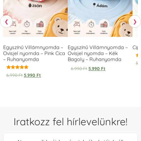
❮
❯
Egyszínű Villámnyomda –
Egyszínű Villámnyomda –
Cip
Ovisjel nyomda – Pink Cica
Ovisjel nyomda – Kék
– Ruhanyomda
Bagoly – Ruhanyomda
Ér
3.
5.
6.990
Ft
5.990
Ft
/ 
Értékelés:
6.990
Ft
5.990
Ft
5.00
/ 5
Iratkozz fel hírlevelünkre!