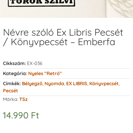
Névre szóló Ex Libris Pecsét
/ Könyvpecsét – Emberfa
Cikkszám:
EX-036
Kategória:
Nyeles "retró"
Címkék:
Bélyegző
,
Nyomda
,
EX LIBRIS
,
Könyvpecsét
,
Pecsét
Márka:
TSz
14.990
Ft