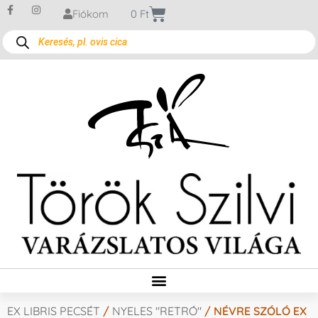
Fiókom
0
Ft
EX LIBRIS PECSÉT
/
NYELES "RETRÓ"
/ NÉVRE SZÓLÓ EX