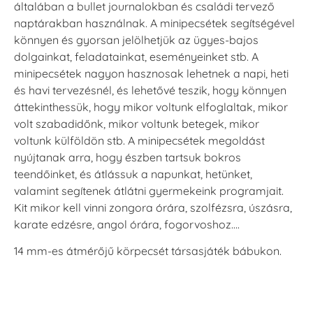
általában a bullet journalokban és családi tervező
naptárakban használnak. A minipecsétek segítségével
könnyen és gyorsan jelölhetjük az ügyes-bajos
dolgainkat, feladatainkat, eseményeinket stb. A
minipecsétek nagyon hasznosak lehetnek a napi, heti
és havi tervezésnél, és lehetővé teszik, hogy könnyen
áttekinthessük, hogy mikor voltunk elfoglaltak, mikor
volt szabadidőnk, mikor voltunk betegek, mikor
voltunk külföldön stb. A minipecsétek megoldást
nyújtanak arra, hogy észben tartsuk bokros
teendőinket, és átlássuk a napunkat, hetünket,
valamint segítenek átlátni gyermekeink programjait.
Kit mikor kell vinni zongora órára, szolfézsra, úszásra,
karate edzésre, angol órára, fogorvoshoz….
14 mm-es átmérőjű körpecsét társasjáték bábukon.