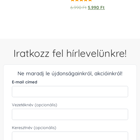
/ 
Értékelés:
6.990
Ft
5.990
Ft
5.00
/ 5
Iratkozz fel hírlevelünkre!
Ne maradj le újdonságainkról, akcióinkról!
E-mail címed
Vezetéknév (opcionális)
Keresztnév (opcionális)