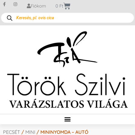
Fiókom
0
Ft
PECSÉT
/
MINI
/ MININYOMDA – AUTÓ