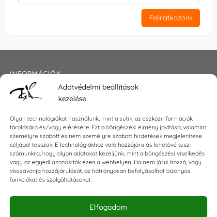
Feliratkozom
INFORMÁCIÓK
Adatvédelmi beállítások
Általános szerződési feltételek
kezelése
Adatkezelési tájékoztató
Impresszum
Olyan technológiákat használunk, mint a sütik, az eszközinformációk
tárolására és/vagy elérésére. Ezt a böngészési élmény javítása, valamint
személyre szabott és nem személyre szabott hirdetések megjelenítése
céljából tesszük. E technológiákhoz való hozzájárulás lehetővé teszi
KAPCSOLAT
számunkra, hogy olyan adatokat kezeljünk, mint a böngészési viselkedés
vagy az egyedi azonosítók ezen a webhelyen. Ha nem járul hozzá, vagy
visszavonja hozzájárulását, az hátrányosan befolyásolhat bizonyos
E-mail:
shop@torokszilvi.com
funkciókat és szolgáltatásokat.
Telefon: +36 30 6767872
Elfogadom
KÖZÖSSÉGI