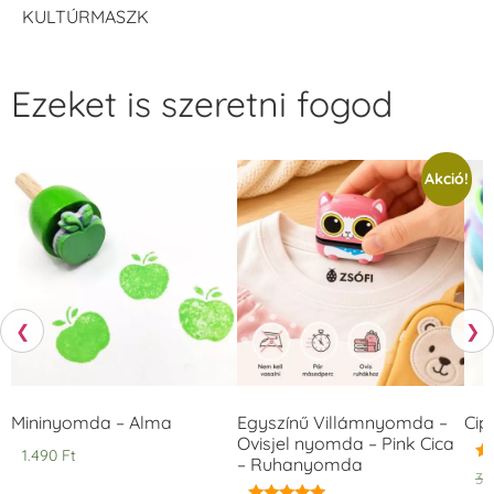
KULTÚRMASZK
Ezeket is szeretni fogod
Akció!
❮
❯
Mininyomda – Alma
Egyszínű Villámnyomda –
Cip
Ovisjel nyomda – Pink Cica
1.490
Ft
– Ruhanyomda
Ér
3.
5.