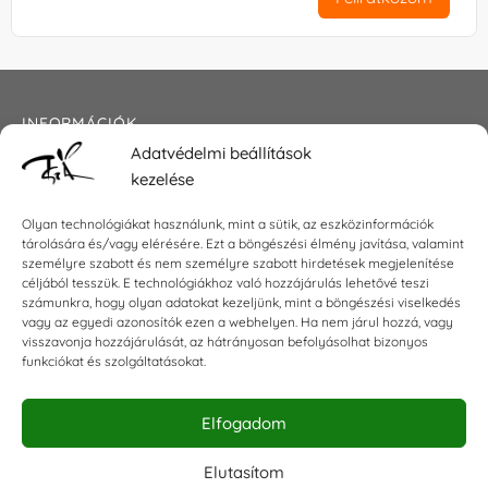
INFORMÁCIÓK
Adatvédelmi beállítások
Általános szerződési feltételek
kezelése
Adatkezelési tájékoztató
Impresszum
Olyan technológiákat használunk, mint a sütik, az eszközinformációk
tárolására és/vagy elérésére. Ezt a böngészési élmény javítása, valamint
személyre szabott és nem személyre szabott hirdetések megjelenítése
céljából tesszük. E technológiákhoz való hozzájárulás lehetővé teszi
KAPCSOLAT
számunkra, hogy olyan adatokat kezeljünk, mint a böngészési viselkedés
vagy az egyedi azonosítók ezen a webhelyen. Ha nem járul hozzá, vagy
visszavonja hozzájárulását, az hátrányosan befolyásolhat bizonyos
E-mail:
shop@torokszilvi.com
funkciókat és szolgáltatásokat.
Telefon: +36 30 6767872
Elfogadom
KÖZÖSSÉGI
Elutasítom