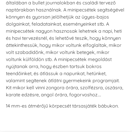
általában a bullet journalokban és családi tervező
naptárakban használnak. A minipecsétek segítségével
könnyen és gyorsan jelölhetjük az ügyes-bajos
dolgainkat, feladatainkat, eseményeinket stb. A
minipecsétek nagyon hasznosak lehetnek a napi, heti
és havi tervezésnél, és lehetővé teszik, hogy könnyen
áttekinthessük, hogy mikor voltunk elfoglaltak, mikor
volt szabadidőnk, mikor voltunk betegek, mikor
voltunk külföldön stb. A minipecsétek megoldást
nyújtanak arra, hogy észben tartsuk bokros
teendőinket, és átlássuk a napunkat, hetünket,
valamint segítenek átlátni gyermekeink programjait.
Kit mikor kell vinni zongora órára, szolfézsra, úszásra,
karate edzésre, angol órára, fogorvoshoz….
14 mm-es átmérőjű körpecsét társasjáték bábukon.