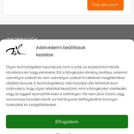
Feliratkozom
INFORMÁCIÓK
Adatvédelmi beállítások
Általános szerződési feltételek
kezelése
Adatkezelési tájékoztató
Impresszum
Olyan technológiákat használunk, mint a sütik, az eszközinformációk
tárolására és/vagy elérésére. Ezt a böngészési élmény javítása, valamint
személyre szabott és nem személyre szabott hirdetések megjelenítése
céljából tesszük. E technológiákhoz való hozzájárulás lehetővé teszi
KAPCSOLAT
számunkra, hogy olyan adatokat kezeljünk, mint a böngészési viselkedés
vagy az egyedi azonosítók ezen a webhelyen. Ha nem járul hozzá, vagy
visszavonja hozzájárulását, az hátrányosan befolyásolhat bizonyos
E-mail:
shop@torokszilvi.com
funkciókat és szolgáltatásokat.
Telefon: +36 30 6767872
Elfogadom
KÖZÖSSÉGI