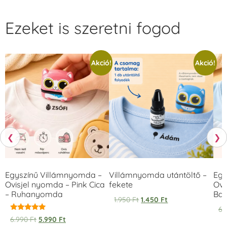
Ezeket is szeretni fogod
Akció!
Akció!
❮
❯
Egyszínű Villámnyomda –
Villámnyomda utántöltő –
Egy
Ovisjel nyomda – Pink Cica
fekete
Ovi
– Ruhanyomda
Bag
1.950
Ft
1.450
Ft
6.
Értékelés:
6.990
Ft
5.990
Ft
5.00