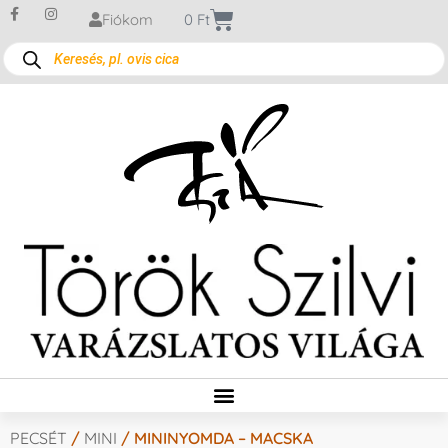
Fiókom
0
Ft
PECSÉT
/
MINI
/ MININYOMDA – MACSKA