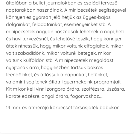
általában a bullet journalokban és családi tervező
naptárakban használnak. A minipecsétek segítségével
könnyen és gyorsan jelölhetjük az ügyes-bajos
dolgainkat, feladatainkat, eseményeinket stb. A
minipecsétek nagyon hasznosak lehetnek a napi, heti
és havi tervezésnél, és lehetővé teszik, hogy könnyen
áttekinthessük, hogy mikor voltunk elfoglaltak, mikor
volt szabadidőnk, mikor voltunk betegek, mikor
voltunk külföldön stb. A minipecsétek megoldást
nyújtanak arra, hogy észben tartsuk bokros
teendőinket, és átlássuk a napunkat, hetünket,
valamint segítenek átlátni gyermekeink programjait.
Kit mikor kell vinni zongora órára, szolfézsra, úszásra,
karate edzésre, angol órára, fogorvoshoz….
14 mm-es átmérőjű körpecsét társasjáték bábukon.