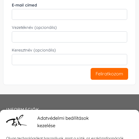
E-mail címed
Vezetéknév (opcionális)
Keresztnév (opcionális)
Feliratkozom
INFORMÁCIÓK
Adatvédelmi beállítások
Általános szerződési feltételek
kezelése
Adatkezelési tájékoztató
Impresszum
Olyan technológiákat használunk, mint a sütik, az eszközinformációk