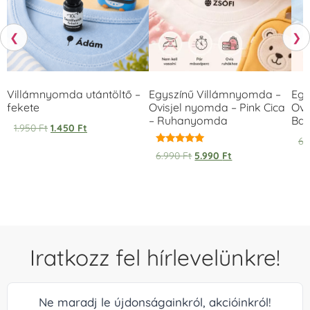
❮
❯
Villámnyomda utántöltő –
Egyszínű Villámnyomda –
Egy
fekete
Ovisjel nyomda – Pink Cica
Ovi
– Ruhanyomda
Bag
1.950
Ft
1.450
Ft
6.
Értékelés:
6.990
Ft
5.990
Ft
5.00
/ 5
Iratkozz fel hírlevelünkre!
Ne maradj le újdonságainkról, akcióinkról!