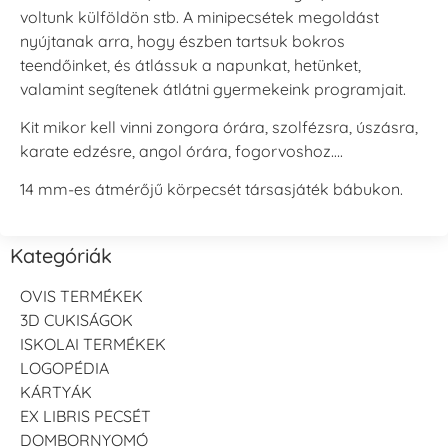
voltunk külföldön stb. A minipecsétek megoldást
nyújtanak arra, hogy észben tartsuk bokros
teendőinket, és átlássuk a napunkat, hetünket,
valamint segítenek átlátni gyermekeink programjait.
Kit mikor kell vinni zongora órára, szolfézsra, úszásra,
karate edzésre, angol órára, fogorvoshoz….
14 mm-es átmérőjű körpecsét társasjáték bábukon.
Kategóriák
OVIS TERMÉKEK
3D CUKISÁGOK
ISKOLAI TERMÉKEK
LOGOPÉDIA
KÁRTYÁK
EX LIBRIS PECSÉT
DOMBORNYOMÓ