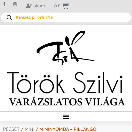
Fiókom
0
Ft
PECSÉT
/
MINI
/ MININYOMDA – PILLANGÓ