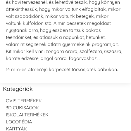
és havi tervezésnél, és lehetővé teszik, hogy könnyen
áttekinthessük, hogy mikor voltunk elfoglaltak, mikor
volt szabadidőnk, mikor voltunk betegek, mikor
voltunk külföldön stb. A minipecsétek megoldást
nyújtanak arra, hogy észben tartsuk bokros
teendőinket, és átlássuk a napunkat, hetünket,
valamint segítenek átlátni gyermekeink programjait.
Kit mikor kell vinni zongora órára, szolfézsra, úszásra,
karate edzésre, angol órára, fogorvoshoz….
14 mm-es átmérőjű körpecsét társasjáték bábukon.
Kategóriák
OVIS TERMÉKEK
3D CUKISÁGOK
ISKOLAI TERMÉKEK
LOGOPÉDIA
KÁRTYÁK