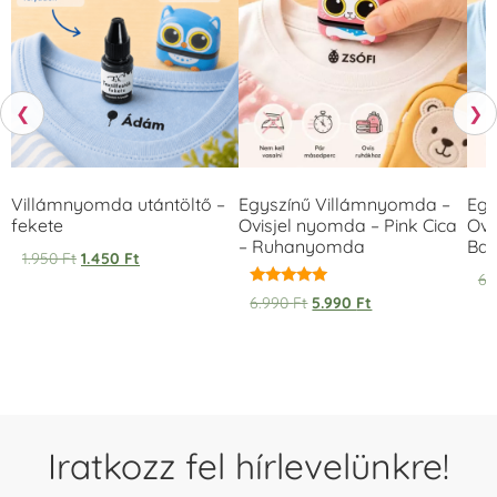
❮
❯
Villámnyomda utántöltő –
Egyszínű Villámnyomda –
Egy
fekete
Ovisjel nyomda – Pink Cica
Ovi
– Ruhanyomda
Bag
1.950
Ft
1.450
Ft
6.
Értékelés:
6.990
Ft
5.990
Ft
5.00
/ 5
Iratkozz fel hírlevelünkre!