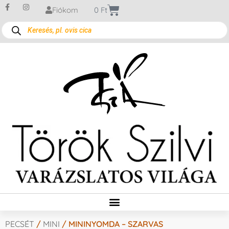
Fiókom
0
Ft
PECSÉT
/
MINI
/ MININYOMDA – SZARVAS