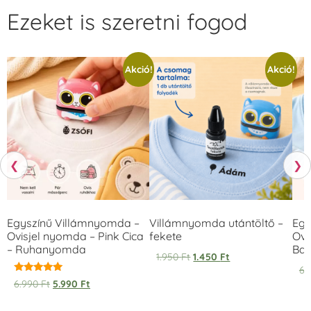
Ezeket is szeretni fogod
Akció!
Akció!
❮
❯
Egyszínű Villámnyomda –
Villámnyomda utántöltő –
Egy
Ovisjel nyomda – Pink Cica
fekete
Ovi
– Ruhanyomda
Bag
1.950
Ft
1.450
Ft
6.
Értékelés:
6.990
Ft
5.990
Ft
5.00
/ 5