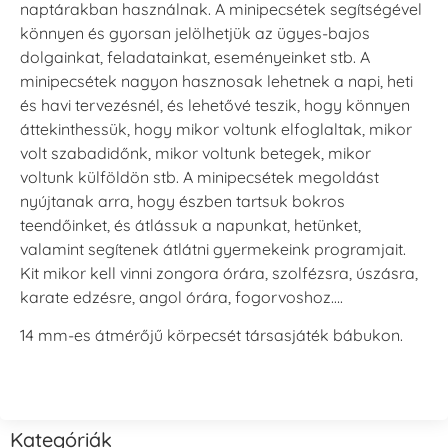
naptárakban használnak. A minipecsétek segítségével
könnyen és gyorsan jelölhetjük az ügyes-bajos
dolgainkat, feladatainkat, eseményeinket stb. A
minipecsétek nagyon hasznosak lehetnek a napi, heti
és havi tervezésnél, és lehetővé teszik, hogy könnyen
áttekinthessük, hogy mikor voltunk elfoglaltak, mikor
volt szabadidőnk, mikor voltunk betegek, mikor
voltunk külföldön stb. A minipecsétek megoldást
nyújtanak arra, hogy észben tartsuk bokros
teendőinket, és átlássuk a napunkat, hetünket,
valamint segítenek átlátni gyermekeink programjait.
Kit mikor kell vinni zongora órára, szolfézsra, úszásra,
karate edzésre, angol órára, fogorvoshoz….
14 mm-es átmérőjű körpecsét társasjáték bábukon.
Kategóriák