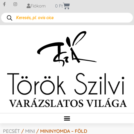
Fiókom
0
Ft
PECSÉT
/
MINI
/ MININYOMDA – FÖLD