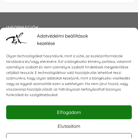
INFORMÁCIÓK
Adatvédelmi beállítások
Általános szerződési feltételek
kezelése
Adatkezelési tájékoztató
Impresszum
Olyan technológiákat használunk, mint a sütik, az eszközinformációk
tárolására és/vagy elérésére. Ezt a böngészési élmény javítása, valamint
személyre szabott és nem személyre szabott hirdetések megjelenítése
céljából tesszük. E technológiákhoz való hozzájárulás lehetővé teszi
KAPCSOLAT
számunkra, hogy olyan adatokat kezeljünk, mint a böngészési viselkedés
vagy az egyedi azonosítók ezen a webhelyen. Ha nem járul hozzá, vagy
visszavonja hozzájárulását, az hátrányosan befolyásolhat bizonyos
E-mail:
shop@torokszilvi.com
funkciókat és szolgáltatásokat.
Telefon: +36 30 6767872
Elfogadom
KÖZÖSSÉGI
Elutasítom