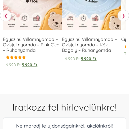
❮
❯
Egyszínű Villámnyomda –
Egyszínű Villámnyomda –
Cip
Ovisjel nyomda – Pink Cica
Ovisjel nyomda – Kék
– Ruhanyomda
Bagoly – Ruhanyomda
Ér
3.
5.
6.990
Ft
5.990
Ft
/ 
Értékelés:
6.990
Ft
5.990
Ft
5.00
/ 5
Iratkozz fel hírlevelünkre!
Ne maradj le újdonságainkról, akcióinkról!