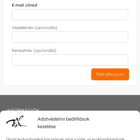
E-mail címed
Vezetéknév (opcionális)
Keresztnév (opcionális)
Feliratkozom
INFORMÁCIÓK
Adatvédelmi beállítások
Általános szerződési feltételek
kezelése
Adatkezelési tájékoztató
Impresszum
Olyan technológiákat használunk, mint a sütik, az eszközinformációk