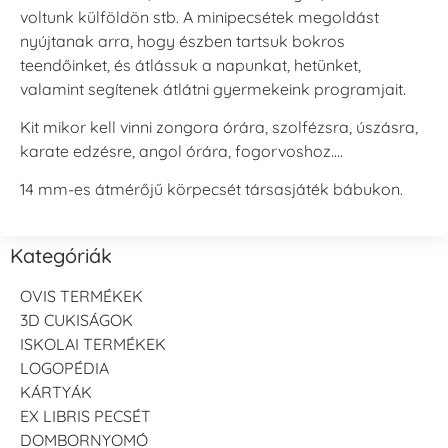
voltunk külföldön stb. A minipecsétek megoldást
nyújtanak arra, hogy észben tartsuk bokros
teendőinket, és átlássuk a napunkat, hetünket,
valamint segítenek átlátni gyermekeink programjait.
Kit mikor kell vinni zongora órára, szolfézsra, úszásra,
karate edzésre, angol órára, fogorvoshoz….
14 mm-es átmérőjű körpecsét társasjáték bábukon.
Kategóriák
OVIS TERMÉKEK
3D CUKISÁGOK
ISKOLAI TERMÉKEK
LOGOPÉDIA
KÁRTYÁK
EX LIBRIS PECSÉT
DOMBORNYOMÓ