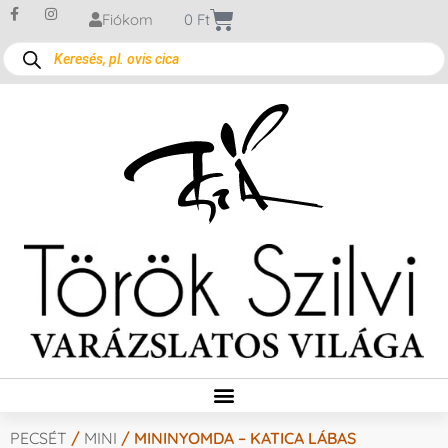
Fiókom
0
Ft
PECSÉT
/
MINI
/ MININYOMDA – KATICA LÁBAS