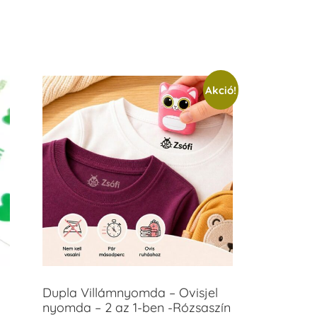
/ 5
Akció!
Dupla Villámnyomda – Ovisjel
nyomda – 2 az 1-ben -Rózsaszín