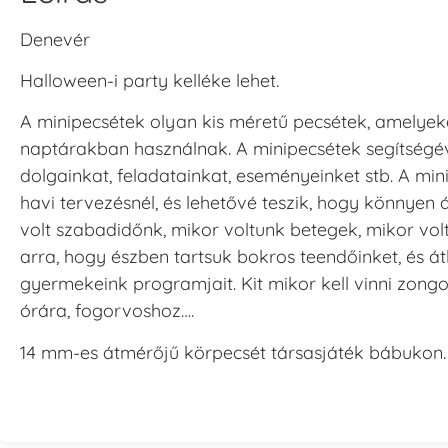
Denevér
Halloween-i party kelléke lehet.
A minipecsétek olyan kis méretű pecsétek, amelyeke
naptárakban használnak. A minipecsétek segítségév
dolgainkat, feladatainkat, eseményeinket stb. A mi
havi tervezésnél, és lehetővé teszik, hogy könnyen 
volt szabadidőnk, mikor voltunk betegek, mikor vol
arra, hogy észben tartsuk bokros teendőinket, és át
gyermekeink programjait. Kit mikor kell vinni zongo
órára, fogorvoshoz….
14 mm-es átmérőjű körpecsét társasjáték bábukon.