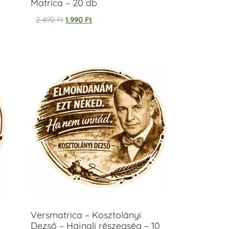
Matrica – 20 db
2.490
Ft
1.990
Ft
Versmatrica – Kosztolányi
Dezső – Hajnali részegség – 10