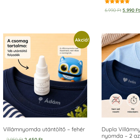
Értékelés:
6.990
Ft
5.990
F
5.00
/ 5
Akció!
Villámnyomda utántöltő – fehér
Dupla Villámn
nyomda – 2 az
2.950
Ft
2.450
Ft