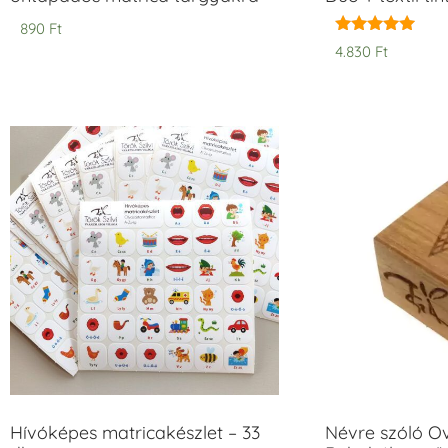
890
Ft
Értékelés:
4.830
Ft
5.00
/ 5
Hívóképes matricakészlet – 33
Névre szóló O