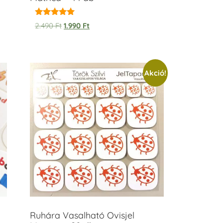
Értékelés:
2.490
Ft
1.990
Ft
5.00
/ 5
Akció!
Ruhára Vasalható Ovisjel