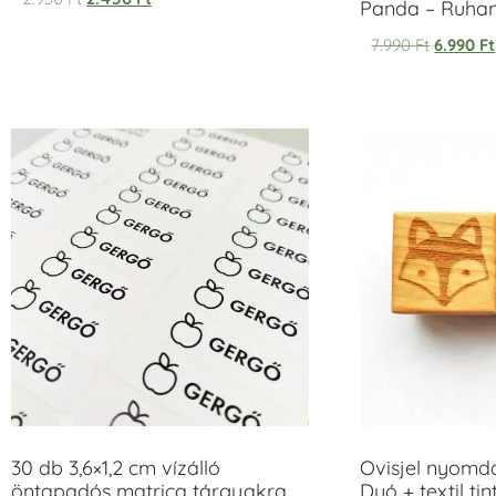
Panda – Ruh
7.990
Ft
6.990
Ft
30 db 3,6×1,2 cm vízálló
Ovisjel nyomd
öntapadós matrica tárgyakra
Duó + textil ti