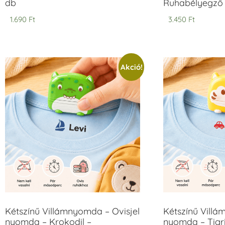
db
Ruhabélyegző 
1.690
Ft
3.450
Ft
Akció!
Kétszínű Villámnyomda – Ovisjel
Kétszínű Villá
nyomda – Krokodil –
nyomda – Tigri