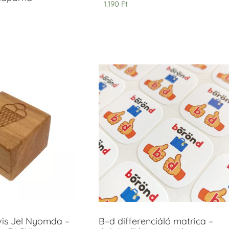
1.190
Ft
vis Jel Nyomda –
B–d differenciáló matrica –