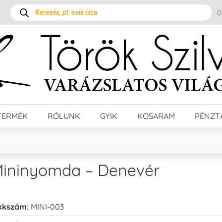
TERMÉK
RÓLUNK
GYIK
KOSARAM
PÉNZT
ininyomda – Denevér
kkszám:
MINI-003