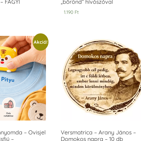
– FAGYI
„bőrönd” hívószóval
1.190
Ft
Akció!
mnyomda – Ovisjel
Versmatrica – Arany János –
sfiú –
Domokos napra – 10 db