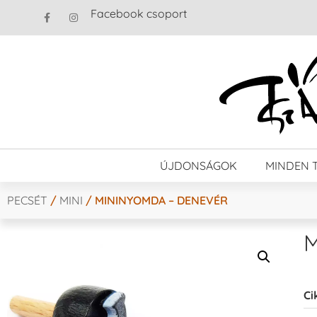
Facebook csoport
ÚJDONSÁGOK
MINDEN 
PECSÉT
/
MINI
/ MININYOMDA – DENEVÉR
M
Ci