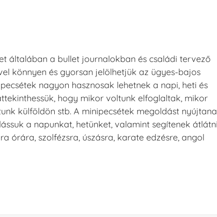
t általában a bullet journalokban és családi tervező
el könnyen és gyorsan jelölhetjük az ügyes-bajos
nipecsétek nagyon hasznosak lehetnek a napi, heti és
áttekinthessük, hogy mikor voltunk elfoglaltak, mikor
tunk külföldön stb. A minipecsétek megoldást nyújtan
lássuk a napunkat, hetünket, valamint segítenek átlátn
ra órára, szolfézsra, úszásra, karate edzésre, angol