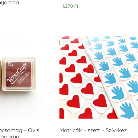
anyomda
1.270
Ft
acsomag – Ovis
Matricák – szett – Szív-kéz
ntapárna