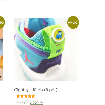
ió!
Akció!
Cipötty – 10 db (5 pár)
–
Értékelés:
3.990
Ft
2.990
Ft
5.00