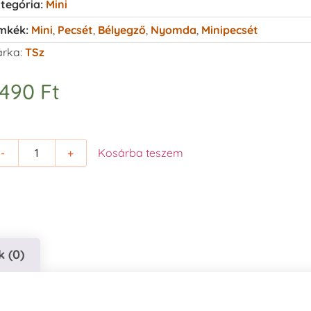
tegória:
Mini
mkék:
Mini
,
Pecsét
,
Bélyegző
,
Nyomda
,
Minipecsét
rka:
TSz
.490
Ft
-
+
Kosárba teszem
 (0)