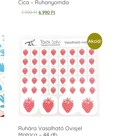
Cica – Ruhanyomda
7.990
Ft
6.990
Ft
Akció!
Ruhára Vasalható Ovisjel
Matrica – 44 db