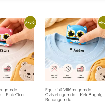
Akció!
Akc
ámnyomda –
Egyszínű Villámnyomda –
 – Pink Cica –
Ovisjel nyomda – Kék Bagoly 
Ruhanyomda