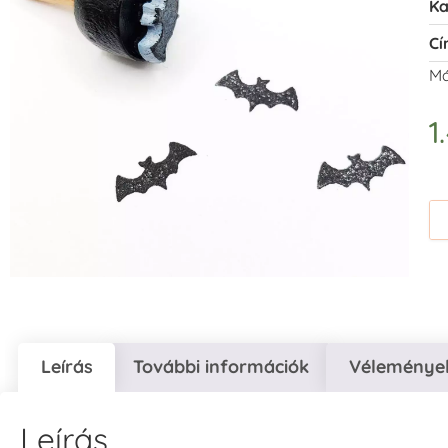
Ka
Cí
Má
1
Leírás
További információk
Vélemények
Leírás