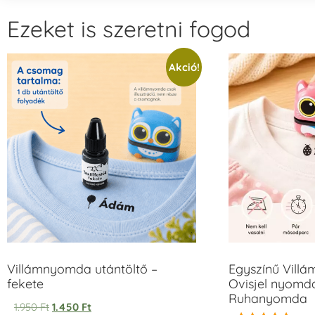
Ezeket is szeretni fogod
Akció!
Villámnyomda utántöltő –
Egyszínű Vill
fekete
Ovisjel nyomda
Ruhanyomda
1.950
Ft
1.450
Ft