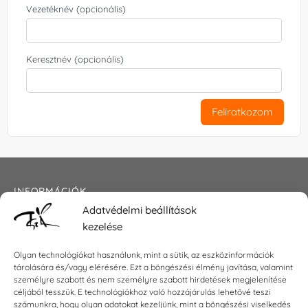
Vezetéknév (opcionális)
Keresztnév (opcionális)
Feliratkozom
INFORMÁCIÓK
Adatvédelmi beállítások
Általános szerződési feltételek
kezelése
Adatkezelési tájékoztató
Impresszum
Olyan technológiákat használunk, mint a sütik, az eszközinformációk
tárolására és/vagy elérésére. Ezt a böngészési élmény javítása, valamint
személyre szabott és nem személyre szabott hirdetések megjelenítése
céljából tesszük. E technológiákhoz való hozzájárulás lehetővé teszi
KAPCSOLAT
számunkra, hogy olyan adatokat kezeljünk, mint a böngészési viselkedés