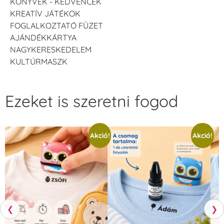
KÖNYVEK - KEDVENCEK
KREATÍV JÁTÉKOK
FOGLALKOZTATÓ FÜZET
AJÁNDÉKKÁRTYA
NAGYKERESKEDELEM
KULTÚRMASZK
Ezeket is szeretni fogod
Akció!
Akció!
❮
❯