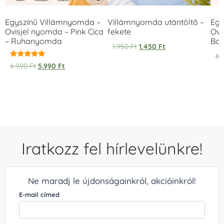
Egyszínű Villámnyomda –
Villámnyomda utántöltő –
Egy
Ovisjel nyomda – Pink Cica
fekete
Ovi
– Ruhanyomda
Bag
1.950
Ft
1.450
Ft
6.
Értékelés:
6.990
Ft
5.990
Ft
5.00
/ 5
Iratkozz fel hírlevelünkre!
Ne maradj le újdonságainkról, akcióinkról!
E-mail címed