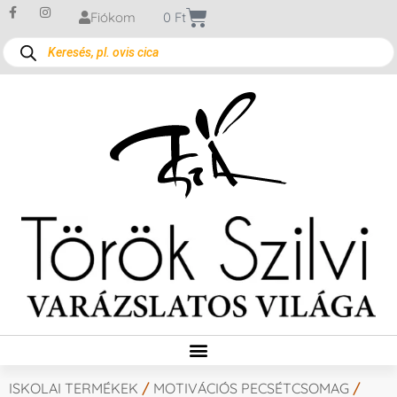
Fiókom
0
Ft
ISKOLAI TERMÉKEK
/
MOTIVÁCIÓS PECSÉTCSOMAG
/