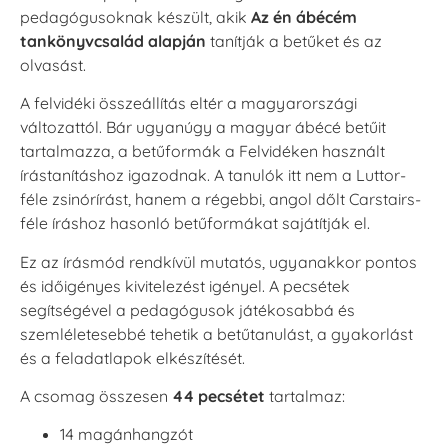
pedagógusoknak készült, akik
Az én ábécém
tankönyvcsalád alapján
tanítják a betűket és az
olvasást.
A felvidéki összeállítás eltér a magyarországi
változattól. Bár ugyanúgy a magyar ábécé betűit
tartalmazza, a betűformák a Felvidéken használt
írástanításhoz igazodnak. A tanulók itt nem a Luttor-
féle zsinórírást, hanem a régebbi, angol dőlt Carstairs-
féle íráshoz hasonló betűformákat sajátítják el.
Ez az írásmód rendkívül mutatós, ugyanakkor pontos
és időigényes kivitelezést igényel. A pecsétek
segítségével a pedagógusok játékosabbá és
szemléletesebbé tehetik a betűtanulást, a gyakorlást
és a feladatlapok elkészítését.
A csomag összesen
44 pecsétet
tartalmaz:
14 magánhangzót