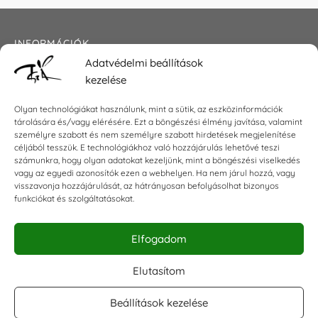
INFORMÁCIÓK
Adatvédelmi beállítások
Általános szerződési feltételek
kezelése
Adatkezelési tájékoztató
Impresszum
Olyan technológiákat használunk, mint a sütik, az eszközinformációk
tárolására és/vagy elérésére. Ezt a böngészési élmény javítása, valamint
személyre szabott és nem személyre szabott hirdetések megjelenítése
céljából tesszük. E technológiákhoz való hozzájárulás lehetővé teszi
KAPCSOLAT
számunkra, hogy olyan adatokat kezeljünk, mint a böngészési viselkedés
vagy az egyedi azonosítók ezen a webhelyen. Ha nem járul hozzá, vagy
visszavonja hozzájárulását, az hátrányosan befolyásolhat bizonyos
E-mail:
shop@torokszilvi.com
funkciókat és szolgáltatásokat.
Telefon: +36 30 6767872
Elfogadom
KÖZÖSSÉGI
Elutasítom
Beállítások kezelése
Facebook csoport