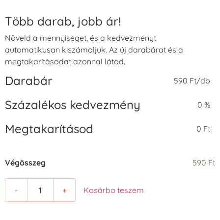
Több darab, jobb ár!
Növeld a mennyiséget, és a kedvezményt
automatikusan kiszámoljuk. Az új darabárat és a
megtakarításodat azonnal látod.
Darabár
590 Ft/db
Százalékos kedvezmény
0 %
Megtakarításod
0 Ft
Végösszeg
590 Ft
-
+
Kosárba teszem