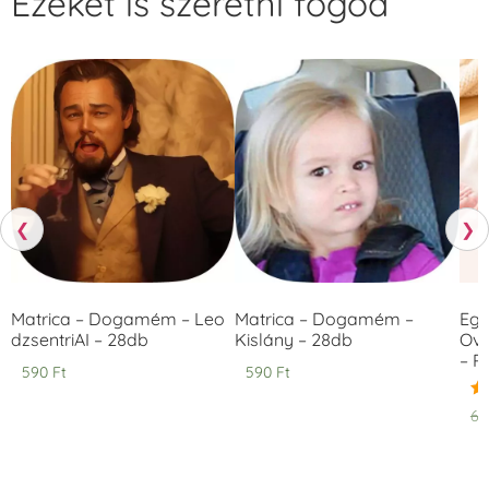
Ezeket is szeretni fogod
❮
❯
Matrica – Dogamém – Leo
Matrica – Dogamém –
Egy
dzsentriAI – 28db
Kislány – 28db
Ovi
– 
590
Ft
590
Ft
Ér
6.
5.
/ 