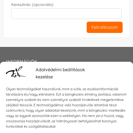
Keresztnév (opcionális)
Feliratkozom
INFORMÁCIÓK
Adatvédelmi beállítások
Általános szerződési feltételek
kezelése
Adatkezelési tájékoztató
Impresszum
Olyan technológiákat használunk, mint a sütik, az eszközinformációk
tárolására és/vagy elérésére. Ezt a böngészési élmény javítása, valamint
személyre szabott és nem személyre szabott hirdetések megjelenítése
céljából tesszük. E technológiákhoz való hozzájárulás lehetővé teszi
KAPCSOLAT
számunkra, hogy olyan adatokat kezeljünk, mint a böngészési viselkedés
vagy az egyedi azonosítók ezen a webhelyen. Ha nem járul hozzá, vagy
visszavonja hozzájárulását, az hátrányosan befolyásolhat bizonyos
E-mail:
shop@torokszilvi.com
funkciókat és szolgáltatásokat.
Telefon: +36 30 6767872