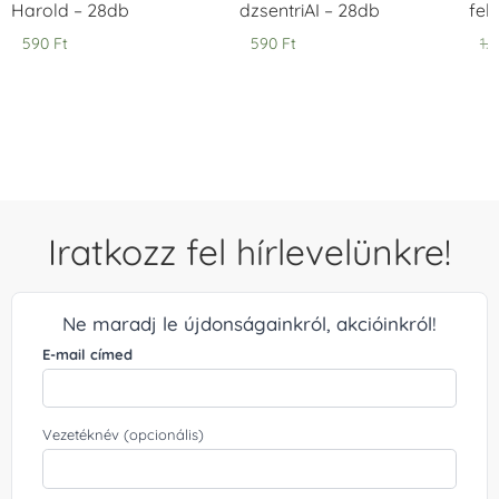
Harold – 28db
dzsentriAI – 28db
fek
590
Ft
590
Ft
1.
Iratkozz fel hírlevelünkre!
Ne maradj le újdonságainkról, akcióinkról!
E-mail címed
Vezetéknév (opcionális)