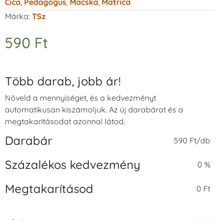
Cica
,
Pedagógus
,
Macska
,
Matrica
Márka:
TSz
590
Ft
Több darab, jobb ár!
Növeld a mennyiséget, és a kedvezményt
automatikusan kiszámoljuk. Az új darabárat és a
megtakarításodat azonnal látod.
Darabár
590 Ft/db
Százalékos kedvezmény
0 %
Megtakarításod
0 Ft