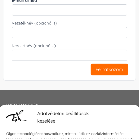
E-mail címed
Vezetéknév (opcionális)
Keresztnév (opcionális)
Feliratkozom
INFORMÁCIÓK
Adatvédelmi beállítások
Általános szerződési feltételek
kezelése
Adatkezelési tájékoztató
Impresszum
Olyan technológiákat használunk, mint a sütik, az eszközinformációk