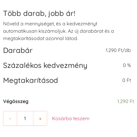
Több darab, jobb ár!
Növeld a mennyiséget, és a kedvezményt
automatikusan kiszámoljuk. Az új darabárat és a
megtakarításodat azonnal látod.
Darabár
1.290 Ft/db
Százalékos kedvezmény
0 %
Megtakarításod
0 Ft
Végösszeg
1.290 Ft
-
+
Kosárba teszem