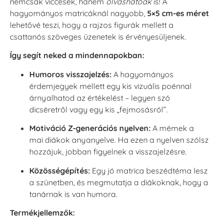
nemcsak viccesek, hanem
olvashatóak
is! A
hagyományos matricáknál nagyobb,
5×5 cm-es méret
lehetővé teszi, hogy a rajzos figurák mellett a
csattanós szöveges üzenetek is érvényesüljenek.
Így segít neked a mindennapokban:
Humoros visszajelzés:
A hagyományos
érdemjegyek mellett egy kis vizuális poénnal
árnyalhatod az értékelést – legyen szó
dicséretről vagy egy kis „fejmosásról”.
Motiváció Z-generációs nyelven:
A mémek a
mai diákok anyanyelve. Ha ezen a nyelven szólsz
hozzájuk, jobban figyelnek a visszajelzésre.
Közösségépítés:
Egy jó matrica beszédtéma lesz
a szünetben, és megmutatja a diákoknak, hogy a
tanárnak is van humora.
Termékjellemzők: