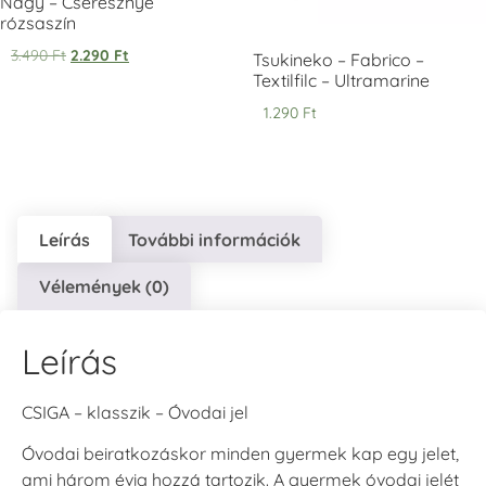
Nagy – Cseresznye
rózsaszín
3.490
Ft
2.290
Ft
VersaCraft
VersaCraft
VersaCraft
Tsukineko – Fabrico –
Tintapárna -
Tintapárna -
Tintapárna -
Textilfilc – Ultramarine
Éjkék
Ködszürke
Középkék
1.290
Ft
+1.380 Ft
+1.380 Ft
+790 Ft
Leírás
További információk
VersaCraft
VersaCraft
VersaCraft
Vélemények (0)
Tintapárna - Lila
Tintapárna -
Tintapárna -
Mentazöld
Rágógumi
+790 Ft
rózsaszín
+1.380 Ft
Leírás
+790 Ft
CSIGA – klasszik – Óvodai jel
Óvodai beiratkozáskor minden gyermek kap egy jelet,
ami három évig hozzá tartozik. A gyermek óvodai jelét