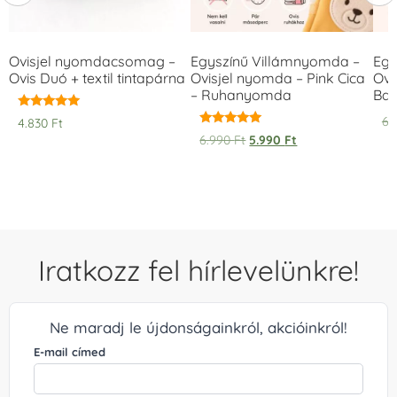
Ovisjel nyomdacsomag –
Egyszínű Villámnyomda –
Egy
Ovis Duó + textil tintapárna
Ovisjel nyomda – Pink Cica
Ovi
– Ruhanyomda
Bag
Értékelés:
6.
4.830
Ft
5.00
Értékelés:
6.990
Ft
5.990
Ft
/ 5
5.00
/ 5
Iratkozz fel hírlevelünkre!
Ne maradj le újdonságainkról, akcióinkról!
E-mail címed