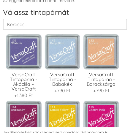
Az egyedi feliratot írd a fenti mezőbe.
Válassz tintapárnát
VersaCraft
VersaCraft
VersaCraft
Tintapárna -
Tintapárna -
Tintapárna -
Akáclila –
Babakék
Baracksárga
VersaCraft
+790 Ft
+790 Ft
+1.380 Ft
Textiljelöléshez szükséged lesz speciális tintapárnára is.