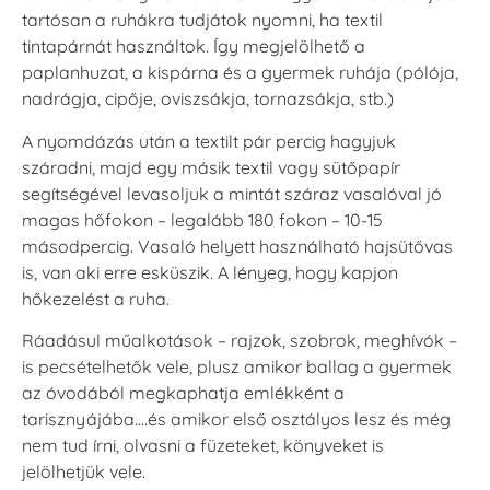
tartósan a ruhákra tudjátok nyomni, ha textil
VersaCraft
VersaCraft
tintapárnát használtok. Így megjelölhető a
Tintapárna -
Tintapárna -
paplanhuzat, a kispárna és a gyermek ruhája (pólója,
Hidegszürke -
Vízkék
VersaCraft
nadrágja, cipője, oviszsákja, tornazsákja, stb.)
+790 Ft
+1.380 Ft
A nyomdázás után a textilt pár percig hagyjuk
száradni, majd egy másik textil vagy sütőpapír
segítségével levasoljuk a mintát száraz vasalóval jó
magas hőfokon – legalább 180 fokon – 10-15
másodpercig. Vasaló helyett használható hajsütővas
is, van aki erre esküszik. A lényeg, hogy kapjon
hőkezelést a ruha.
Ráadásul műalkotások – rajzok, szobrok, meghívók –
is pecsételhetők vele, plusz amikor ballag a gyermek
az óvodából megkaphatja emlékként a
tarisznyájába….és amikor első osztályos lesz és még
nem tud írni, olvasni a füzeteket, könyveket is
jelölhetjük vele.