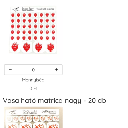
Tintapárna -
Tintapárna -
Tintapárna -
Fekete
Fenyőzöld
Gránátalma
+1.380 Ft
+1.380 Ft
+790 Ft
VersaCraft
VersaCraft
VersaCraft
Tintapárna -
Tintapárna -
Tintapárna -
Homokbarna
Kiwizöld
Narancssárga
+1.380 Ft
+1.380 Ft
+1.380 Ft
Mennyiség
0 Ft
Vasalható matrica nagy - 20 db
VersaCraft
VersaCraft
VersaCraft
Tintapárna -
Tintapárna -
Tintapárna -
Orgonalila
Pipacspiros
Rózsaszín