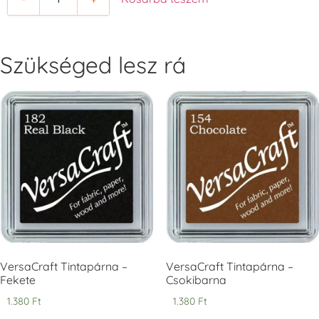
+1.380 Ft
+1.380 Ft
Szükséged lesz rá
Tsukineko -
Tsukineko -
Tsukineko -
VersaCraft
VersaCraft
VersaCraft
Tintapárna -
Tintapárna -
Tintapárna -
Cherry Red -
Clover -
Cocoa -
Cseresznye
Lóherezöld
kakaóbarna
piros
+1.380 Ft
+1.380 Ft
+1.380 Ft
VersaCraft Tintapárna –
VersaCraft Tintapárna –
Fekete
Csokibarna
1.380
Ft
1.380
Ft
Tsukineko -
Tsukineko -
Tsukineko -