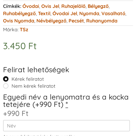
Címkék:
Óvodai
,
Ovis Jel
,
Ruhajelölő
,
Bélyegző
,
Ruhabélyegző
,
Textil
,
Óvodai Jel
,
Nyomda
,
Vasalható
,
Ovis Nyomda
,
Névbélyegző
,
Pecsét
,
Ruhanyomda
Márka:
TSz
3.450
Ft
Felirat lehetőségek
Kérek feliratot
Nem kérek feliratot
Egyedi név a lenyomatra és a kocka
tetejére (+990 Ft)
*
+990 Ft