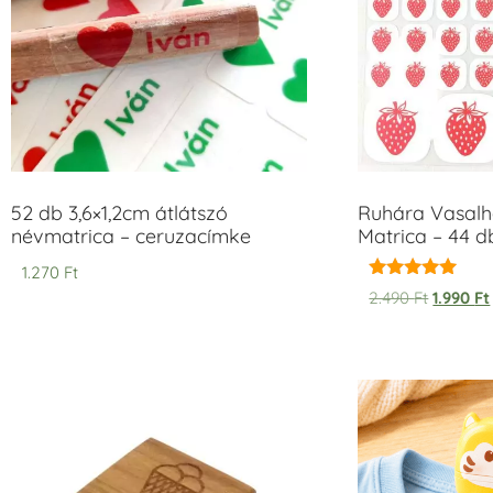
52 db 3,6×1,2cm átlátszó
Ruhára Vasalha
névmatrica – ceruzacímke
Matrica – 44 d
1.270
Ft
Értékelés:
2.490
Ft
1.990
Ft
5.00
/ 5