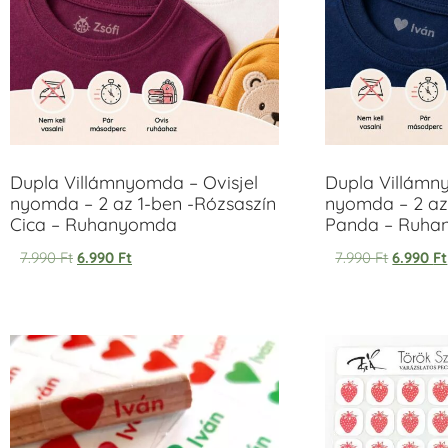
Dupla Villámnyomda – Ovisjel
Dupla Villámn
nyomda – 2 az 1-ben -Rózsaszín
nyomda – 2 az
Cica – Ruhanyomda
Panda – Ruh
7.990
Ft
6.990
Ft
7.990
Ft
6.990
Ft