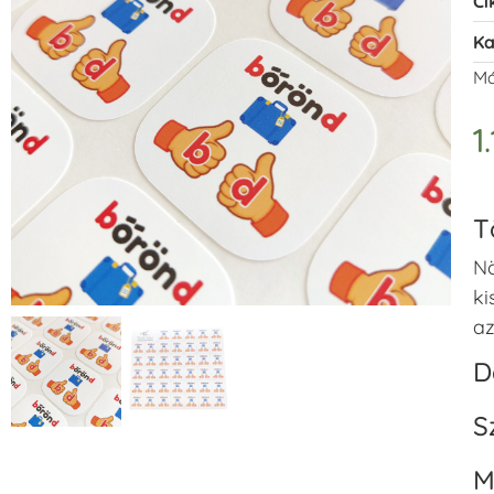
Ci
Ka
Má
1
T
Nö
ki
az
D
S
M