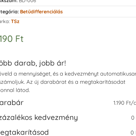
kkszám:
BD-006
tegória:
Betűdifferenciálás
rka:
TSz
.190
Ft
öbb darab, jobb ár!
veld a mennyiséget, és a kedvezményt automatikusa
számoljuk. Az új darabárat és a megtakarításodat
onnal látod.
arabár
1.190 Ft/
zázalékos kedvezmény
0
egtakarításod
0 