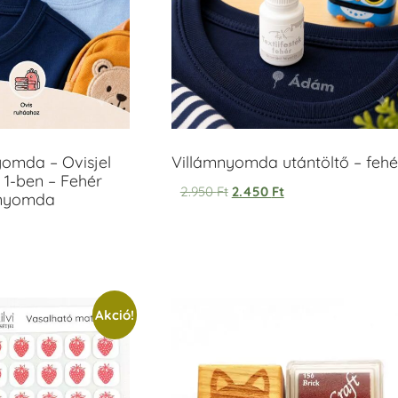
yomda – Ovisjel
Villámnyomda utántöltő – fehé
 1-ben – Fehér
2.950
Ft
2.450
Ft
anyomda
Akció!