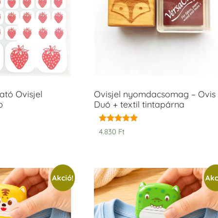
tó Ovisjel
Ovisjel nyomdacsomag – Ovis
b
Duó + textil tintapárna
Értékelés:
4.830
Ft
5.00
/ 5
Akció!
Akc