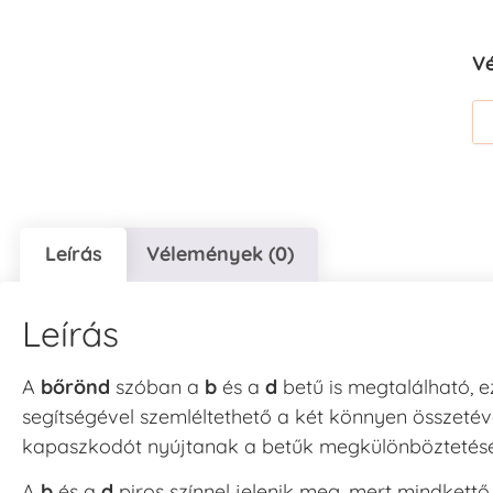
V
Leírás
Vélemények (0)
Leírás
A
bőrönd
szóban a
b
és a
d
betű is megtalálható, e
segítségével szemléltethető a két könnyen összetéve
kapaszkodót nyújtanak a betűk megkülönböztetés
A
b
és a
d
piros színnel jelenik meg, mert mindkett