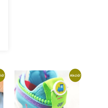
ió!
Akció!