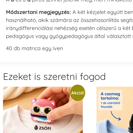
Módszertani megjegyzés:
A két kézjelet együtt b
használható, akik számára az összehasonlítás segíts
iránydifferenciálási nehézség esetén célszerű a két
pedagógus vagy gyógypedagógus által választott
40 db matrica egy íven
Ezeket is szeretni fogod
Akció!