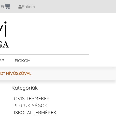
0
Ft
Fiókom
ÁR
FIÓKOM
ND” HÍVÓSZÓVAL
Kategóriák
OVIS TERMÉKEK
3D CUKISÁGOK
ISKOLAI TERMÉKEK