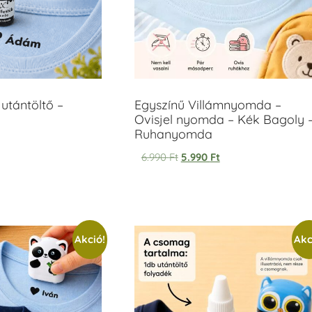
utántöltő –
Egyszínű Villámnyomda –
Ovisjel nyomda – Kék Bagoly 
Ruhanyomda
6.990
Ft
5.990
Ft
Akció!
Akc