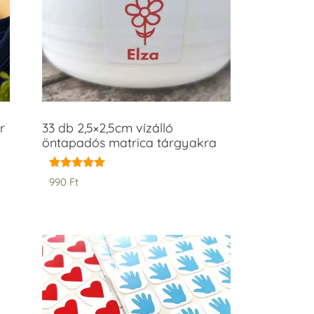
r
33 db 2,5×2,5cm vízálló
öntapadós matrica tárgyakra
Értékelés:
990
Ft
5.00
/ 5