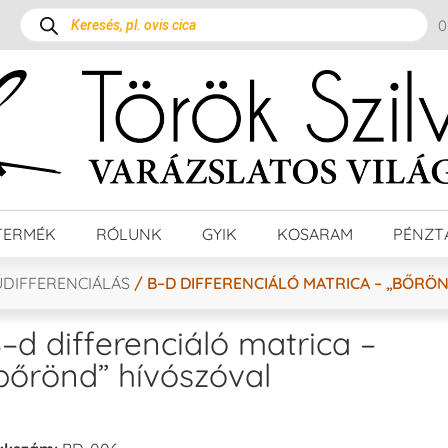
TERMÉK
RÓLUNK
GYIK
KOSARAM
PÉNZT
ŰDIFFERENCIÁLÁS
/ B–D DIFFERENCIÁLÓ MATRICA – „BŐRÖ
–d differenciáló matrica –
bőrönd” hívószóval