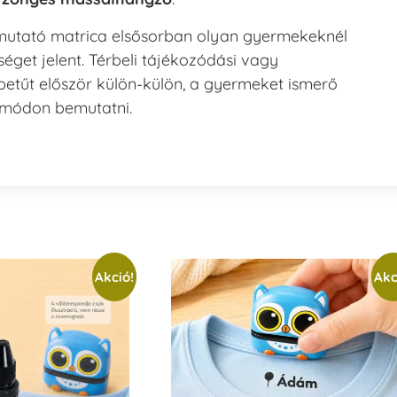
emutató matrica elsősorban olyan gyermekeknél
éget jelent. Térbeli tájékozódási vagy
 betűt először külön-külön, a gyermeket ismerő
 módon bemutatni.
Akció!
Akc