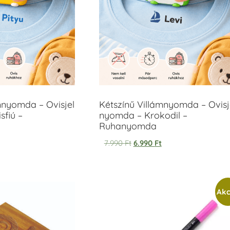
mnyomda – Ovisjel
Kétszínű Villámnyomda – Ovisj
sfiú –
nyomda – Krokodil –
Ruhanyomda
7.990
Ft
6.990
Ft
Akc