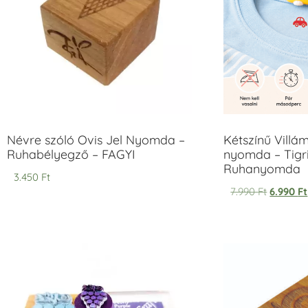
Névre szóló Ovis Jel Nyomda –
Kétszínű Villá
Ruhabélyegző – FAGYI
nyomda – Tigri
Ruhanyomda
3.450
Ft
7.990
Ft
6.990
Ft