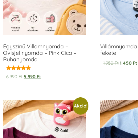
Egyszínű Villámnyomda –
Villámnyomda 
Ovisjel nyomda – Pink Cica –
fekete
Ruhanyomda
1.950
Ft
1.450
Ft
Értékelés:
6.990
Ft
5.990
Ft
5.00
/ 5
Akció!