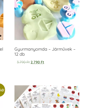
el
Gyurmanyomda – Járművek –
12 db
3.790
Ft
2.790
Ft
ió!