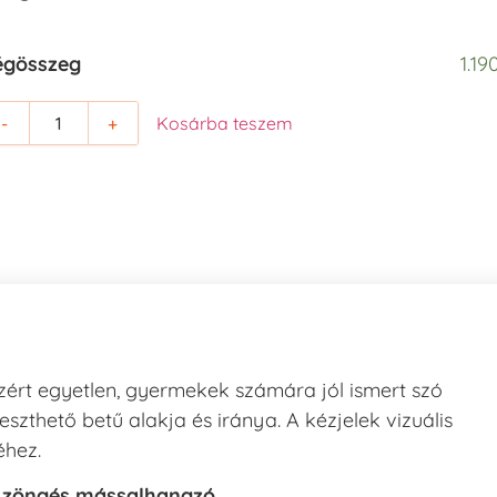
égösszeg
1.19
-
+
Kosárba teszem
zért egyetlen, gyermekek számára jól ismert szó
szthető betű alakja és iránya. A kézjelek vizuális
éhez.
ő
zöngés mássalhangzó
.