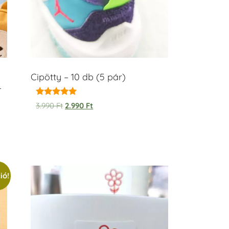
Cipötty – 10 db (5 pár)
–
Értékelés:
3.990
Ft
2.990
Ft
5.00
/ 5
ió!