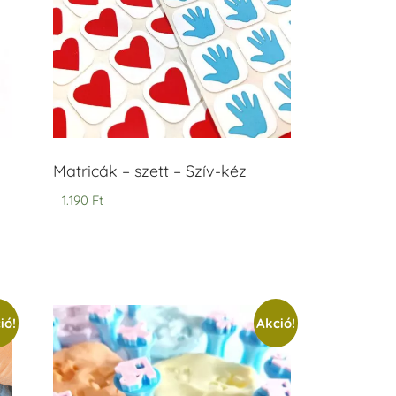
Matricák – szett – Szív-kéz
1.190
Ft
ió!
Akció!