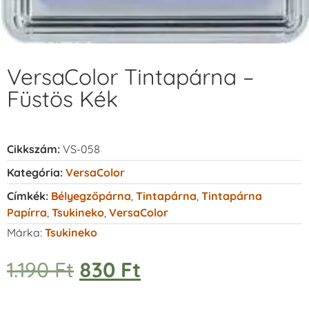
VersaColor Tintapárna –
Füstös Kék
Cikkszám:
VS-058
Kategória:
VersaColor
Címkék:
Bélyegzőpárna
,
Tintapárna
,
Tintapárna
Papírra
,
Tsukineko
,
VersaColor
Márka:
Tsukineko
1.190
Ft
830
Ft