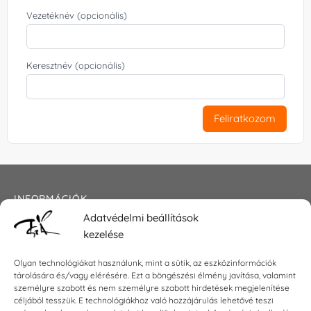
Vezetéknév (opcionális)
Keresztnév (opcionális)
Feliratkozom
INFORMÁCIÓK
Adatvédelmi beállítások
Általános szerződési feltételek
kezelése
Adatkezelési tájékoztató
Impresszum
Olyan technológiákat használunk, mint a sütik, az eszközinformációk
tárolására és/vagy elérésére. Ezt a böngészési élmény javítása, valamint
személyre szabott és nem személyre szabott hirdetések megjelenítése
céljából tesszük. E technológiákhoz való hozzájárulás lehetővé teszi