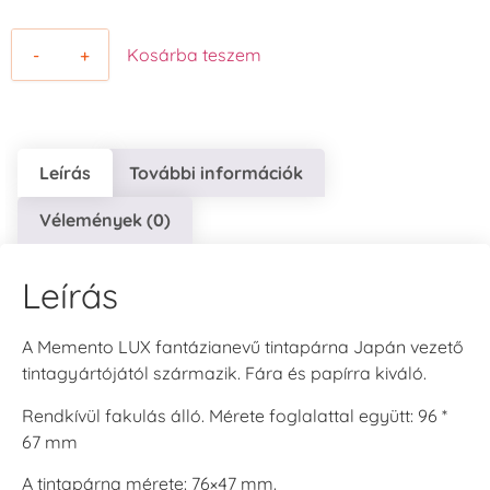
-
+
Kosárba teszem
Leírás
További információk
Vélemények (0)
Leírás
A Memento LUX fantázianevű tintapárna Japán vezető
tintagyártójától származik. Fára és papírra kiváló.
Rendkívül fakulás álló. Mérete foglalattal együtt: 96 *
67 mm
A tintapárna mérete: 76×47 mm.