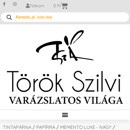
Fiókom
0
Ft
TINTAPÁRNA
/
PAPÍRRA
/
MEMENTO LUXE - NAGY
/