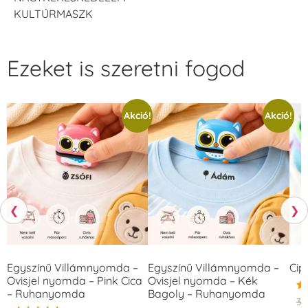
KULTÚRMASZK
Ezeket is szeretni fogod
Akció!
Akció!
❮
❯
Egyszínű Villámnyomda –
Egyszínű Villámnyomda –
Cip
Ovisjel nyomda – Pink Cica
Ovisjel nyomda – Kék
– Ruhanyomda
Bagoly – Ruhanyomda
Ér
3.
5.