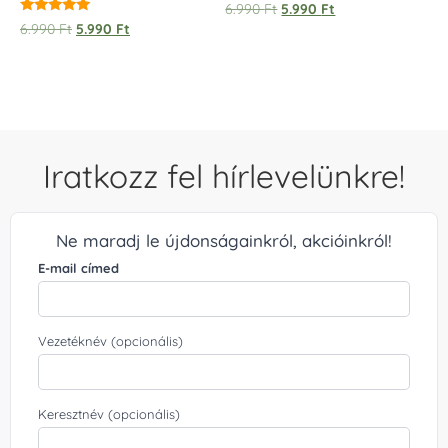
6.990
Ft
5.990
Ft
/ 
Értékelés:
6.990
Ft
5.990
Ft
5.00
/ 5
Iratkozz fel hírlevelünkre!
Ne maradj le újdonságainkról, akcióinkról!
E-mail címed
Vezetéknév (opcionális)
Keresztnév (opcionális)