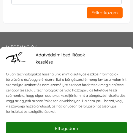
Feliratkozom
INFORMÁCIÓK
Adatvédelmi beállítások
Általános szerződési feltételek
kezelése
Adatkezelési tájékoztató
Impresszum
Olyan technológiákat használunk, mint a sütik, az eszközinformációk
tárolására és/vagy elérésére. Ezt a böngészési élmény javítása, valamint
személyre szabott és nem személyre szabott hirdetések megjelenítése
céljából tesszük. E technológiákhoz való hozzájárulás lehetővé teszi
KAPCSOLAT
számunkra, hogy olyan adatokat kezeljünk, mint a böngészési viselkedés
vagy az egyedi azonosítók ezen a webhelyen. Ha nem járul hozzá, vagy
visszavonja hozzájárulását, az hátrányosan befolyásolhat bizonyos
E-mail:
shop@torokszilvi.com
funkciókat és szolgáltatásokat.
Telefon: +36 30 6767872
Elfogadom