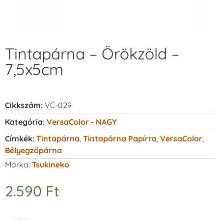
Tintapárna – Örökzöld –
7,5x5cm
Cikkszám:
VC-029
Kategória:
VersaColor - NAGY
Címkék:
Tintapárna
,
Tintapárna Papírra
,
VersaColor
,
Bélyegzőpárna
Márka:
Tsukineko
2.590
Ft