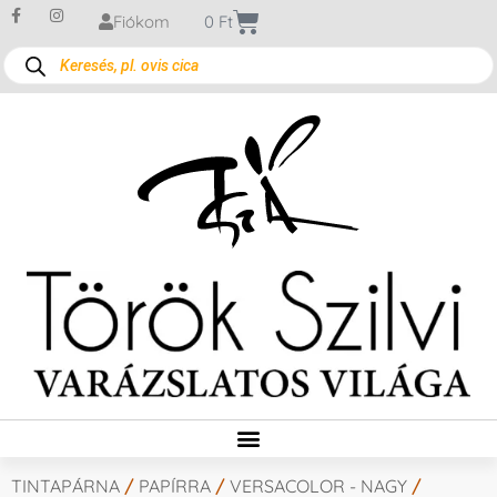
Fiókom
0
Ft
TINTAPÁRNA
/
PAPÍRRA
/
VERSACOLOR - NAGY
/