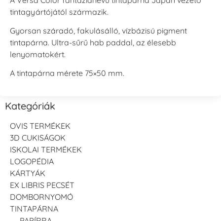
tintagyártójától származik.
Gyorsan száradó, fakulásálló, vízbázisú pigment
tintapárna. Ultra-sűrű hab paddal, az élesebb
lenyomatokért.
A tintapárna mérete 75×50 mm.
Kategóriák
OVIS TERMÉKEK
3D CUKISÁGOK
ISKOLAI TERMÉKEK
LOGOPÉDIA
KÁRTYÁK
EX LIBRIS PECSÉT
DOMBORNYOMÓ
TINTAPÁRNA
PAPÍRRA