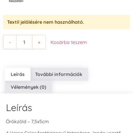
Készleten
Textil jelölésére nem használható.
-
+
Kosárba teszem
Leírás
További információk
Vélemények (0)
Leírás
Örökzöld – 7,5x5cm
A Versa Color fantázianevű tintapárna Japán vezető