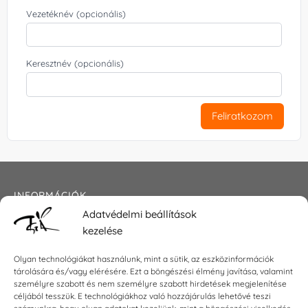
Vezetéknév (opcionális)
Keresztnév (opcionális)
Feliratkozom
INFORMÁCIÓK
Adatvédelmi beállítások
Általános szerződési feltételek
kezelése
Adatkezelési tájékoztató
Impresszum
Olyan technológiákat használunk, mint a sütik, az eszközinformációk
tárolására és/vagy elérésére. Ezt a böngészési élmény javítása, valamint
személyre szabott és nem személyre szabott hirdetések megjelenítése
céljából tesszük. E technológiákhoz való hozzájárulás lehetővé teszi