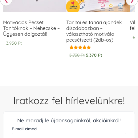
Motivációs Pecsét
Tanítói és tanári ajándék
Vil
Tanítóknak – Méhecske –
díszdobozban –
fek
Ügyesen dolgoztál!
választható motiváló
1.
pecsétszett (2db-os)
3.950
Ft
Értékelés:
5.730
Ft
5.370
Ft
5.00
/ 5
Iratkozz fel hírlevelünkre!
Ne maradj le újdonságainkról, akcióinkról!
E-mail címed