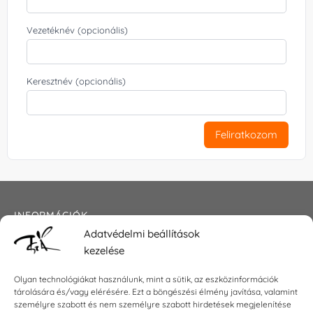
Vezetéknév (opcionális)
Keresztnév (opcionális)
Feliratkozom
INFORMÁCIÓK
Adatvédelmi beállítások
Általános szerződési feltételek
kezelése
Adatkezelési tájékoztató
Impresszum
Olyan technológiákat használunk, mint a sütik, az eszközinformációk
tárolására és/vagy elérésére. Ezt a böngészési élmény javítása, valamint
személyre szabott és nem személyre szabott hirdetések megjelenítése