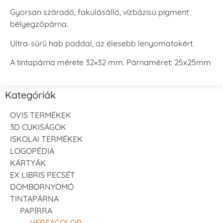
Gyorsan száradó, fakulásálló, vízbázisú pigment
bélyegzőpárna.
Ultra-sűrű hab paddal, az élesebb lenyomatokért.
A tintapárna mérete 32×32 mm. Párnaméret: 25x25mm
Kategóriák
OVIS TERMÉKEK
3D CUKISÁGOK
ISKOLAI TERMÉKEK
LOGOPÉDIA
KÁRTYÁK
EX LIBRIS PECSÉT
DOMBORNYOMÓ
TINTAPÁRNA
PAPÍRRA
VERSACOLOR