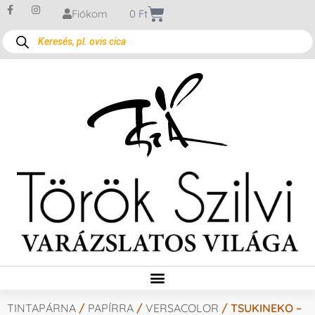
Fiókom
0
Ft
TINTAPÁRNA
/
PAPÍRRA
/
VERSACOLOR
/ TSUKINEKO –