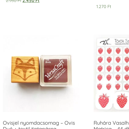
2.950
Ft
2.450
Ft
1.270
Ft
Ovisjel nyomdacsomag – Ovis
Ruhára Vasalha
Duó + textil tintapárna
Matrica – 44 d