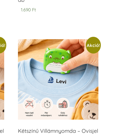
1.690
Ft
ió!
Akció!
el
Kétszínű Villámnyomda – Ovisjel