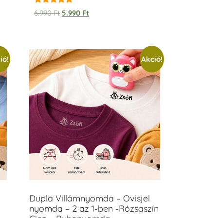
Értékelés:
6.990
Ft
5.990
Ft
5.00
/ 5
ió!
Akció!
Dupla Villámnyomda – Ovisjel
nyomda – 2 az 1-ben -Rózsaszín