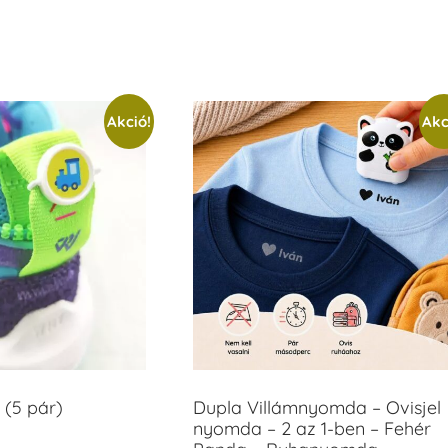
Akció!
Akc
 (5 pár)
Dupla Villámnyomda – Ovisjel
nyomda – 2 az 1-ben – Fehér