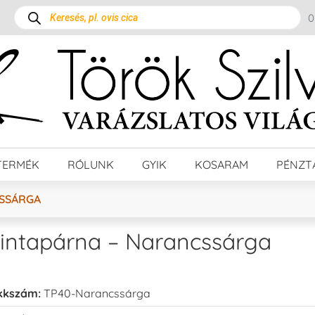
TERMÉK
RÓLUNK
GYIK
KOSARAM
PÉNZT
CSSÁRGA
intapárna – Narancssárga
kkszám:
TP40-Narancssárga