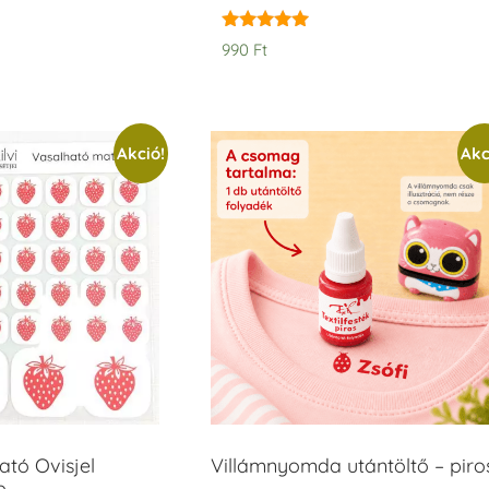
Értékelés:
990
Ft
5.00
/ 5
Akció!
Akc
tó Ovisjel
Villámnyomda utántöltő – piro
b