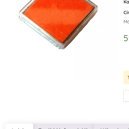
Ka
Cí
Má