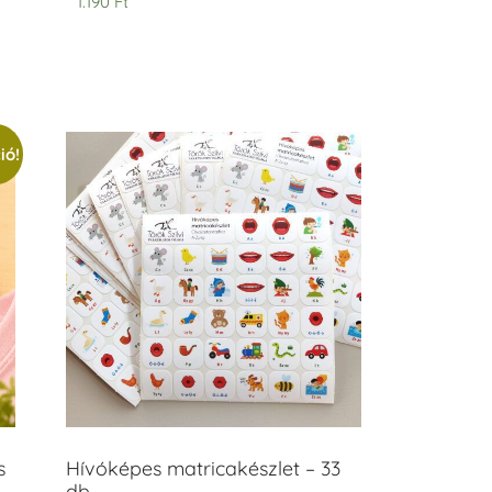
1.190
Ft
ió!
s
Hívóképes matricakészlet – 33
db