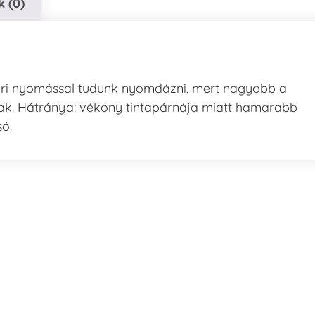
 (0)
zeri nyomással tudunk nyomdázni, mert nagyobb a
ak. Hátránya: vékony tintapárnája miatt hamarabb
só.