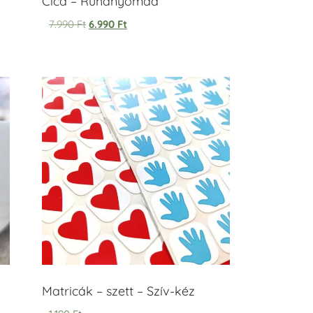
Cica – Ruhanyomda
7.990
Ft
6.990
Ft
Matricák – szett – Szív-kéz