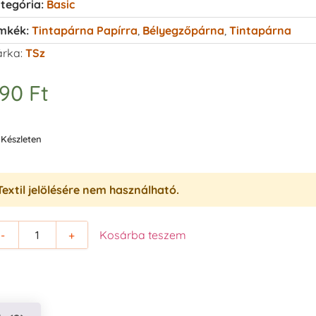
tegória:
Basic
mkék:
Tintapárna Papírra
,
Bélyegzőpárna
,
Tintapárna
rka:
TSz
590
Ft
Készleten
Textil jelölésére nem használható.
-
+
Kosárba teszem