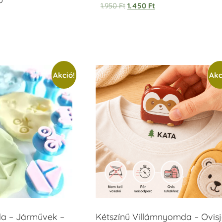
1.950
Ft
1.450
Ft
Akció!
Akc
 – Járművek –
Kétszínű Villámnyomda – Ovisj