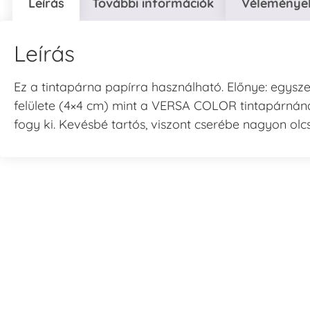
Leírás
További információk
Vélemények
Leírás
Ez a tintapárna papírra használható. Előnye: egys
felülete (4×4 cm) mint a VERSA COLOR tintapárnán
fogy ki. Kevésbé tartós, viszont cserébe nagyon olc