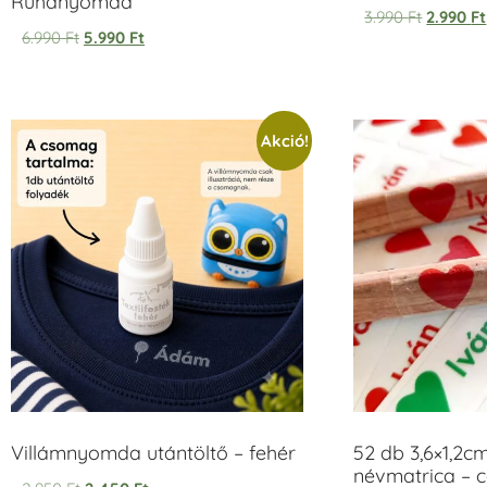
Ruhanyomda
Értékelés:
3.990
Ft
2.990
Ft
5.00
6.990
Ft
5.990
Ft
/ 5
Akció!
Villámnyomda utántöltő – fehér
52 db 3,6×1,2c
névmatrica – 