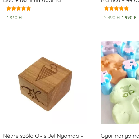
Értékelés:
Értékelés:
4.830
Ft
2.490
Ft
1.990
Ft
5.00
5.00
/ 5
/ 5
Névre szóló Ovis Jel Nyomda –
Gyurmanyomda