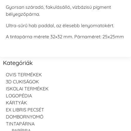
Gyorsan száradó, fakulásálló, vízbázisú pigment
bélyegzőpárna.
Ultra-sűrű hab paddal, az élesebb lenyomatokért.
A tintapárna mérete 32×32 mm. Párnaméret: 25x25mm
Kategóriák
OVIS TERMÉKEK
3D CUKISÁGOK
ISKOLAI TERMÉKEK
LOGOPÉDIA
KÁRTYÁK
EX LIBRIS PECSÉT
DOMBORNYOMÓ
TINTAPÁRNA
PAPÍRRA