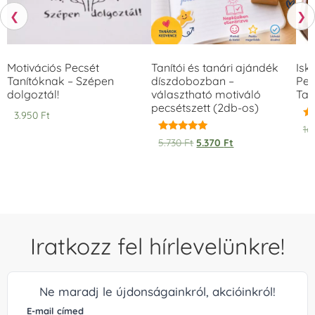
❮
❯
Motivációs Pecsét
Tanítói és tanári ajándék
Isk
Tanítóknak – Szépen
díszdobozban –
Pec
dolgoztál!
választható motiváló
Tan
pecsétszett (2db-os)
3.950
Ft
Ér
16
5.
Értékelés:
5.730
Ft
5.370
Ft
/ 
5.00
/ 5
Iratkozz fel hírlevelünkre!
Ne maradj le újdonságainkról, akcióinkról!
E-mail címed