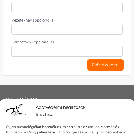
Vezetéknév (opcionális)
Keresztnév (opcionális)
Feliratkozom
INFORMÁCIÓK
Adatvédelmi beállítások
Általános szerződési feltételek
kezelése
Adatkezelési tájékoztató
Impresszum
Olyan technológiákat használunk, mint a sütik, az eszközinformációk
tárolására és/vagy elérésére. Ezt a böngészési élmény javítása, valamint