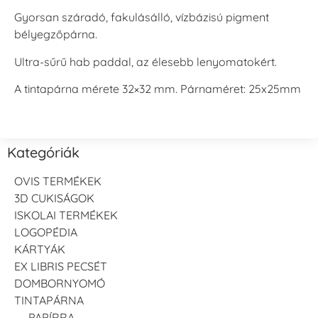
Gyorsan száradó, fakulásálló, vízbázisú pigment
bélyegzőpárna.
Ultra-sűrű hab paddal, az élesebb lenyomatokért.
A tintapárna mérete 32×32 mm. Párnaméret: 25x25mm
Kategóriák
OVIS TERMÉKEK
3D CUKISÁGOK
ISKOLAI TERMÉKEK
LOGOPÉDIA
KÁRTYÁK
EX LIBRIS PECSÉT
DOMBORNYOMÓ
TINTAPÁRNA
PAPÍRRA