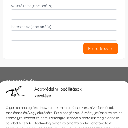
Vezetéknév (opcionális)
Keresztnév (opcionális)
Feliratkozom
INFORMÁCIÓK
Adatvédelmi beállítások
Általános szerződési feltételek
kezelése
Adatkezelési tájékoztató
Impresszum
Olyan technológiákat használunk, mint a sütik, az eszközinformációk
tárolására és/vagy elérésére. Ezt a böngészési élmény javítása, valamint
személyre szabott és nem személyre szabott hirdetések megjelenítése
céljából tesszük. E technológiákhoz való hozzájárulás lehetővé teszi