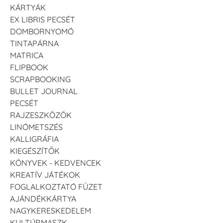
KÁRTYÁK
EX LIBRIS PECSÉT
DOMBORNYOMÓ
TINTAPÁRNA
MATRICA
FLIPBOOK
VersaCraft
VersaCraft
VersaCraft
Tintapárna - Lila
Tintapárna -
Tintapárna -
SCRAPBOOKING
Mentazöld
Rágógumi
+790 Ft
BULLET JOURNAL
rózsaszín
+1.380 Ft
PECSÉT
+790 Ft
RAJZESZKÖZÖK
LINÓMETSZÉS
KALLIGRÁFIA
KIEGÉSZÍTŐK
KÖNYVEK - KEDVENCEK
KREATÍV JÁTÉKOK
VersaCraft
VersaCraft
FOGLALKOZTATÓ FÜZET
Tintapárna -
Tintapárna -
Hidegszürke -
Vízkék
AJÁNDÉKKÁRTYA
VersaCraft
+790 Ft
NAGYKERESKEDELEM
+1.380 Ft
KULTÚRMASZK