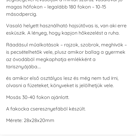
magas hőfokon – legalább 180 fokon – 10-15
másodpercig.
Vasaló helyett használható hajsütővas is, van aki erre
Tsukineko -
Tsukineko -
Tsukineko -
esküszik. A lényeg, hogy kapjon hőkezelést a ruha.
VersaCraft
VersaCraft
VersaCraft
Tintapárna -
Tintapárna -
Tintapárna -
Ráadásul műalkotások – rajzok, szobrok, meghívók –
Muscat -
MustardYellow -
Poinsettia -
muskotályzöld
mustársárga
Mikulásvirág
is pecsételhetők vele, plusz amikor ballag a gyermek
+1.380 Ft
+1.380 Ft
+1.380 Ft
az óvodából megkaphatja emlékként a
tarisznyájába….
és amikor első osztályos lesz és még nem tud írni,
olvasni a füzeteket, könyveket is jelölhetjük vele.
Mosás 30-40 fokon ajánlott.
Tsukineko -
Tsukineko -
Tsukineko -
A fakocka cseresznyefából készült.
VersaCraft
VersaCraft
VersaCraft
Tintapárna -
Tintapárna -
Tintapárna -
Ruby
Saffron -
Soda -
Mérete: 28x28x20mm
sáfránysárga
szódakék
+1.380 Ft
+1.380 Ft
+1.380 Ft