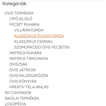
Kategóriák
OVIS TERMÉKEK
CIPŐJELÖLŐ
PECSÉT RUHÁRA
VILLÁMNYOMDA
Tsukineko -
Tsukineko -
Tsukineko -
KLASSZIKUS RUHANYOMDA
VersaCraft
VersaCraft
VersaCraft
Tintapárna -
Tintapárna -
Tintapárna -
KLASSZIKUS CSOMAG
Starry Night -
Stone -
Wasabi
SZOMORKODÓ OVIS PECSÉTEK
csillagos éjkék
kőszürke
+1.380 Ft
MATRICA RUHÁRA
+1.380 Ft
+1.380 Ft
MATRICA TÁRGYAKRA
OVISZSÁK
OVIS JÁTÉKOK
OVIS RAJZESZKÖZÖK
OVIS KÖNYVEK
KREATÍV FELAJÁNLÁS
VersaCraft
VersaCraft
VersaCraft
3D CUKISÁGOK
Tintapárna -
Tintapárna -
Tintapárna -
Éjkék
Ködszürke
Középkék
ISKOLAI TERMÉKEK
+1.380 Ft
+1.380 Ft
+790 Ft
LOGOPÉDIA