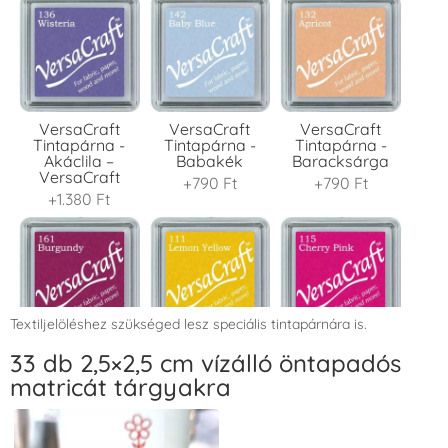
VersaCraft
VersaCraft
VersaCraft
Tintapárna -
Tintapárna -
Tintapárna -
Akáclila –
Babakék
Baracksárga
VersaCraft
+790 Ft
+790 Ft
+1.380 Ft
Textiljelöléshez szükséged lesz speciális tintapárnára is.
VersaCraft
VersaCraft
VersaCraft
33 db 2,5×2,5 cm vízálló öntapadós
Tintapárna -
Tintapárna -
Tintapárna -
matricát tárgyakra
Bordó
Citromsárga
Cseresznyeszín
+1.380 Ft
+1.380 Ft
+790 Ft