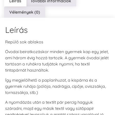
Leírás
További információk
Vélemények (0)
Tsukineko -
Tsukineko -
Tsukineko -
VersaCraft
VersaCraft
VersaCraft
Tintapárna -
Tintapárna -
Tintapárna -
Cherry Red -
Clover -
Cocoa -
Leírás
Cseresznye
Lóherezöld
kakaóbarna
piros
+1.380 Ft
+1.380 Ft
+1.380 Ft
Repülő sok ablakos
Óvodai beiratkozáskor minden gyermek kap egy jelet,
ami három évig hozzá tartozik. A gyermek óvodai jelét
tartósan a ruhákra tudjátok nyomni, ha textil
tintapárnát használtok.
Tsukineko -
Tsukineko -
Tsukineko -
Így megjelölhető a paplanhuzat, a kispárna és a
VersaCraft
VersaCraft
VersaCraft
gyermek ruhája (pólója, nadrágja, cipője, oviszsákja,
Tintapárna -
Tintapárna -
Tintapárna -
Denim -
Espresso
Moss -
tornazsákja, stb.)
farmerkék
Mohazöld
+1.380 Ft
+1.380 Ft
+1.380 Ft
A nyomdázás után a textilt pár percig hagyjuk
száradni, majd egy másik textil vagy sütőpapír
segítségével levasoljuk a mintát száraz vasalóval jó