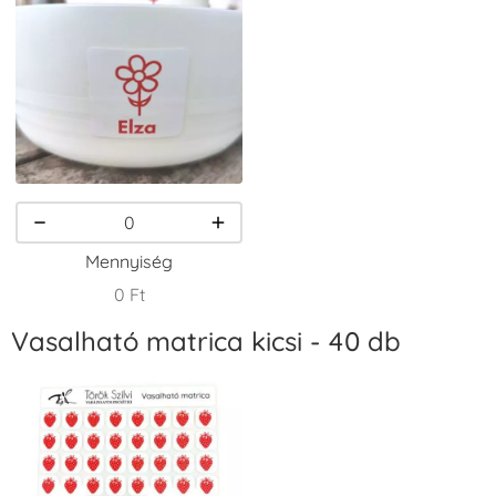
VersaCraft
VersaCraft
VersaCraft
Tintapárna -
Tintapárna -
Tintapárna -
Csokibarna
Erdőzöld
Fehér
+1.380 Ft
+790 Ft
+1.380 Ft
Mennyiség
0 Ft
Vasalható matrica kicsi - 40 db
VersaCraft
VersaCraft
VersaCraft
Tintapárna -
Tintapárna -
Tintapárna -
Fekete
Fenyőzöld
Gránátalma
+1.380 Ft
+1.380 Ft
+790 Ft