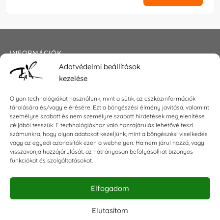
INFORMÁCIÓK
Adatvédelmi beállítások
Általános szerződési feltételek
kezelése
Adatkezelési tájékoztató
Impresszum
Olyan technológiákat használunk, mint a sütik, az eszközinformációk
tárolására és/vagy elérésére. Ezt a böngészési élmény javítása, valamint
személyre szabott és nem személyre szabott hirdetések megjelenítése
céljából tesszük. E technológiákhoz való hozzájárulás lehetővé teszi
KAPCSOLAT
számunkra, hogy olyan adatokat kezeljünk, mint a böngészési viselkedés
vagy az egyedi azonosítók ezen a webhelyen. Ha nem járul hozzá, vagy
visszavonja hozzájárulását, az hátrányosan befolyásolhat bizonyos
E-mail:
shop@torokszilvi.com
funkciókat és szolgáltatásokat.
Telefon: +36 30 6767872
Elfogadom
KÖZÖSSÉGI
Elutasítom