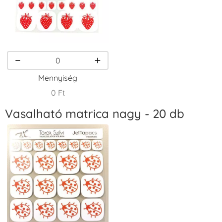
VersaCraft
VersaCraft
VersaCraft
Tintapárna -
Tintapárna -
Tintapárna -
Homokbarna
Kiwizöld
Narancssárga
+1.380 Ft
+1.380 Ft
+1.380 Ft
Mennyiség
0 Ft
Vasalható matrica nagy - 20 db
VersaCraft
VersaCraft
VersaCraft
Tintapárna -
Tintapárna -
Tintapárna -
Orgonalila
Pipacspiros
Rózsaszín
+1.380 Ft
+1.380 Ft
+790 Ft