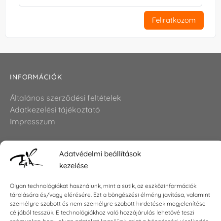
Feliratkozom
INFORMÁCIÓK
Általános szerződési feltételek
Adatkezelési tájékoztató
Impresszum
Adatvédelmi beállítások
KAPCSOLAT
kezelése
E-mail:
shop@torokszilvi.com
Olyan technológiákat használunk, mint a sütik, az eszközinformációk
Telefon: +36 30 6767872
tárolására és/vagy elérésére. Ezt a böngészési élmény javítása, valamint
személyre szabott és nem személyre szabott hirdetések megjelenítése
céljából tesszük. E technológiákhoz való hozzájárulás lehetővé teszi