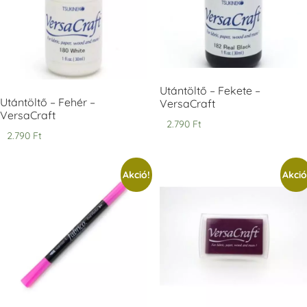
Tsukineko -
Tsukineko -
Tsukineko -
VersaCraft
VersaCraft
VersaCraft
Utántöltő – Fekete –
Tintapárna -
Tintapárna -
Tintapárna -
Muscat -
MustardYellow -
Poinsettia -
Utántöltő – Fehér –
VersaCraft
muskotályzöld
mustársárga
Mikulásvirág
VersaCraft
2.790
Ft
+1.380 Ft
+1.380 Ft
+1.380 Ft
2.790
Ft
Akció!
Akció
Tsukineko -
Tsukineko -
Tsukineko -
VersaCraft
VersaCraft
VersaCraft
Tintapárna -
Tintapárna -
Tintapárna -
Ruby
Saffron -
Soda -
sáfránysárga
szódakék
+1.380 Ft
+1.380 Ft
+1.380 Ft