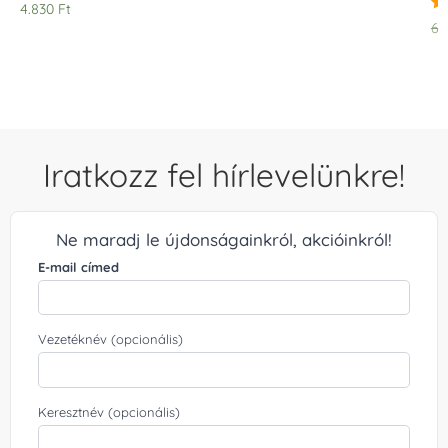
Értékelés:
4.830
Ft
5.00
Ér
6.
/ 5
5.
/ 
Iratkozz fel hírlevelünkre!
Ne maradj le újdonságainkról, akcióinkról!
E-mail címed
Vezetéknév (opcionális)
Keresztnév (opcionális)