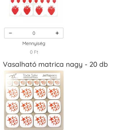
VersaCraft
VersaCraft
VersaCraft
Tintapárna -
Tintapárna -
Tintapárna -
Homokbarna
Kiwizöld
Narancssárga
+1.380 Ft
+1.380 Ft
+1.380 Ft
Mennyiség
0 Ft
Vasalható matrica nagy - 20 db
VersaCraft
VersaCraft
VersaCraft
Tintapárna -
Tintapárna -
Tintapárna -
Orgonalila
Pipacspiros
Rózsaszín
+1.380 Ft
+1.380 Ft
+790 Ft