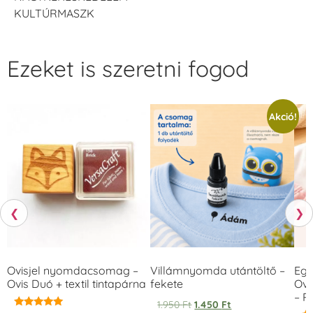
KULTÚRMASZK
Ezeket is szeretni fogod
Akció!
❮
❯
Ovisjel nyomdacsomag –
Villámnyomda utántöltő –
Egy
Ovis Duó + textil tintapárna
fekete
Ovi
– 
1.950
Ft
1.450
Ft