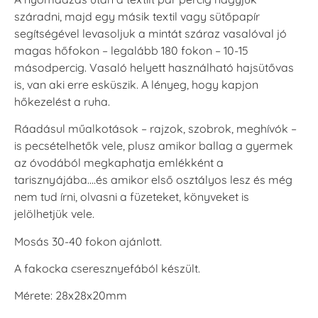
száradni, majd egy másik textil vagy sütőpapír
segítségével levasoljuk a mintát száraz vasalóval jó
magas hőfokon – legalább 180 fokon – 10-15
másodpercig. Vasaló helyett használható hajsütővas
is, van aki erre esküszik. A lényeg, hogy kapjon
hőkezelést a ruha.
Ráadásul műalkotások – rajzok, szobrok, meghívók –
is pecsételhetők vele, plusz amikor ballag a gyermek
az óvodából megkaphatja emlékként a
tarisznyájába….és amikor első osztályos lesz és még
nem tud írni, olvasni a füzeteket, könyveket is
jelölhetjük vele.
Mosás 30-40 fokon ajánlott.
A fakocka cseresznyefából készült.
Mérete: 28x28x20mm