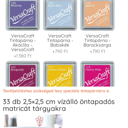
VersaCraft
VersaCraft
VersaCraft
Tintapárna -
Tintapárna -
Tintapárna -
Akáclila –
Babakék
Baracksárga
VersaCraft
+790 Ft
+790 Ft
+1.380 Ft
Textiljelöléshez szükséged lesz speciális tintapárnára is.
33 db 2,5×2,5 cm vízálló öntapadós
VersaCraft
VersaCraft
VersaCraft
Tintapárna -
Tintapárna -
Tintapárna -
matricát tárgyakra
Bordó
Citromsárga
Cseresznyeszín
+1.380 Ft
+1.380 Ft
+790 Ft