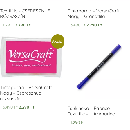
Textilfilc – CSERESZNYE
Tintapárna – VersaCraft
RÓZSASZÍN
Nagy – Gránátlila
1.290
Ft
790
Ft
3.490
Ft
2.290
Ft
Tsukineko -
Tsukineko -
Tsukineko -
Akció!
VersaCraft
VersaCraft
VersaCraft
Tintapárna -
Tintapárna -
Tintapárna -
Starry Night -
Stone -
Wasabi
csillagos éjkék
kőszürke
+1.380 Ft
+1.380 Ft
+1.380 Ft
Tintapárna – VersaCraft
Nagy – Cseresznye
rózsaszín
3.490
Ft
2.290
Ft
Tsukineko – Fabrico –
VersaCraft
VersaCraft
VersaCraft
Tintapárna -
Tintapárna -
Tintapárna -
Textilfilc – Ultramarine
Éjkék
Ködszürke
Középkék
1.290
Ft
+1.380 Ft
+1.380 Ft
+790 Ft