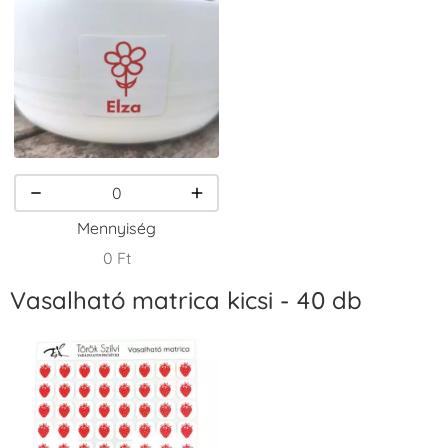
VersaCraft
VersaCraft
VersaCraft
Tintapárna -
Tintapárna -
Tintapárna -
Csokibarna
Erdőzöld
Fehér
+1.380 Ft
+790 Ft
+1.380 Ft
Mennyiség
0 Ft
Vasalható matrica kicsi - 40 db
VersaCraft
VersaCraft
VersaCraft
Tintapárna -
Tintapárna -
Tintapárna -
Fekete
Fenyőzöld
Gránátalma
+1.380 Ft
+1.380 Ft
+790 Ft