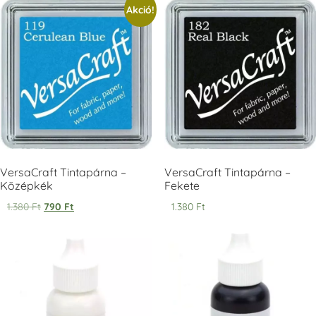
Akció!
Tsukineko -
Tsukineko -
Tsukineko -
VersaCraft
VersaCraft
VersaCraft
Tintapárna -
Tintapárna -
Tintapárna -
Cherry Red -
Clover -
Cocoa -
Cseresznye
Lóherezöld
kakaóbarna
piros
+1.380 Ft
+1.380 Ft
+1.380 Ft
VersaCraft Tintapárna –
VersaCraft Tintapárna –
Középkék
Fekete
1.380
Ft
790
Ft
1.380
Ft
Tsukineko -
Tsukineko -
Tsukineko -
VersaCraft
VersaCraft
VersaCraft
Tintapárna -
Tintapárna -
Tintapárna -
Denim -
Espresso
Moss -
farmerkék
Mohazöld
+1.380 Ft
+1.380 Ft
+1.380 Ft