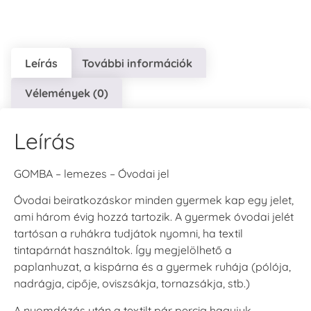
Leírás
További információk
Vélemények (0)
VersaCraft
VersaCraft
VersaCraft
Tintapárna - Lila
Tintapárna -
Tintapárna -
Mentazöld
Rágógumi
+790 Ft
rózsaszín
+1.380 Ft
Leírás
+790 Ft
GOMBA – lemezes – Óvodai jel
Óvodai beiratkozáskor minden gyermek kap egy jelet,
ami három évig hozzá tartozik. A gyermek óvodai jelét
tartósan a ruhákra tudjátok nyomni, ha textil
VersaCraft
VersaCraft
tintapárnát használtok. Így megjelölhető a
Tintapárna -
Tintapárna -
paplanhuzat, a kispárna és a gyermek ruhája (pólója,
Hidegszürke -
Vízkék
VersaCraft
nadrágja, cipője, oviszsákja, tornazsákja, stb.)
+790 Ft
+1.380 Ft
A nyomdázás után a textilt pár percig hagyjuk