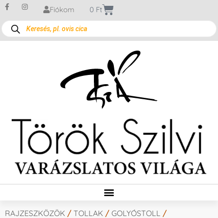
Fiókom
0
Ft
RAJZESZKÖZÖK
/
TOLLAK
/
GOLYÓSTOLL
/