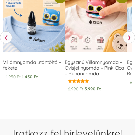
❮
❯
Villámnyomda utántöltő –
Egyszínű Villámnyomda –
Egy
fekete
Ovisjel nyomda – Pink Cica
Ovi
– Ruhanyomda
Bag
1.950
Ft
1.450
Ft
6.
Értékelés:
6.990
Ft
5.990
Ft
5.00
/ 5
Iratkozz fel hírlevelünkre!