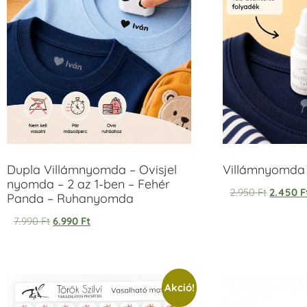
Dupla Villámnyomda – Ovisjel
Villámnyomda u
nyomda – 2 az 1-ben – Fehér
2.950
Ft
2.450
F
Panda – Ruhanyomda
7.990
Ft
6.990
Ft
Akció!