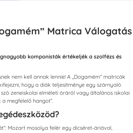
Dogamém” Matrica Válogatás
egnagyobb komponisták értékeljék a szolfézs és
zésnek nem kell annak lennie! A „Dogamém” matricák
kifejezni, hogy a diák teljesítménye egy szárnyaló
szó zeneiskolai elméleti óráról vagy általános iskolai
 a megfelelő hangot”.
 segédeszközöd?
t”: Mozart mosolya felér egy dicséret-áriával,