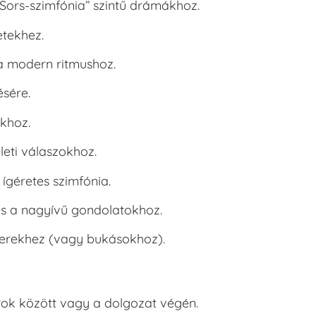
„Sors-szimfónia” szintű drámákhoz.
etekhez.
a modern ritmushoz.
ésére.
okhoz.
leti válaszokhoz.
 ígéretes szimfónia.
s a nagyívű gondolatokhoz.
kerekhez (vagy bukásokhoz).
rok között vagy a dolgozat végén.