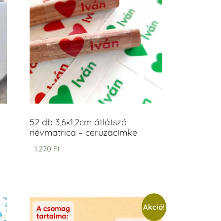
52 db 3,6×1,2cm átlátszó
névmatrica – ceruzacímke
1.270
Ft
Akció!