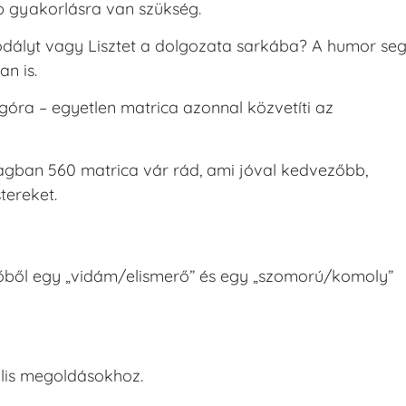
bb gyakorlásra van szükség.
dályt vagy Lisztet a dolgozata sarkába? A humor seg
n is.
góra – egyetlen matrica azonnal közvetíti az
ban 560 matrica vár rád, ami jóval kedvezőbb,
tereket.
őből egy „vidám/elismerő” és egy „szomorú/komoly”
ális megoldásokhoz.