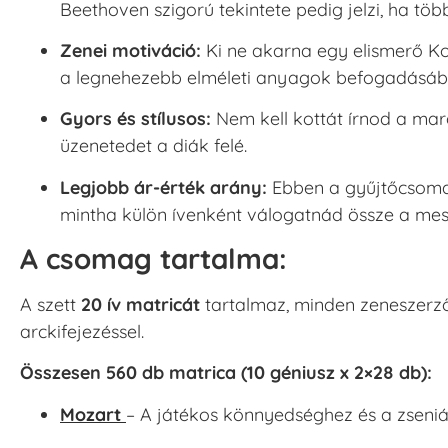
Beethoven szigorú tekintete pedig jelzi, ha tö
Zenei motiváció:
Ki ne akarna egy elismerő Ko
a legnehezebb elméleti anyagok befogadásába
Gyors és stílusos:
Nem kell kottát írnod a mar
üzenetedet a diák felé.
Legjobb ár-érték arány:
Ebben a gyűjtőcsomag
mintha külön ívenként válogatnád össze a mes
A csomag tartalma:
A szett
20 ív matricát
tartalmaz, minden zeneszerz
arckifejezéssel.
Összesen 560 db matrica (10 géniusz x 2×28 db):
Mozart
– A játékos könnyedséghez és a zseni