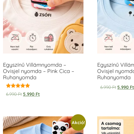
Egyszínű Villámnyomda –
Egyszínű Vill
Ovisjel nyomda – Pink Cica –
Ovisjel nyomd
Ruhanyomda
Ruhanyomda
6.990
Ft
5.990
F
Értékelés:
6.990
Ft
5.990
Ft
5.00
/ 5
Akció!