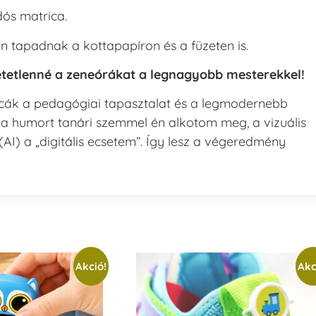
ós matrica.
tapadnak a kottapapíron és a füzeten is.
thetetlenné a zeneórákat a legnagyobb mesterekkel!
k a pedagógiai tapasztalat és a legmodernebb
 a humort tanári szemmel én alkotom meg, a vizuális
AI) a „digitális ecsetem”. Így lesz a végeredmény
Akció!
Akc