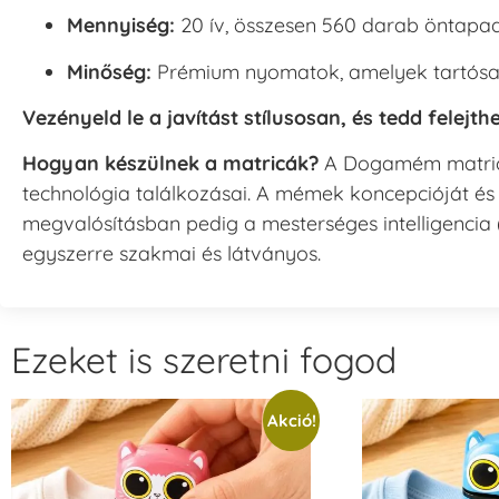
Mennyiség:
20 ív, összesen 560 darab öntapad
Minőség:
Prémium nyomatok, amelyek tartósan 
Vezényeld le a javítást stílusosan, és tedd felej
Hogyan készülnek a matricák?
A Dogamém matricá
technológia találkozásai. A mémek koncepcióját és
megvalósításban pedig a mesterséges intelligencia (
egyszerre szakmai és látványos.
Ezeket is szeretni fogod
Akció!