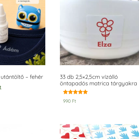
tántöltő – fehér
33 db 2,5×2,5cm vízálló
öntapadós matrica tárgyakra
t
Értékelés:
990
Ft
5.00
/ 5