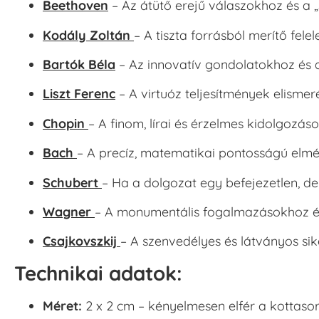
Beethoven
– Az átütő erejű válaszokhoz és a 
Kodály Zoltán
– A tiszta forrásból merítő felel
Bartók Béla
– Az innovatív gondolatokhoz és 
Liszt Ferenc
– A virtuóz teljesítmények elismer
Chopin
– A finom, lírai és érzelmes kidolgozás
Bach
– A precíz, matematikai pontosságú elmé
Schubert
– Ha a dolgozat egy befejezetlen, de
Wagner
– A monumentális fogalmazásokhoz é
Csajkovszkij
– A szenvedélyes és látványos si
Technikai adatok:
Méret:
2 x 2 cm – kényelmesen elfér a kottaso