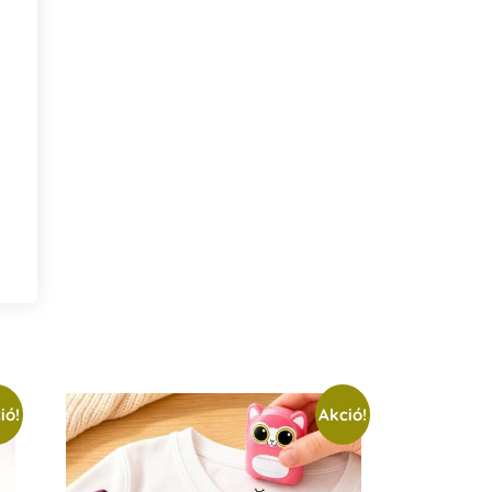
ió!
Akció!