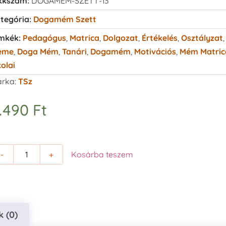
kkszám:
DOGAMEM-SZETT-13
tegória:
Dogamém Szett
mkék:
Pedagógus
,
Matrica
,
Dolgozat
,
Értékelés
,
Osztályzat
,
eme
,
Doga Mém
,
Tanári
,
Dogamém
,
Motivációs
,
Mém Matric
kolai
rka:
TSz
.490
Ft
-
+
Kosárba teszem
 (0)