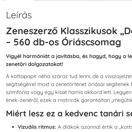
Leírás
Zeneszerző Klasszikusok „
– 560 db-os Óriáscsomag
Vigyél harmóniát a javításba, és hagyd, hogy a l
zenetöri dolgozatokat!
A kottapapír néha száraz tud lenni, de a visszajel
segítségével most a zenetörténet óriásai segítenek 
szimfónia vagy egy kissé hamis akkord lett. Legyen 
ének-zenéről, ezek a matricák garantáltan „megütik
Miért lesz ez a kedvenc tanári
Vizuális ritmus:
A diákok azonnal értik a „kottá