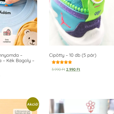
ámnyomda –
Cipötty – 10 db (5 pár)
a – Kék Bagoly –
Értékelés:
3.990
Ft
2.990
Ft
5.00
t
/ 5
Akció!