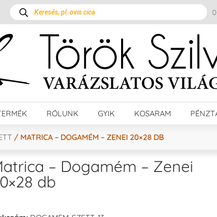
TERMÉK
RÓLUNK
GYIK
KOSARAM
PÉNZT
ETT
/ MATRICA – DOGAMÉM – ZENEI 20×28 DB
atrica – Dogamém – Zenei
0×28 db