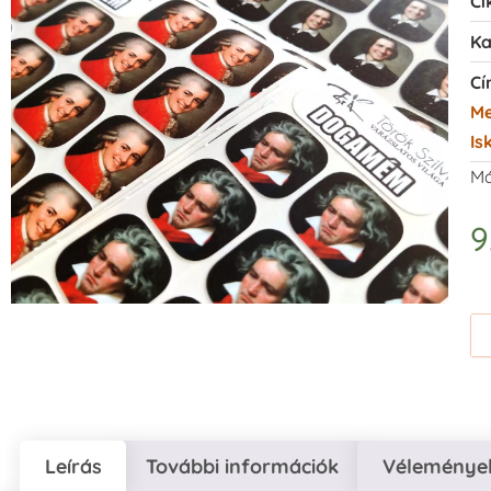
Ci
Ka
Cí
M
Is
Má
9
Leírás
További információk
Vélemények