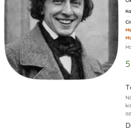
Ci
Ka
Cí
M
Ma
Má
T
Nö
ki
az
D