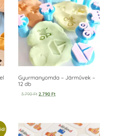
el
Gyurmanyomda – Járművek –
12 db
3.790
Ft
2.790
Ft
ió!