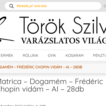
TERMÉK
RÓLUNK
GYIK
KOSARAM
PÉNZT
GAMÉM – FRÉDÉRIC CHOPIN VIDÁM – AI – 28DB
atrica – Dogamém – Frédéric
hopin vidám – AI – 28db