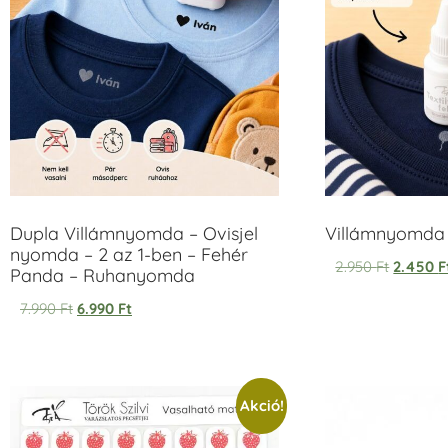
Dupla Villámnyomda – Ovisjel
Villámnyomda u
nyomda – 2 az 1-ben – Fehér
2.950
Ft
2.450
F
Panda – Ruhanyomda
7.990
Ft
6.990
Ft
Akció!