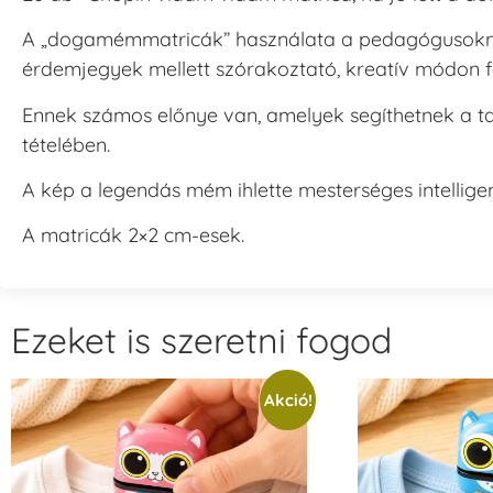
A „dogamémmatricák” használata a pedagógusokn
érdemjegyek mellett szórakoztató, kreatív módon f
Ennek számos előnye van, amelyek segíthetnek a ta
tételében.
A kép a legendás mém ihlette mesterséges intelligen
A matricák 2×2 cm-esek.
Ezeket is szeretni fogod
Akció!