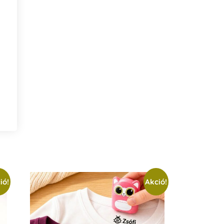
ió!
Akció!