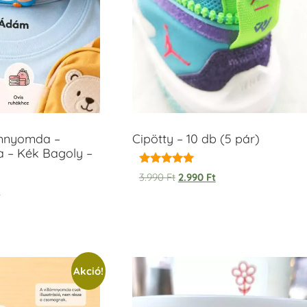
ámnyomda –
Cipötty – 10 db (5 pár)
a – Kék Bagoly –
Értékelés:
3.990
Ft
2.990
Ft
5.00
t
/ 5
Akció!