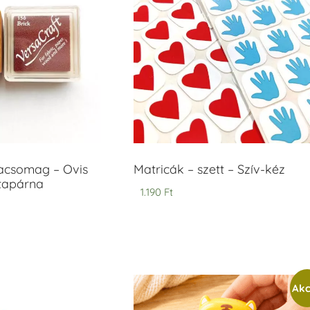
acsomag – Ovis
Matricák – szett – Szív-kéz
ntapárna
1.190
Ft
Akc