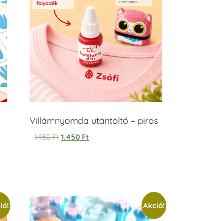
Villámnyomda utántöltő – piros
1.950
Ft
1.450
Ft
ió!
Akció!