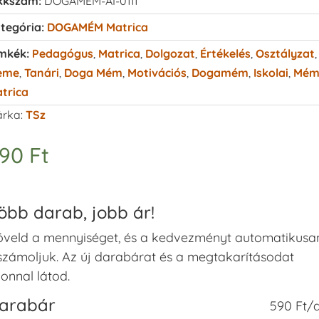
kkszám:
DOGAMEM-AI-0111
tegória:
DOGAMÉM Matrica
mkék:
Pedagógus
,
Matrica
,
Dolgozat
,
Értékelés
,
Osztályzat
,
eme
,
Tanári
,
Doga Mém
,
Motivációs
,
Dogamém
,
Iskolai
,
Mé
trica
rka:
TSz
590
Ft
öbb darab, jobb ár!
veld a mennyiséget, és a kedvezményt automatikusa
számoljuk. Az új darabárat és a megtakarításodat
onnal látod.
arabár
590 Ft/