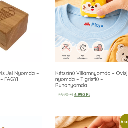
vis Jel Nyomda –
Kétszínű Villámnyomda – Ovisj
– FAGYI
nyomda – Tigrisfiú –
Ruhanyomda
7.990
Ft
6.990
Ft
Akc