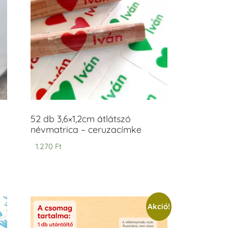
52 db 3,6×1,2cm átlátszó
névmatrica – ceruzacímke
1.270
Ft
Akció!