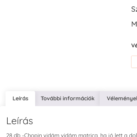
S
M
V
Leírás
További információk
Vélemények
Leírás
28 db -Chopin vidám vidám matrica, ha jó lett a do