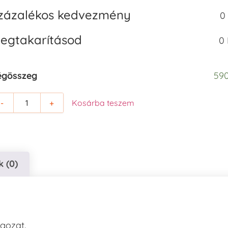
zázalékos kedvezmény
0
egtakarításod
0 
égösszeg
590
-
+
Kosárba teszem
 (0)
lgozat.