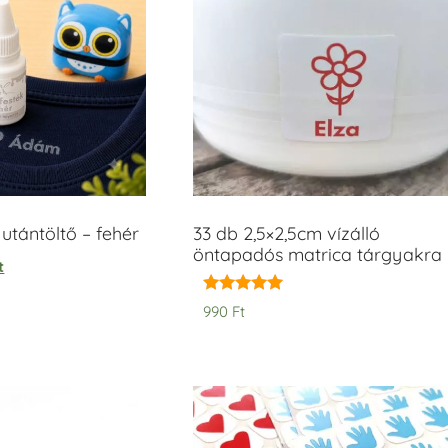
tántöltő – fehér
33 db 2,5×2,5cm vízálló
öntapadós matrica tárgyakra
t
Értékelés:
990
Ft
5.00
/ 5