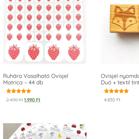
Ruhára Vasalható Ovisjel
Ovisjel nyomd
Matrica – 44 db
Duó + textil ti
Értékelés:
Értékelés:
2.490
Ft
1.990
Ft
4.830
Ft
5.00
5.00
/ 5
/ 5