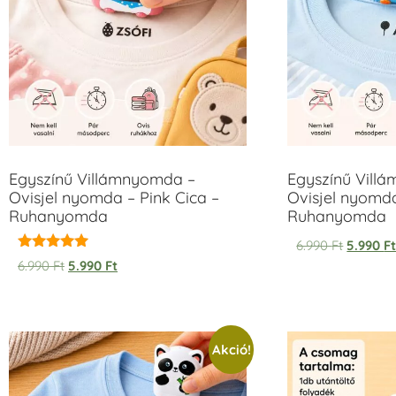
Egyszínű Villámnyomda –
Egyszínű Vill
Ovisjel nyomda – Pink Cica –
Ovisjel nyomd
Ruhanyomda
Ruhanyomda
6.990
Ft
5.990
F
Értékelés:
6.990
Ft
5.990
Ft
5.00
/ 5
Akció!