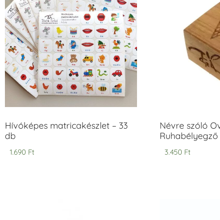
Hívóképes matricakészlet – 33
Névre szóló O
db
Ruhabélyegző 
1.690
Ft
3.450
Ft