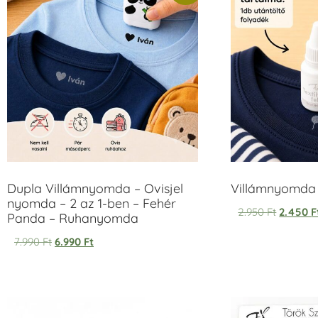
Dupla Villámnyomda – Ovisjel
Villámnyomda u
nyomda – 2 az 1-ben – Fehér
2.950
Ft
2.450
F
Panda – Ruhanyomda
7.990
Ft
6.990
Ft