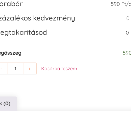
arabár
590 Ft/
zázalékos kedvezmény
0
egtakarításod
0 
égösszeg
590
-
+
Kosárba teszem
 (0)