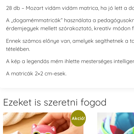
28 db – Mozart vidám vidám matrica, ha jó lett a d
A „dogamémmatricák” használata a pedagógusokn
érdemjegyek mellett szórakoztató, kreatív módon f
Ennek számos előnye van, amelyek segíthetnek a ta
tételében.
A kép a legendás mém ihlette mesterséges intelligen
A matricák 2×2 cm-esek.
Ezeket is szeretni fogod
Akció!