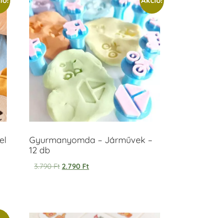
ió!
Akció!
el
Gyurmanyomda – Járművek –
12 db
3.790
Ft
2.790
Ft