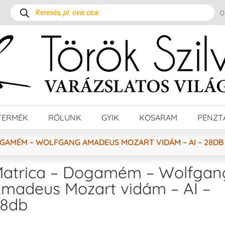
TERMÉK
RÓLUNK
GYIK
KOSARAM
PÉNZT
OGAMÉM – WOLFGANG AMADEUS MOZART VIDÁM – AI – 28DB
atrica – Dogamém – Wolfgan
madeus Mozart vidám – AI –
8db