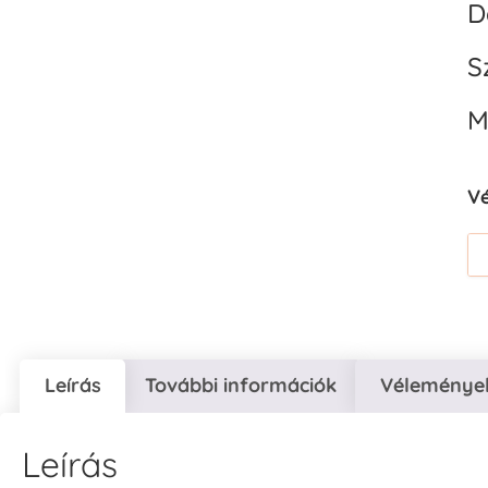
D
S
M
V
Leírás
További információk
Vélemények
Leírás