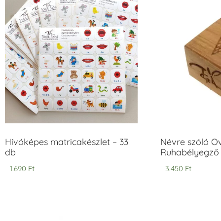
Hívóképes matricakészlet – 33
Névre szóló O
db
Ruhabélyegző 
1.690
Ft
3.450
Ft