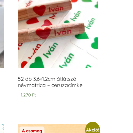
52 db 3,6×1,2cm átlátszó
névmatrica – ceruzacímke
1.270
Ft
Akció!