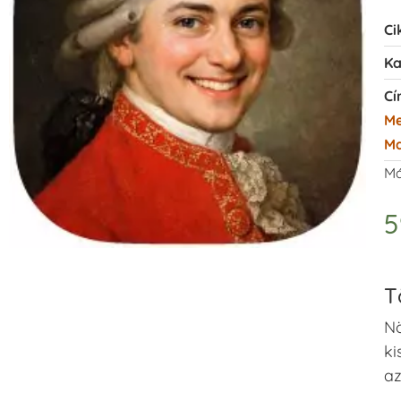
Ci
Ka
Cí
M
Ma
Má
T
Nö
ki
az