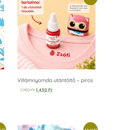
Villámnyomda utántöltő – piros
1.950
Ft
1.450
Ft