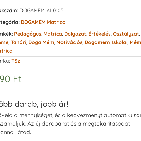
kkszám:
DOGAMEM-AI-0105
tegória:
DOGAMÉM Matrica
mkék:
Pedagógus
,
Matrica
,
Dolgozat
,
Értékelés
,
Osztályzat
,
eme
,
Tanári
,
Doga Mém
,
Motivációs
,
Dogamém
,
Iskolai
,
Mé
trica
rka:
TSz
590
Ft
öbb darab, jobb ár!
veld a mennyiséget, és a kedvezményt automatikusa
számoljuk. Az új darabárat és a megtakarításodat
onnal látod.