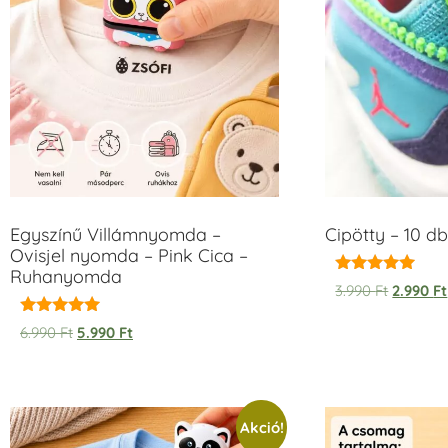
Egyszínű Villámnyomda –
Cipötty – 10 db
Ovisjel nyomda – Pink Cica –
Ruhanyomda
Értékelés:
3.990
Ft
2.990
Ft
5.00
/ 5
Értékelés:
6.990
Ft
5.990
Ft
5.00
/ 5
Akció!