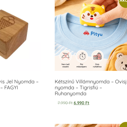
Akc
vis Jel Nyomda –
Kétszínű Villámnyomda – Ovisj
– FAGYI
nyomda – Tigrisfiú –
Ruhanyomda
7.990
Ft
6.990
Ft