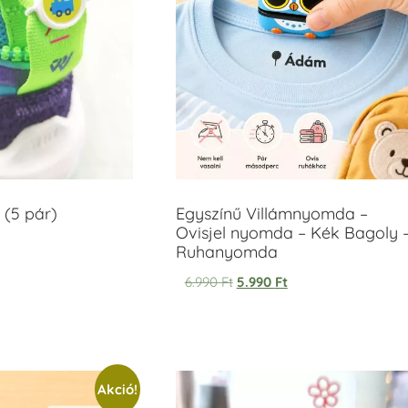
 (5 pár)
Egyszínű Villámnyomda –
Ovisjel nyomda – Kék Bagoly 
Ruhanyomda
6.990
Ft
5.990
Ft
Akció!