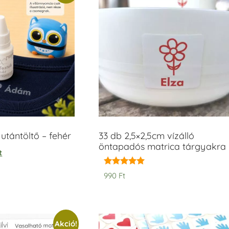
tántöltő – fehér
33 db 2,5×2,5cm vízálló
öntapadós matrica tárgyakra
t
Értékelés:
990
Ft
5.00
/ 5
Akció!