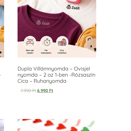
Dupla Villámnyomda – Ovisjel
–
nyomda – 2 az 1-ben -Rózsaszín
Cica – Ruhanyomda
7.990
Ft
6.990
Ft