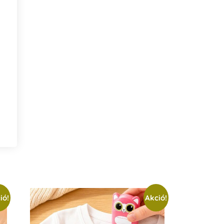
ió!
Akció!