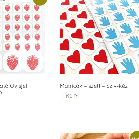
tó Ovisjel
Matricák – szett – Szív-kéz
b
1.190
Ft