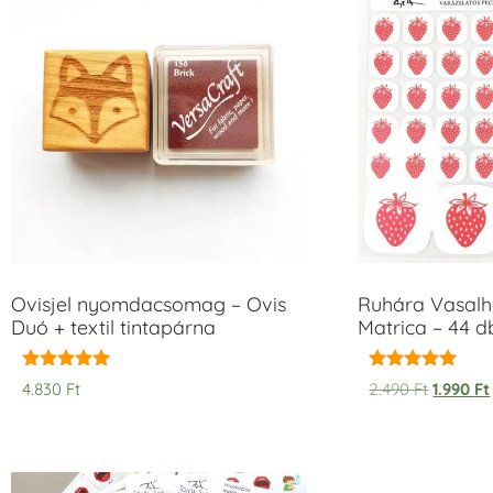
Ovisjel nyomdacsomag – Ovis
Ruhára Vasalha
Duó + textil tintapárna
Matrica – 44 d
Értékelés:
Értékelés:
4.830
Ft
2.490
Ft
1.990
Ft
5.00
5.00
/ 5
/ 5