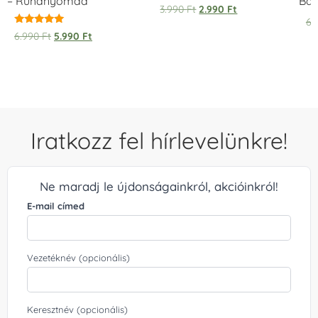
– Ruhanyomda
Bag
Értékelés:
3.990
Ft
2.990
Ft
5.00
6.
/ 5
Értékelés:
6.990
Ft
5.990
Ft
5.00
/ 5
Iratkozz fel hírlevelünkre!
Ne maradj le újdonságainkról, akcióinkról!
E-mail címed
Vezetéknév (opcionális)
Keresztnév (opcionális)