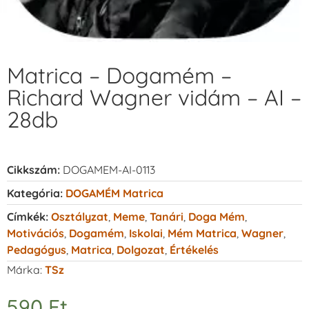
Matrica – Dogamém –
Richard Wagner vidám – AI –
28db
Cikkszám:
DOGAMEM-AI-0113
Kategória:
DOGAMÉM Matrica
Címkék:
Osztályzat
,
Meme
,
Tanári
,
Doga Mém
,
Motivációs
,
Dogamém
,
Iskolai
,
Mém Matrica
,
Wagner
,
Pedagógus
,
Matrica
,
Dolgozat
,
Értékelés
Márka:
TSz
590
Ft