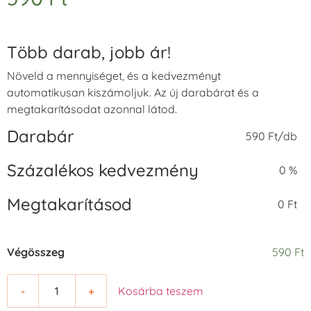
Több darab, jobb ár!
Növeld a mennyiséget, és a kedvezményt
automatikusan kiszámoljuk. Az új darabárat és a
megtakarításodat azonnal látod.
Darabár
590 Ft/db
Százalékos kedvezmény
0 %
Megtakarításod
0 Ft
Végösszeg
590 Ft
-
+
Kosárba teszem