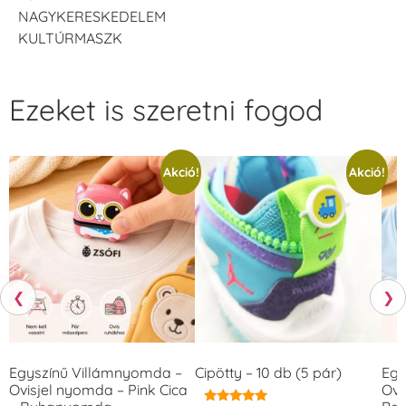
NAGYKERESKEDELEM
KULTÚRMASZK
Ezeket is szeretni fogod
Akció!
Akció!
❮
❯
Egyszínű Villámnyomda –
Cipötty – 10 db (5 pár)
Egy
Ovisjel nyomda – Pink Cica
Ovi