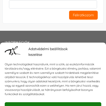
Feliratkozom
INFORMÁCIÓK
Adatvédelmi beállítások
Általános szerződési feltételek
kezelése
Adatkezelési tájékoztató
Impresszum
Olyan technológiákat használunk, mint a sütik, az eszközinformációk
tárolására és/vagy elérésére. Ezt a böngészési élmény javítása, valamint
személyre szabott és nem személyre szabott hirdetések megjelenítése
céljából tesszük. E technológiákhoz való hozzájárulás lehetővé teszi
KAPCSOLAT
számunkra, hogy olyan adatokat kezeljünk, mint a böngészési viselkedés
vagy az egyedi azonosítók ezen a webhelyen. Ha nem járul hozzá, vagy
visszavonja hozzájárulását, az hátrányosan befolyásolhat bizonyos
E-mail:
shop@torokszilvi.com
funkciókat és szolgáltatásokat.
Telefon: +36 30 6767872