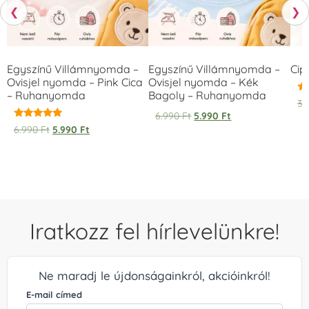
❮
❯
Egyszínű Villámnyomda –
Egyszínű Villámnyomda –
Cip
Ovisjel nyomda – Pink Cica
Ovisjel nyomda – Kék
– Ruhanyomda
Bagoly – Ruhanyomda
Ér
3.
5.
6.990
Ft
5.990
Ft
/ 
Értékelés:
6.990
Ft
5.990
Ft
5.00
/ 5
Iratkozz fel hírlevelünkre!
Ne maradj le újdonságainkról, akcióinkról!
E-mail címed