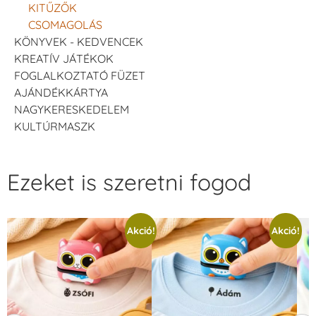
KITŰZŐK
CSOMAGOLÁS
KÖNYVEK - KEDVENCEK
KREATÍV JÁTÉKOK
FOGLALKOZTATÓ FÜZET
AJÁNDÉKKÁRTYA
NAGYKERESKEDELEM
KULTÚRMASZK
Ezeket is szeretni fogod
Akció!
Akció!