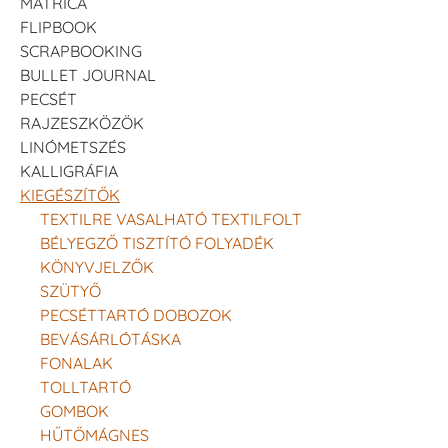
MATRICA
FLIPBOOK
SCRAPBOOKING
BULLET JOURNAL
PECSÉT
RAJZESZKÖZÖK
LINÓMETSZÉS
KALLIGRÁFIA
KIEGÉSZÍTŐK
TEXTILRE VASALHATÓ TEXTILFOLT
BÉLYEGZŐ TISZTÍTÓ FOLYADÉK
KÖNYVJELZŐK
SZÜTYŐ
PECSÉTTARTÓ DOBOZOK
BEVÁSÁRLÓTÁSKA
FONALAK
TOLLTARTÓ
GOMBOK
HŰTŐMÁGNES