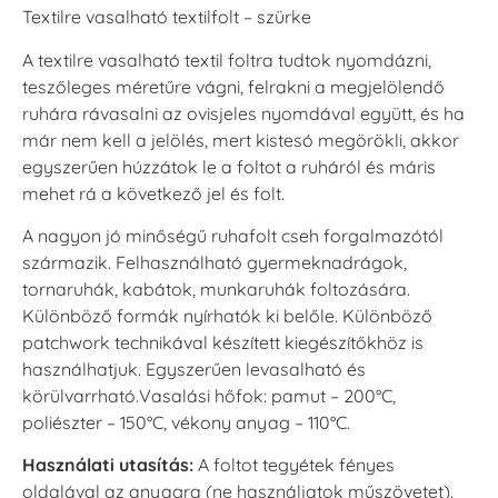
Textilre vasalható textilfolt – szürke
A textilre vasalható textil foltra tudtok nyomdázni,
teszőleges méretűre vágni, felrakni a megjelölendő
ruhára rávasalni az ovisjeles nyomdával együtt, és ha
már nem kell a jelölés, mert kistesó megörökli, akkor
egyszerűen húzzátok le a foltot a ruháról és máris
mehet rá a következő jel és folt.
A nagyon jó minőségű ruhafolt cseh forgalmazótól
származik. Felhasználható gyermeknadrágok,
tornaruhák, kabátok, munkaruhák foltozására.
Különböző formák nyírhatók ki belőle. Különböző
patchwork technikával készített kiegészítőkhöz is
használhatjuk. Egyszerűen levasalható és
körülvarrható.Vasalási hőfok: pamut – 200°C,
poliészter – 150°C, vékony anyag – 110°C.
Használati utasítás:
A foltot tegyétek fényes
oldalával az anyagra (ne használjatok műszövetet).