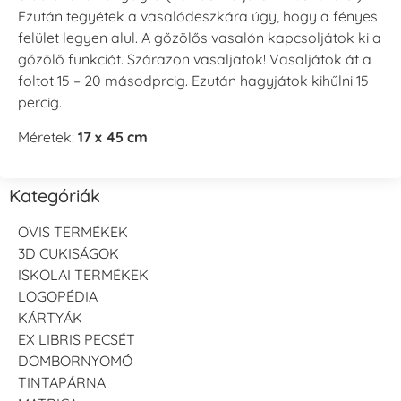
Ezután tegyétek a vasalódeszkára úgy, hogy a fényes
felület legyen alul. A gőzölős vasalón kapcsoljátok ki a
gőzölő funkciót. Szárazon vasaljatok! Vasaljátok át a
foltot 15 – 20 másodprcig. Ezután hagyjátok kihűlni 15
percig.
Méretek:
17 x 45 cm
Kategóriák
OVIS TERMÉKEK
3D CUKISÁGOK
ISKOLAI TERMÉKEK
LOGOPÉDIA
KÁRTYÁK
EX LIBRIS PECSÉT
DOMBORNYOMÓ
TINTAPÁRNA