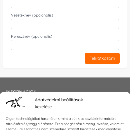
Vezetéknév (opcionális)
Keresztnév (opcionális)
Feliratkozom
INFORMÁCIÓK
Adatvédelmi beállítások
Általános szerződési feltételek
kezelése
Adatkezelési tájékoztató
Impresszum
Olyan technológiákat használunk, mint a sütik, az eszközinformációk
tárolására és/vagy elérésére. Ezt a böngészési élmény javítása, valamint
személyre szabott és nem személyre szabott hirdetések megjelenítése