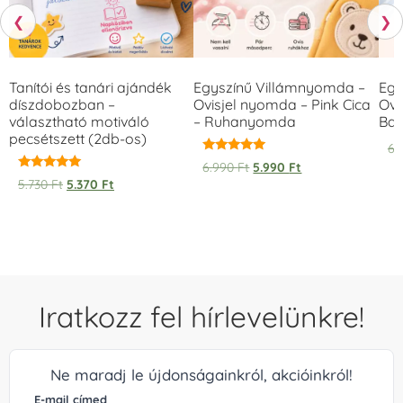
❮
❯
Tanítói és tanári ajándék
Egyszínű Villámnyomda –
Egy
díszdobozban –
Ovisjel nyomda – Pink Cica
Ovi
választható motiváló
– Ruhanyomda
Bag
pecsétszett (2db-os)
6.
Értékelés:
6.990
Ft
5.990
Ft
5.00
Értékelés:
5.730
Ft
5.370
Ft
/ 5
5.00
/ 5
Iratkozz fel hírlevelünkre!
Ne maradj le újdonságainkról, akcióinkról!
E-mail címed