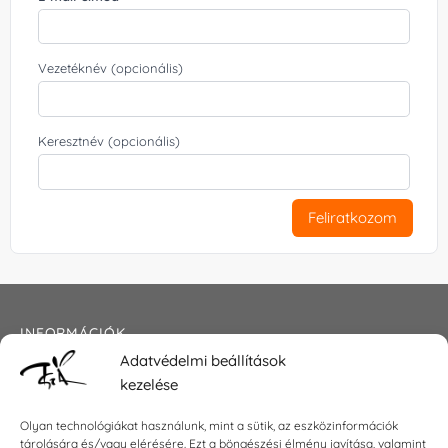
Vezetéknév (opcionális)
Keresztnév (opcionális)
Feliratkozom
INFORMÁCIÓK
Adatvédelmi beállítások
Általános szerződési feltételek
kezelése
Adatkezelési tájékoztató
Impresszum
Olyan technológiákat használunk, mint a sütik, az eszközinformációk
tárolására és/vagy elérésére. Ezt a böngészési élmény javítása, valamint