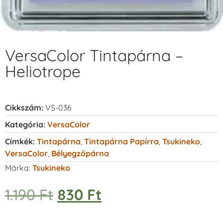
VersaColor Tintapárna –
Heliotrope
Cikkszám:
VS-036
Kategória:
VersaColor
Címkék:
Tintapárna
,
Tintapárna Papírra
,
Tsukineko
,
VersaColor
,
Bélyegzőpárna
Márka:
Tsukineko
1.190
Ft
830
Ft