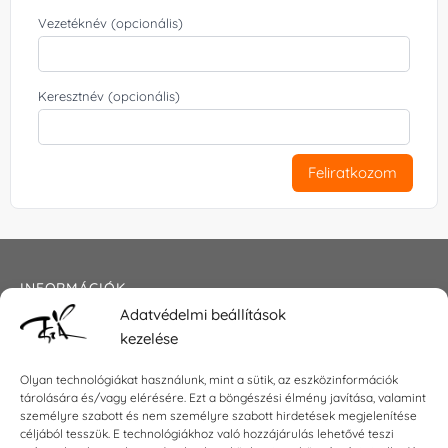
Vezetéknév (opcionális)
Keresztnév (opcionális)
Feliratkozom
INFORMÁCIÓK
Adatvédelmi beállítások
Általános szerződési feltételek
kezelése
Adatkezelési tájékoztató
Impresszum
Olyan technológiákat használunk, mint a sütik, az eszközinformációk
tárolására és/vagy elérésére. Ezt a böngészési élmény javítása, valamint
személyre szabott és nem személyre szabott hirdetések megjelenítése
céljából tesszük. E technológiákhoz való hozzájárulás lehetővé teszi