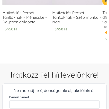
Motivációs Pecsét
Motivációs Pecsét
Tan
Tanítóknak – Méhecske –
Tanítóknak – Szép munka –
dís
Ügyesen dolgoztál!
Nap
vál
pec
3.950
Ft
3.950
Ft
Ér
5.
5.
/ 
Iratkozz fel hírlevelünkre!
Ne maradj le újdonságainkról, akcióinkról!
E-mail címed