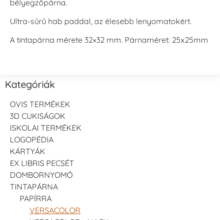
bélyegzőpárna.
Ultra-sűrű hab paddal, az élesebb lenyomatokért.
A tintapárna mérete 32×32 mm. Párnaméret: 25x25mm
Kategóriák
OVIS TERMÉKEK
3D CUKISÁGOK
ISKOLAI TERMÉKEK
LOGOPÉDIA
KÁRTYÁK
EX LIBRIS PECSÉT
DOMBORNYOMÓ
TINTAPÁRNA
PAPÍRRA
VERSACOLOR