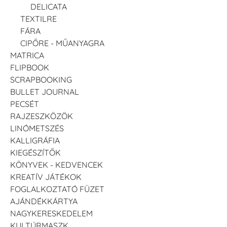
DELICATA
TEXTILRE
FÁRA
CIPŐRE - MŰANYAGRA
MATRICA
FLIPBOOK
SCRAPBOOKING
BULLET JOURNAL
PECSÉT
RAJZESZKÖZÖK
LINÓMETSZÉS
KALLIGRÁFIA
KIEGÉSZÍTŐK
KÖNYVEK - KEDVENCEK
KREATÍV JÁTÉKOK
FOGLALKOZTATÓ FÜZET
AJÁNDÉKKÁRTYA
NAGYKERESKEDELEM
KULTÚRMASZK