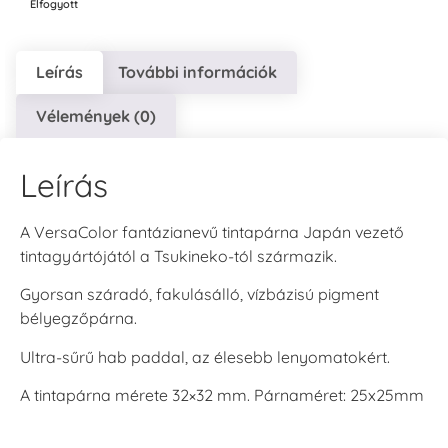
Elfogyott
Leírás
További információk
Vélemények (0)
Leírás
A VersaColor fantázianevű tintapárna Japán vezető
tintagyártójától a Tsukineko-tól származik.
Gyorsan száradó, fakulásálló, vízbázisú pigment
bélyegzőpárna.
Ultra-sűrű hab paddal, az élesebb lenyomatokért.
A tintapárna mérete 32×32 mm. Párnaméret: 25x25mm