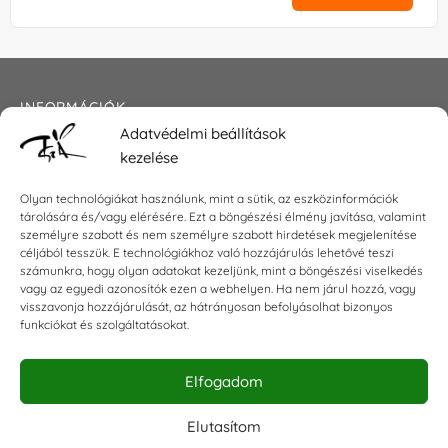
INFORMÁCIÓK
Adatvédelmi beállítások
Általános szerződési feltételek
kezelése
Adatkezelési tájékoztató
Impresszum
Olyan technológiákat használunk, mint a sütik, az eszközinformációk
tárolására és/vagy elérésére. Ezt a böngészési élmény javítása, valamint
személyre szabott és nem személyre szabott hirdetések megjelenítése
céljából tesszük. E technológiákhoz való hozzájárulás lehetővé teszi
számunkra, hogy olyan adatokat kezeljünk, mint a böngészési viselkedés
KAPCSOLAT
vagy az egyedi azonosítók ezen a webhelyen. Ha nem járul hozzá, vagy
visszavonja hozzájárulását, az hátrányosan befolyásolhat bizonyos
E-mail:
shop@torokszilvi.com
funkciókat és szolgáltatásokat.
Telefon: +36 30 6767872
Elfogadom
KÖZÖSSÉGI
Elutasítom