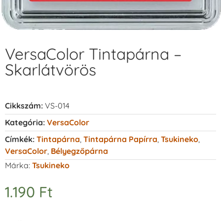
VersaColor Tintapárna –
Skarlátvörös
Cikkszám:
VS-014
Kategória:
VersaColor
Címkék:
Tintapárna
,
Tintapárna Papírra
,
Tsukineko
,
VersaColor
,
Bélyegzőpárna
Márka:
Tsukineko
1.190
Ft