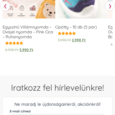
❮
❯
Egyszínű Villámnyomda –
Cipötty – 10 db (5 pár)
Egy
Ovisjel nyomda – Pink Cica
Ovi
– Ruhanyomda
Bag
Értékelés:
3.990
Ft
2.990
Ft
5.00
6.
/ 5
Értékelés:
6.990
Ft
5.990
Ft
5.00
/ 5
Iratkozz fel hírlevelünkre!
Ne maradj le újdonságainkról, akcióinkról!
E-mail címed