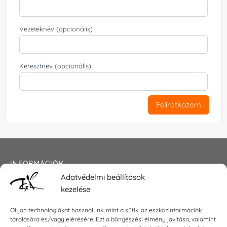
Vezetéknév (opcionális)
Keresztnév (opcionális)
Feliratkozom
INFORMÁCIÓK
Adatvédelmi beállítások
Általános szerződési feltételek
kezelése
Adatkezelési tájékoztató
Impresszum
Olyan technológiákat használunk, mint a sütik, az eszközinformációk
tárolására és/vagy elérésére. Ezt a böngészési élmény javítása, valamint