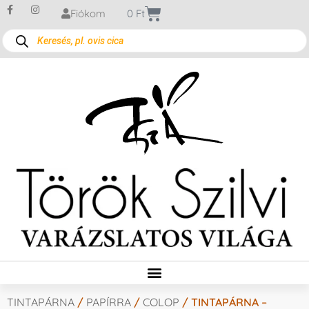
Fiókom
0
Ft
TINTAPÁRNA
/
PAPÍRRA
/
COLOP
/ TINTAPÁRNA –