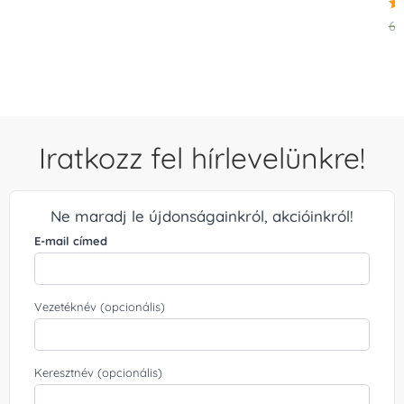
Ér
6.
5.
/ 
Iratkozz fel hírlevelünkre!
Ne maradj le újdonságainkról, akcióinkról!
E-mail címed
Vezetéknév (opcionális)
Keresztnév (opcionális)