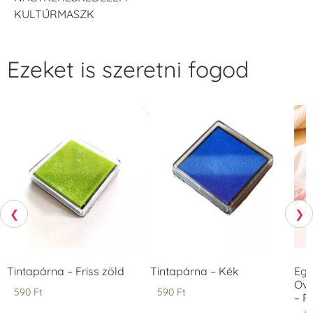
KULTÚRMASZK
Ezeket is szeretni fogod
❮
❯
Tintapárna – Friss zöld
Tintapárna – Kék
Egy
Ovi
590
Ft
590
Ft
– 