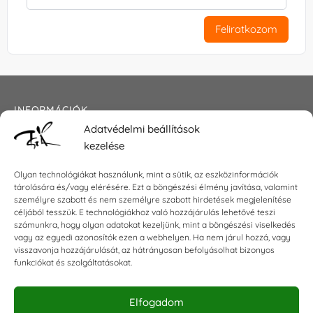
Feliratkozom
INFORMÁCIÓK
Adatvédelmi beállítások
Általános szerződési feltételek
kezelése
Adatkezelési tájékoztató
Impresszum
Olyan technológiákat használunk, mint a sütik, az eszközinformációk
tárolására és/vagy elérésére. Ezt a böngészési élmény javítása, valamint
személyre szabott és nem személyre szabott hirdetések megjelenítése
céljából tesszük. E technológiákhoz való hozzájárulás lehetővé teszi
KAPCSOLAT
számunkra, hogy olyan adatokat kezeljünk, mint a böngészési viselkedés
vagy az egyedi azonosítók ezen a webhelyen. Ha nem járul hozzá, vagy
visszavonja hozzájárulását, az hátrányosan befolyásolhat bizonyos
E-mail:
shop@torokszilvi.com
funkciókat és szolgáltatásokat.
Telefon: +36 30 6767872
Elfogadom