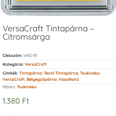
VersaCraft Tintapárna –
Citromsárga
Cikkszám:
VKS-111
Kategória:
VersaCraft
Címkék:
Tintapárna
,
Textil Tintapárna
,
Tsukineko
,
VersaCraft
,
Bélyegzőpárna
,
Vasalható
Márka:
Tsukineko
1.380
Ft