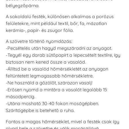
bélyegzőpárna.
A sokoldalú festék, különösen alkalmas a porózus
felületekre, mint például textil, bőr, fa, mázatlan
kerámia-, papír- és zsugor fólia.
A szövetre történő nyomdázás:
-Pecsételés után hagyd megszáradni az anyagot.
-Tegyél egy darab sütőpapírt a lepecsételt textilre, így
biztosan nem kened össze a vasalód.
-Állítsd be a vasalód hőmérsékletét az anyagon
feltüntetett legmagasabb hőmérsékletre.
-Ne használd a gőzölőt, szárazon vasalj!
-Erősen nyomd a mintára a vasalót legalább 15
másodpercig.
-Utána mosható 30-40 fokon mosógépben.
Szárítógépbe is betehető a ruha.
Fontos a magas hőmérséklet, mivel a festék csak így
olvad bele a szövetbe és válik mosásállóvá.