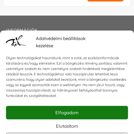
INFORMÁCIÓK
Adatvédelmi beállítások
Általános szerződési feltételek
kezelése
Adatkezelési tájékoztató
Impresszum
Olyan technológiákat használunk, mint a sütik, az eszközinformációk
tárolására és/vagy elérésére. Ezt a böngészési élmény javítása, valamint
személyre szabott és nem személyre szabott hirdetések megjelenítése
céljából tesszük. E technológiákhoz való hozzájárulás lehetővé teszi
KAPCSOLAT
számunkra, hogy olyan adatokat kezeljünk, mint a böngészési viselkedés
vagy az egyedi azonosítók ezen a webhelyen. Ha nem járul hozzá, vagy
visszavonja hozzájárulását, az hátrányosan befolyásolhat bizonyos
E-mail:
shop@torokszilvi.com
funkciókat és szolgáltatásokat.
Telefon: +36 30 6767872
Elfogadom
KÖZÖSSÉGI
Elutasítom