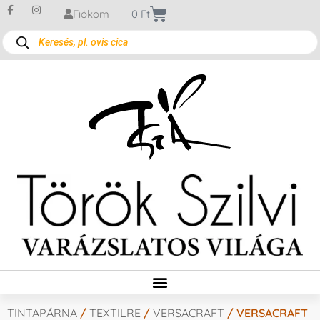
Fiókom
0
Ft
TINTAPÁRNA
/
TEXTILRE
/
VERSACRAFT
/ VERSACRAFT