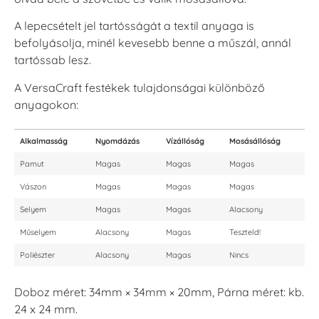
A lepecsételt jel tartósságát a textil anyaga is
befolyásolja, minél kevesebb benne a műszál, annál
tartóssab lesz.
A VersaCraft festékek tulajdonságai különböző
anyagokon:
Alkalmasság
Nyomdázás
Vízállóság
Mosásállóság
Pamut
Magas
Magas
Magas
Vászon
Magas
Magas
Magas
Selyem
Magas
Magas
Alacsony
Műselyem
Alacsony
Magas
Teszteld!
Poliészter
Alacsony
Magas
Nincs
Doboz méret: 34mm × 34mm × 20mm, Párna méret: kb.
24 x 24 mm.