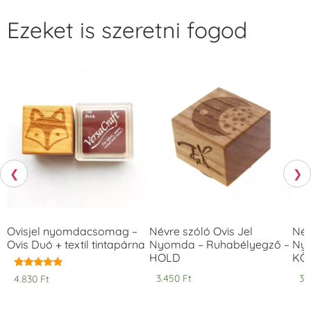
Ezeket is szeretni fogod
❮
❯
Ovisjel nyomdacsomag –
Névre szóló Ovis Jel
Név
Ovis Duó + textil tintapárna
Nyomda – Ruhabélyegző –
Nyo
HOLD
KÖ
Értékelés:
3.450
Ft
3.
4.830
Ft
5.00
/ 5