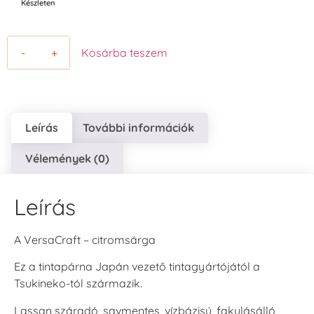
Készleten
-
+
Kosárba teszem
Leírás
További információk
Vélemények (0)
Leírás
A VersaCraft – citromsárga
Ez a tintapárna Japán vezető tintagyártójától a
Tsukineko-tól származik.
Lassan száradó, savmentes, vízbázisú, fakulásálló