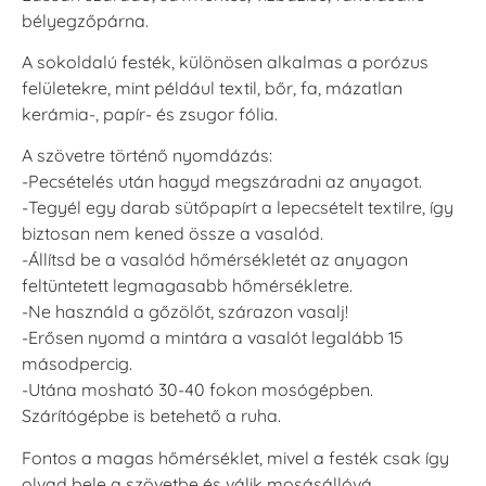
bélyegzőpárna.
A sokoldalú festék, különösen alkalmas a porózus
felületekre, mint például textil, bőr, fa, mázatlan
kerámia-, papír- és zsugor fólia.
A szövetre történő nyomdázás:
-Pecsételés után hagyd megszáradni az anyagot.
-Tegyél egy darab sütőpapírt a lepecsételt textilre, így
biztosan nem kened össze a vasalód.
-Állítsd be a vasalód hőmérsékletét az anyagon
feltüntetett legmagasabb hőmérsékletre.
-Ne használd a gőzölőt, szárazon vasalj!
-Erősen nyomd a mintára a vasalót legalább 15
másodpercig.
-Utána mosható 30-40 fokon mosógépben.
Szárítógépbe is betehető a ruha.
Fontos a magas hőmérséklet, mivel a festék csak így
olvad bele a szövetbe és válik mosásállóvá.