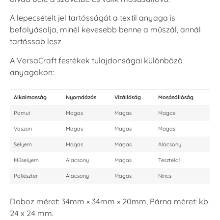
A lepecsételt jel tartósságát a textil anyaga is
befolyásolja, minél kevesebb benne a műszál, annál
tartóssab lesz.
A VersaCraft festékek tulajdonságai különböző
anyagokon:
Alkalmasság
Nyomdázás
Vízállóság
Mosásállóság
Pamut
Magas
Magas
Magas
Vászon
Magas
Magas
Magas
Selyem
Magas
Magas
Alacsony
Műselyem
Alacsony
Magas
Teszteld!
Poliészter
Alacsony
Magas
Nincs
Doboz méret: 34mm × 34mm × 20mm, Párna méret: kb.
24 x 24 mm.