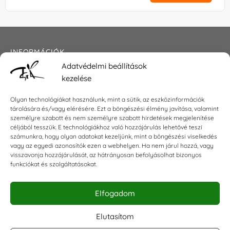
INFORMÁCIÓK
Adatvédelmi beállítások
Általános szerződési feltételek
kezelése
Adatkezelési tájékoztató
Impresszum
Olyan technológiákat használunk, mint a sütik, az eszközinformációk
tárolására és/vagy elérésére. Ezt a böngészési élmény javítása, valamint
személyre szabott és nem személyre szabott hirdetések megjelenítése
céljából tesszük. E technológiákhoz való hozzájárulás lehetővé teszi
KAPCSOLAT
számunkra, hogy olyan adatokat kezeljünk, mint a böngészési viselkedés
vagy az egyedi azonosítók ezen a webhelyen. Ha nem járul hozzá, vagy
visszavonja hozzájárulását, az hátrányosan befolyásolhat bizonyos
E-mail:
shop@torokszilvi.com
funkciókat és szolgáltatásokat.
Telefon: +36 30 6767872
Elfogadom
KÖZÖSSÉGI
Elutasítom