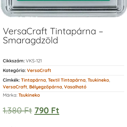
VersaCraft Tintapárna –
Smaragdzöld
Cikkszám:
VKS-121
Kategória:
VersaCraft
Címkék:
Tintapárna
,
Textil Tintapárna
,
Tsukineko
,
VersaCraft
,
Bélyegzőpárna
,
Vasalható
Márka:
Tsukineko
1.380
Ft
790
Ft