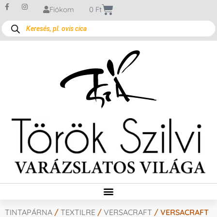
Fiókom
0
Ft
TINTAPÁRNA
/
TEXTILRE
/
VERSACRAFT
/ VERSACRAFT