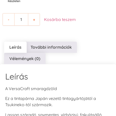
Készleten
-
+
Kosárba teszem
Leírás
További információk
Vélemények (0)
Leírás
A VersaCraft smaragdzöld
Ez a tintapárna Japán vezető tintagyártójától a
Tsukineko-tól származik.
Lassan száradó, savmentes, vízbázisú, fakulásálló