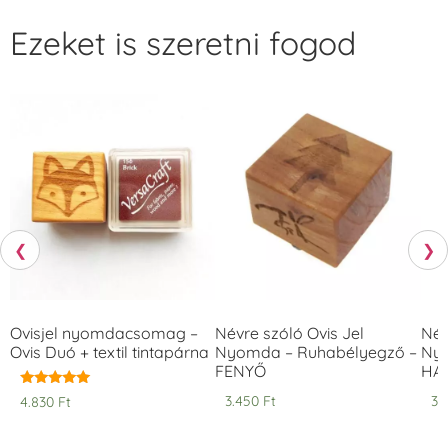
Ezeket is szeretni fogod
❮
❯
Ovisjel nyomdacsomag –
Névre szóló Ovis Jel
Név
Ovis Duó + textil tintapárna
Nyomda – Ruhabélyegző –
Nyo
FENYŐ
HA
Értékelés:
3.450
Ft
3.
4.830
Ft
5.00
/ 5