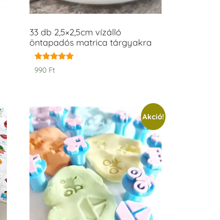
33 db 2,5×2,5cm vízálló
öntapadós matrica tárgyakra
Értékelés:
990
Ft
5.00
/ 5
Akció!