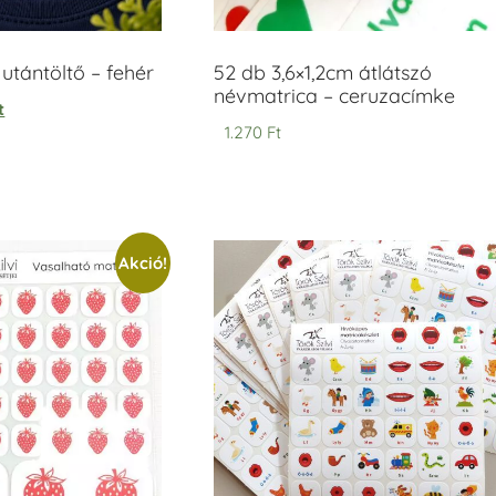
tántöltő – fehér
52 db 3,6×1,2cm átlátszó
névmatrica – ceruzacímke
t
1.270
Ft
Akció!