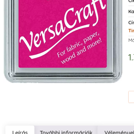
Ci
Ka
Cí
Ti
Má
1
Leírás
További információk
Vélemények