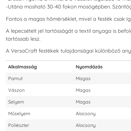
-Utána mosható 30-40 fokon mosógépben. Szárítógé
Fontos a magas hőmérséklet, mivel a festék csak íg
A lepecsételt jel tartósságát a textil anyaga is bef
tartóssab lesz.
A VersaCraft festékek tulajdonságai különböző an
Alkalmasság
Nyomdázás
Pamut
Magas
Vászon
Magas
Selyem
Magas
Műselyem
Alacsony
Poliészter
Alacsony