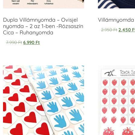
Dupla Villámnyomda – Ovisjel
Villámnyomda u
nyomda – 2 az 1-ben -Rózsaszín
2.950
Ft
2.450
F
Cica – Ruhanyomda
7.990
Ft
6.990
Ft