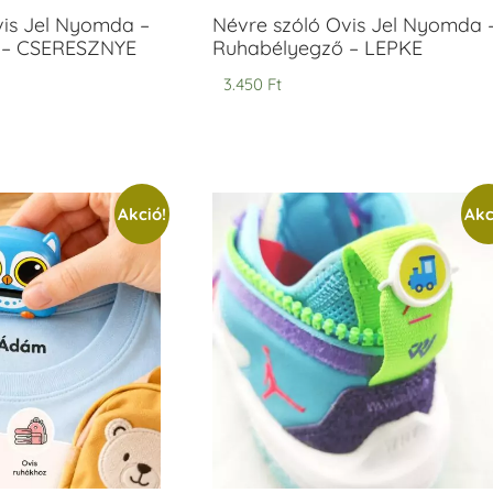
vis Jel Nyomda –
Névre szóló Ovis Jel Nyomda 
 – CSERESZNYE
Ruhabélyegző – LEPKE
3.450
Ft
Akció!
Akc