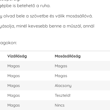
pbe is betehető a ruha.
y olvad bele a szövetbe és válik mosásállóvá.
olyásolja, minél kevesebb benne a műszál, annál
yagokon:
Vízállóság
Mosásállóság
Magas
Magas
Magas
Magas
Magas
Alacsony
Magas
Teszteld!
Magas
Nincs