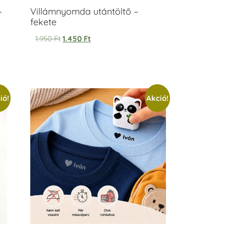
–
Villámnyomda utántöltő –
fekete
1.950
Ft
1.450
Ft
ió!
Akció!