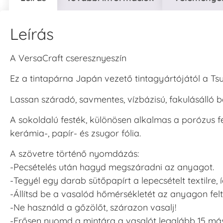
Leírás
A VersaCraft cseresznyeszín
Ez a tintapárna Japán vezető tintagyártójától a Ts
Lassan száradó, savmentes, vízbázisú, fakulásálló 
A sokoldalú festék, különösen alkalmas a porózus felü
kerámia-, papír- és zsugor fólia.
A szövetre történő nyomdázás:
-Pecsételés után hagyd megszáradni az anyagot.
-Tegyél egy darab sütőpapírt a lepecsételt textilre
-Állítsd be a vasalód hőmérsékletét az anyagon fe
-Ne használd a gőzölőt, szárazon vasalj!
-Erősen nyomd a mintára a vasalót legalább 15 má