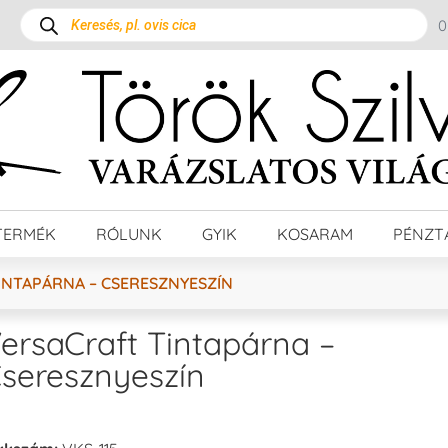
TERMÉK
RÓLUNK
GYIK
KOSARAM
PÉNZT
INTAPÁRNA – CSERESZNYESZÍN
ersaCraft Tintapárna –
seresznyeszín