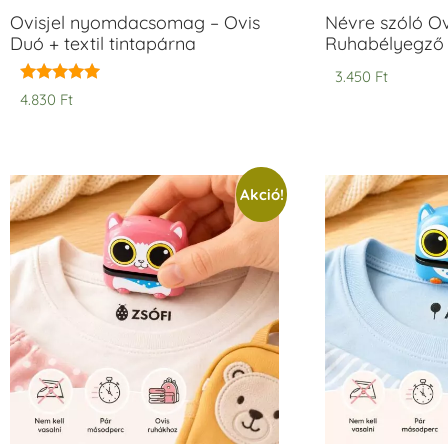
Ovisjel nyomdacsomag – Ovis
Névre szóló O
Duó + textil tintapárna
Ruhabélyegző
3.450
Ft
Értékelés:
4.830
Ft
5.00
/ 5
Akció!