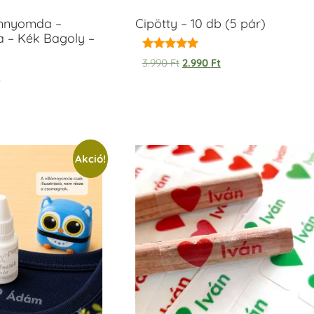
ámnyomda –
Cipötty – 10 db (5 pár)
a – Kék Bagoly –
Értékelés:
3.990
Ft
2.990
Ft
5.00
t
/ 5
Akció!