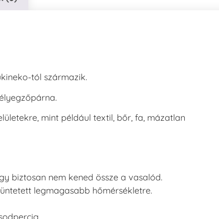
ukineko-tól származik.
bélyegzőpárna.
letekre, mint például textil, bőr, fa, mázatlan
, így biztosan nem kened össze a vasalód.
ltüntetett legmagasabb hőmérsékletre.
sodpercig.