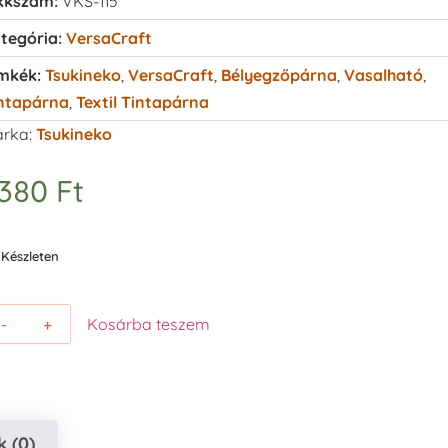
kkszám:
VKS-115
tegória:
VersaCraft
mkék:
Tsukineko
,
VersaCraft
,
Bélyegzőpárna
,
Vasalható
,
ntapárna
,
Textil Tintapárna
rka:
Tsukineko
.380
Ft
Készleten
-
+
Kosárba teszem
 (0)