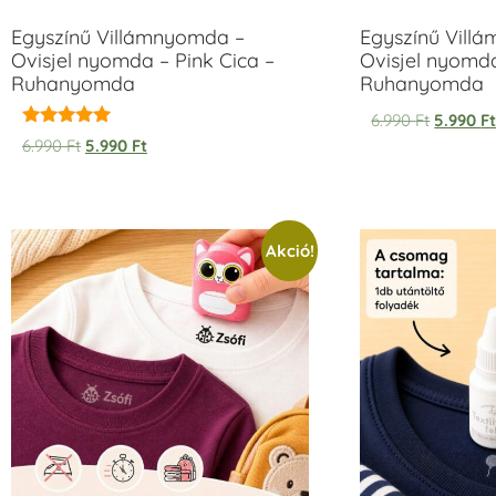
Egyszínű Villámnyomda –
Egyszínű Vill
Ovisjel nyomda – Pink Cica –
Ovisjel nyomd
Ruhanyomda
Ruhanyomda
6.990
Ft
5.990
F
Értékelés:
6.990
Ft
5.990
Ft
5.00
/ 5
Akció!