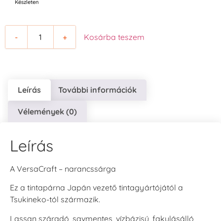
Készleten
-
+
Kosárba teszem
Leírás
További információk
Vélemények (0)
Leírás
A VersaCraft – narancssárga
Ez a tintapárna Japán vezető tintagyártójától a
Tsukineko-tól származik.
Lassan száradó, savmentes, vízbázisú, fakulásálló