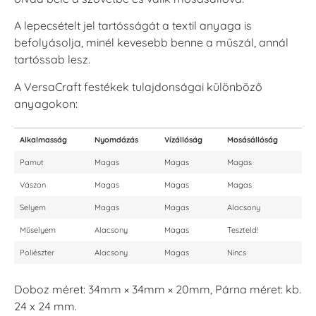
A lepecsételt jel tartósságát a textil anyaga is
befolyásolja, minél kevesebb benne a műszál, annál
tartóssab lesz.
A VersaCraft festékek tulajdonságai különböző
anyagokon:
Alkalmasság
Nyomdázás
Vízállóság
Mosásállóság
Pamut
Magas
Magas
Magas
Vászon
Magas
Magas
Magas
Selyem
Magas
Magas
Alacsony
Műselyem
Alacsony
Magas
Teszteld!
Poliészter
Alacsony
Magas
Nincs
Doboz méret: 34mm × 34mm × 20mm, Párna méret: kb.
24 x 24 mm.