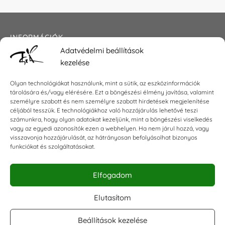
INFORMÁCIÓK
Adatvédelmi beállítások
Általános szerződési feltételek
kezelése
Adatkezelési tájékoztató
Impresszum
Olyan technológiákat használunk, mint a sütik, az eszközinformációk
tárolására és/vagy elérésére. Ezt a böngészési élmény javítása, valamint
személyre szabott és nem személyre szabott hirdetések megjelenítése
céljából tesszük. E technológiákhoz való hozzájárulás lehetővé teszi
számunkra, hogy olyan adatokat kezeljünk, mint a böngészési viselkedés
KAPCSOLAT
vagy az egyedi azonosítók ezen a webhelyen. Ha nem járul hozzá, vagy
visszavonja hozzájárulását, az hátrányosan befolyásolhat bizonyos
E-mail:
shop@torokszilvi.com
funkciókat és szolgáltatásokat.
Telefon: +36 30 6767872
Elfogadom
KÖZÖSSÉGI
Elutasítom
Beállítások kezelése