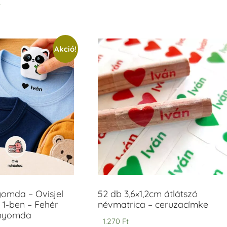
t
Akció!
yomda – Ovisjel
52 db 3,6×1,2cm átlátszó
 1-ben – Fehér
névmatrica – ceruzacímke
anyomda
1.270
Ft