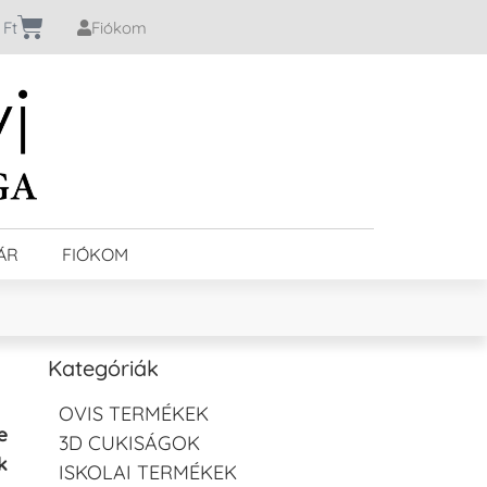
0
Ft
Fiókom
ÁR
FIÓKOM
Kategóriák
OVIS TERMÉKEK
e
3D CUKISÁGOK
k
ISKOLAI TERMÉKEK