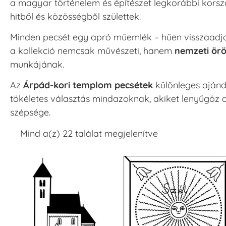
a magyar történelem és építészet legkorábbi korsz
hitből és közösségből születtek.
Minden pecsét egy apró műemlék – hűen visszaadja a
a kollekció nemcsak művészeti, hanem
nemzeti örö
munkájának.
Az
Árpád-kori templom pecsétek
különleges ajánd
tökéletes választás mindazoknak, akiket lenyűgöz a
szépsége.
Mind a(z) 22 találat megjelenítve