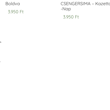
Boldva
CSENGERSIMA – Kazett
-Nap
3.950
Ft
3.950
Ft