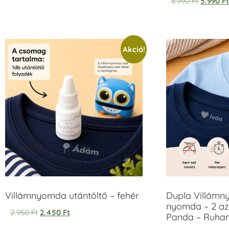
6.990
Ft
5.990
F
5.00
/ 5
Akció!
Villámnyomda utántöltő – fehér
Dupla Villámn
nyomda – 2 az
2.950
Ft
2.450
Ft
Panda – Ruh