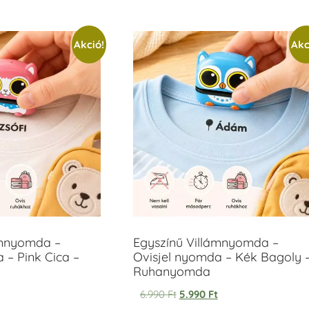
Akció!
Akc
ámnyomda –
Egyszínű Villámnyomda –
 – Pink Cica –
Ovisjel nyomda – Kék Bagoly 
Ruhanyomda
6.990
Ft
5.990
Ft