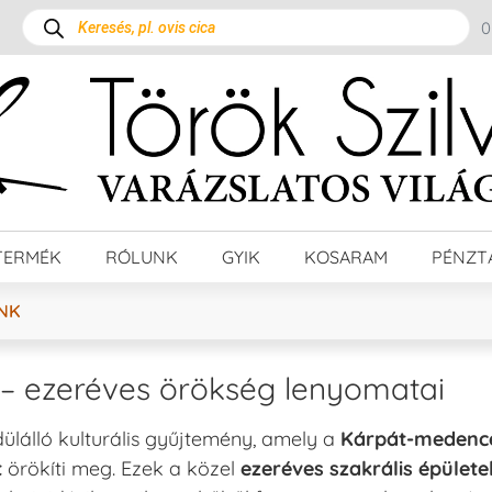
TERMÉK
RÓLUNK
GYIK
KOSARAM
PÉNZT
NK
– ezeréves örökség lenyomatai
lálló kulturális gyűjtemény, amely a
Kárpát-medenc
t
örökíti meg. Ezek a közel
ezeréves szakrális épülete