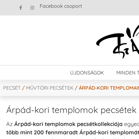
Facebook csoport
ÚJDONSÁGOK
MINDEN 
PECSÉT
/
MŰVTÖRI PECSÉTEK
/ ÁRPÁD-KORI TEMPLOMAI
Árpád-kori templomok pecsétek 
Az
Árpád-kori templomok pecsétkollekciója
egyedü
több mint 200 fennmaradt Árpád-kori templomá