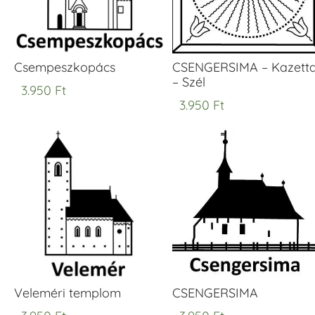
Csempeszkopács
CSENGERSIMA – Kazett
– Szél
3.950
Ft
3.950
Ft
Veleméri templom
CSENGERSIMA