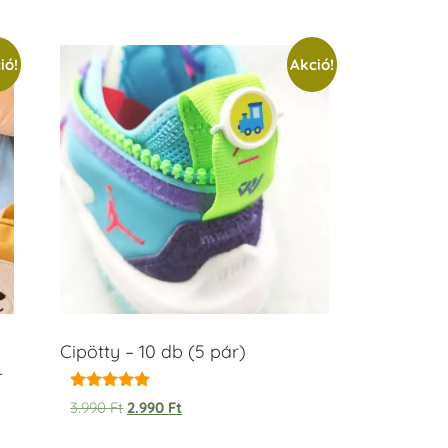
ió!
Akció!
Cipötty – 10 db (5 pár)
–
Értékelés:
3.990
Ft
2.990
Ft
5.00
/ 5