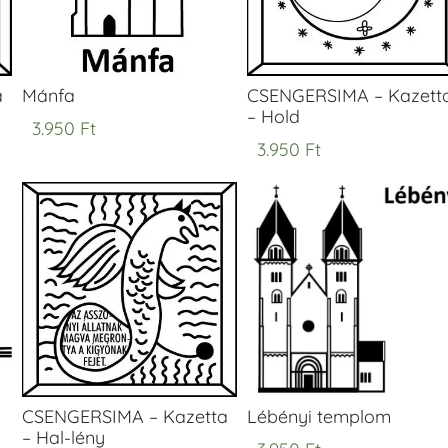
a
Mánfa
CSENGERSIMA – Kazett
– Hold
3.950
Ft
3.950
Ft
CSENGERSIMA – Kazetta
Lébényi templom
– Hal-lény