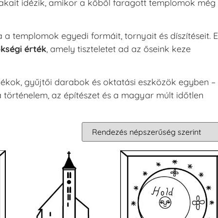
akait idézik, amikor a kőből faragott templomok még
 templomok egyedi formáit, tornyait és díszítéseit. 
kségi érték
, amely tiszteletet ad az őseink keze
ékok, gyűjtői darabok és oktatási eszközök egyben –
 történelem, az építészet és a magyar múlt időtlen