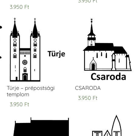
3.950
Ft
3.950
Ft
Türje – prépostsági
CSARODA
templom
3.950
Ft
3.950
Ft