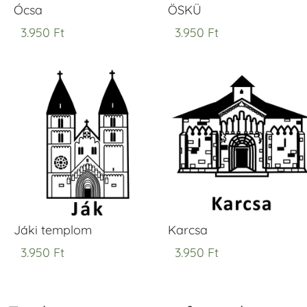
Ócsa
ÖSKÜ
3.950
Ft
3.950
Ft
Jáki templom
Karcsa
3.950
Ft
3.950
Ft