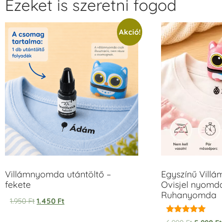
Ezeket is szeretni fogod
Akció!
Villámnyomda utántöltő –
Egyszínű Vill
fekete
Ovisjel nyomda
Ruhanyomda
1.950
Ft
1.450
Ft
Értékelés: