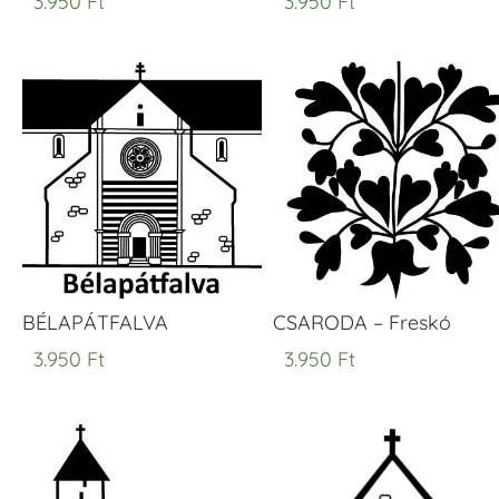
3.950
Ft
3.950
Ft
BÉLAPÁTFALVA
CSARODA – Freskó
3.950
Ft
3.950
Ft