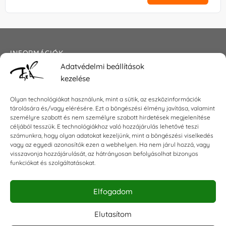
INFORMÁCIÓK
Adatvédelmi beállítások
Általános szerződési feltételek
kezelése
Adatkezelési tájékoztató
Impresszum
Olyan technológiákat használunk, mint a sütik, az eszközinformációk
tárolására és/vagy elérésére. Ezt a böngészési élmény javítása, valamint
személyre szabott és nem személyre szabott hirdetések megjelenítése
céljából tesszük. E technológiákhoz való hozzájárulás lehetővé teszi
számunkra, hogy olyan adatokat kezeljünk, mint a böngészési viselkedés
KAPCSOLAT
vagy az egyedi azonosítók ezen a webhelyen. Ha nem járul hozzá, vagy
visszavonja hozzájárulását, az hátrányosan befolyásolhat bizonyos
E-mail:
shop@torokszilvi.com
funkciókat és szolgáltatásokat.
Telefon: +36 30 6767872
Elfogadom
KÖZÖSSÉGI
Elutasítom