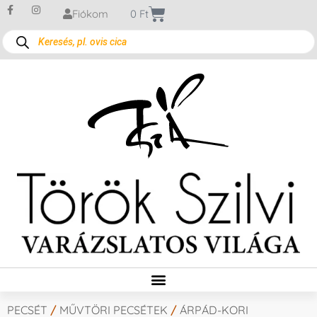
Fiókom
0
Ft
PECSÉT
/
MŰVTÖRI PECSÉTEK
/
ÁRPÁD-KORI