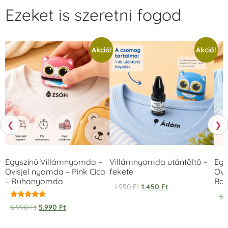
Ezeket is szeretni fogod
Akció!
Akció!
❮
❯
Egyszínű Villámnyomda –
Villámnyomda utántöltő –
Egy
Ovisjel nyomda – Pink Cica
fekete
Ovi
– Ruhanyomda
Bag
1.950
Ft
1.450
Ft
6.
Értékelés:
6.990
Ft
5.990
Ft
5.00
/ 5