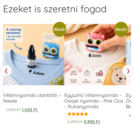
Ezeket is szeretni fogod
Akció!
Akció!
❮
❯
Villámnyomda utántöltő –
Egyszínű Villámnyomda –
Egy
fekete
Ovisjel nyomda – Pink Cica
Ovi
– Ruhanyomda
Bag
1.950
Ft
1.450
Ft
6.
Értékelés:
6.990
Ft
5.990
Ft
5.00
/ 5