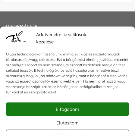
INFORMÁCIÓK
Adatvédelmi beállítások
Általános szerződési feltételek
kezelése
Adatkezelési tájékoztató
Impresszum
Olyan technológiákat használunk, mint a sütik, az eszközinformációk
tárolására és/vagy elérésére. Ezt a böngészési élmény javítása, valamint
személyre szabott és nem személyre szabott hirdetések megjelenítése
céljából tesszük. E technológiákhoz való hozzájárulás lehetővé teszi
KAPCSOLAT
számunkra, hogy olyan adatokat kezeljünk, mint a böngészési viselkedés
vagy az egyedi azonosítók ezen a webhelyen. Ha nem járul hozzá, vagy
visszavonja hozzájárulását, az hátrányosan befolyásolhat bizonyos
E-mail:
shop@torokszilvi.com
funkciókat és szolgáltatásokat.
Telefon: +36 30 6767872
Elfogadom
KÖZÖSSÉGI
Elutasítom