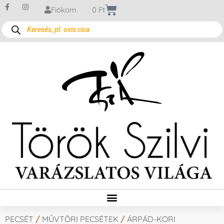
Fiókom
0
Ft
PECSÉT
/
MŰVTÖRI PECSÉTEK
/
ÁRPÁD-KORI