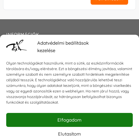
INFORMÁCIÓK
Adatvédelmi beállítások
Általános szerződési feltételek
kezelése
Adatkezelési tájékoztató
Impresszum
Olyan technológiákat használunk, mint a sütik, az eszközinformációk
tárolására és/vagy elérésére. Ezt a böngészési élmény javítása, valamint
személyre szabott és nem személyre szabott hirdetések megjelenítése
céljából tesszük. E technológiákhoz való hozzájárulás lehetővé teszi
KAPCSOLAT
számunkra, hogy olyan adatokat kezeljünk, mint a böngészési viselkedés
vagy az egyedi azonosítók ezen a webhelyen. Ha nem járul hozzá, vagy
visszavonja hozzájárulását, az hátrányosan befolyásolhat bizonyos
E-mail:
shop@torokszilvi.com
funkciókat és szolgáltatásokat.
Telefon: +36 30 6767872
Elfogadom
KÖZÖSSÉGI
Elutasítom