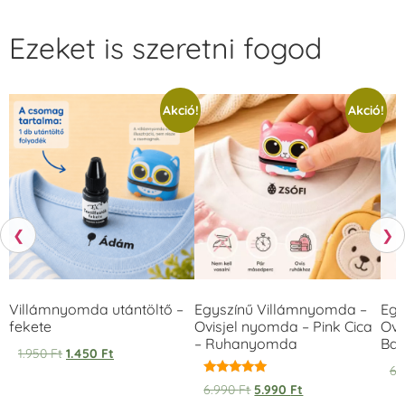
Ezeket is szeretni fogod
Akció!
Akció!
❮
❯
Villámnyomda utántöltő –
Egyszínű Villámnyomda –
Egy
fekete
Ovisjel nyomda – Pink Cica
Ovi
– Ruhanyomda
Bag
1.950
Ft
1.450
Ft
6.
Értékelés:
6.990
Ft
5.990
Ft
5.00