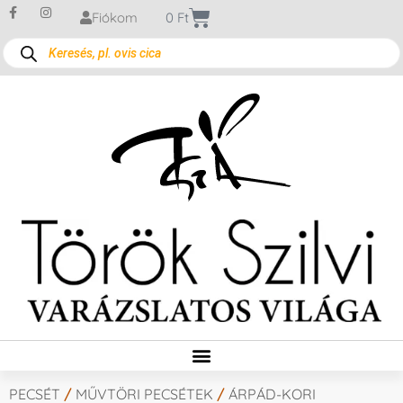
Fiókom
0
Ft
PECSÉT
/
MŰVTÖRI PECSÉTEK
/
ÁRPÁD-KORI