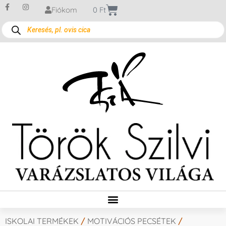
Fiókom
0
Ft
ISKOLAI TERMÉKEK
/
MOTIVÁCIÓS PECSÉTEK
/