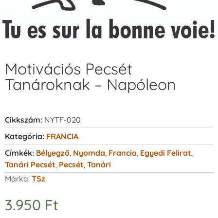
Motivációs Pecsét
Tanároknak – Napóleon
Cikkszám:
NYTF-020
Kategória:
FRANCIA
Címkék:
Bélyegző
,
Nyomda
,
Francia
,
Egyedi Felirat
,
Tanári Pecsét
,
Pecsét
,
Tanári
Márka:
TSz
3.950
Ft