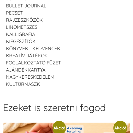
BULLET JOURNAL
PECSÉT
RAJZESZKÖZÖK
LINÓMETSZÉS
KALLIGRÁFIA
KIEGÉSZÍTŐK
KÖNYVEK - KEDVENCEK
KREATÍV JÁTÉKOK
FOGLALKOZTATÓ FÜZET
AJÁNDÉKKÁRTYA
NAGYKERESKEDELEM
KULTÚRMASZK
Ezeket is szeretni fogod
Akció!
Akció!