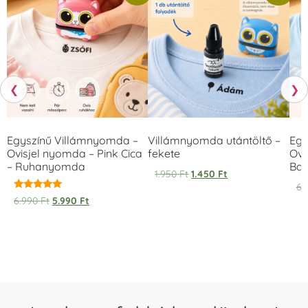
❮
❯
Egyszínű Villámnyomda –
Villámnyomda utántöltő –
Egy
Ovisjel nyomda – Pink Cica
fekete
Ovi
– Ruhanyomda
Bag
1.950
Ft
1.450
Ft
6.
Értékelés:
6.990
Ft
5.990
Ft
5.00
/ 5