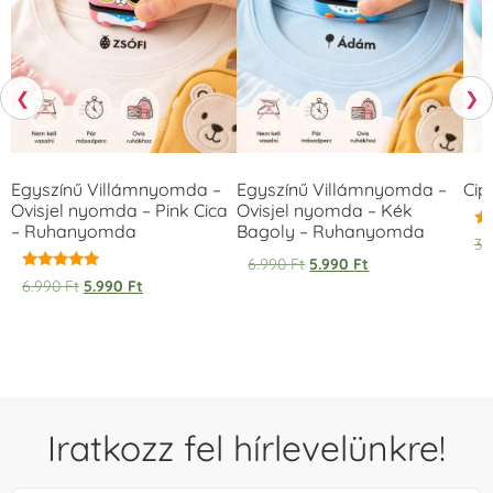
❮
❯
Egyszínű Villámnyomda –
Egyszínű Villámnyomda –
Cip
Ovisjel nyomda – Pink Cica
Ovisjel nyomda – Kék
– Ruhanyomda
Bagoly – Ruhanyomda
Ér
3.
5.
6.990
Ft
5.990
Ft
/ 
Értékelés:
6.990
Ft
5.990
Ft
5.00
/ 5
Iratkozz fel hírlevelünkre!