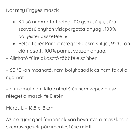
Karinthy Frigyes maszk.
Külső nyomtatott réteg : 110 gsm súlyú, sűrű
szövésű enyhén vízlepergetős anyag , 100%
polyester összetétellel.
Belső fehér Pamut réteg : 140 gsm súlyú , 95°C -on
előmosott , 100% pamut vászon anyag,
– Állítható fülre akasztó többféle színben
– 60 °C -on mosható, nem bolyhosodik és nem fakul a
nyomat
– a nyomat nem kitapintható és nem képez plusz
réteget a maszk felületén
Méret: L – 18,5 x 13 cm
Az orrnyeregnél fémpöcök van bevarrva a maszkba a
szemüvegesek páramentesítése miatt.