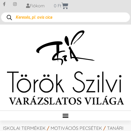
Fiókom
0
Ft
ISKOLAI TERMÉKEK
/
MOTIVÁCIÓS PECSÉTEK
/
TANÁRI