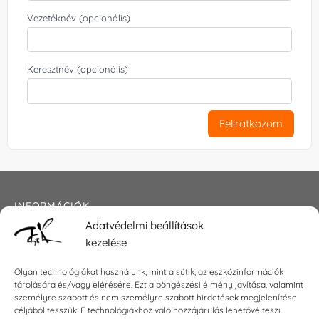
Vezetéknév (opcionális)
Keresztnév (opcionális)
Feliratkozom
INFORMÁCIÓK
Adatvédelmi beállítások
Általános szerződési feltételek
kezelése
Adatkezelési tájékoztató
Impresszum
Olyan technológiákat használunk, mint a sütik, az eszközinformációk
tárolására és/vagy elérésére. Ezt a böngészési élmény javítása, valamint
személyre szabott és nem személyre szabott hirdetések megjelenítése
céljából tesszük. E technológiákhoz való hozzájárulás lehetővé teszi