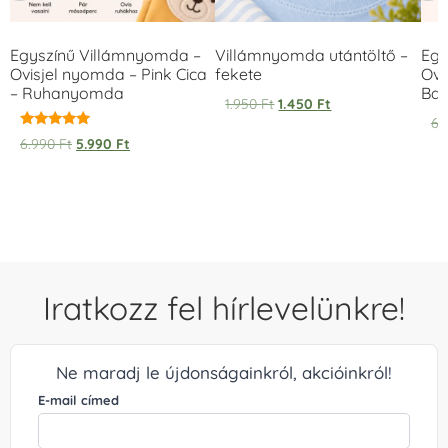
Egyszínű Villámnyomda –
Villámnyomda utántöltő –
Egy
Ovisjel nyomda – Pink Cica
fekete
Ovi
– Ruhanyomda
Bag
1.950
Ft
1.450
Ft
6.
Értékelés:
6.990
Ft
5.990
Ft
5.00
/ 5
Iratkozz fel hírlevelünkre!
Ne maradj le újdonságainkról, akcióinkról!
E-mail címed