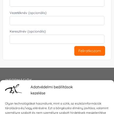
Vezetéknév (opcionális)
Keresztnév (opcionális)
Feliratkozom
INFORMÁCIÓK
Adatvédelmi beállítások
Általános szerződési feltételek
kezelése
Adatkezelési tájékoztató
Impresszum
Olyan technológiákat használunk, mint a sütik, az eszközinformációk
tárolására és/vagy elérésére. Ezt a böngészési élmény javítása, valamint
személyre szabott és nem személyre szabott hirdetések megjelenítése