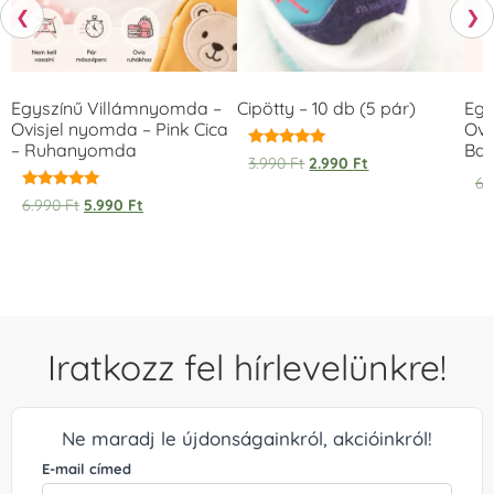
❮
❯
Egyszínű Villámnyomda –
Cipötty – 10 db (5 pár)
Egy
Ovisjel nyomda – Pink Cica
Ovi
– Ruhanyomda
Bag
Értékelés:
3.990
Ft
2.990
Ft
5.00
6.
/ 5
Értékelés:
6.990
Ft
5.990
Ft
5.00
/ 5
Iratkozz fel hírlevelünkre!
Ne maradj le újdonságainkról, akcióinkról!
E-mail címed