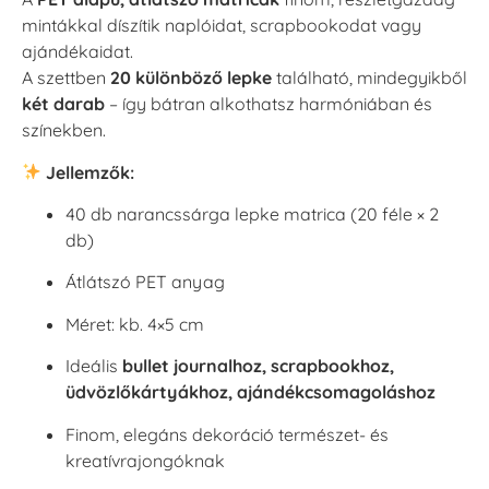
mintákkal díszítik naplóidat, scrapbookodat vagy
ajándékaidat.
A szettben
20 különböző lepke
található, mindegyikből
két darab
– így bátran alkothatsz harmóniában és
színekben.
Jellemzők:
40 db narancssárga lepke matrica (20 féle × 2
db)
Átlátszó PET anyag
Méret: kb. 4×5 cm
Ideális
bullet journalhoz, scrapbookhoz,
üdvözlőkártyákhoz, ajándékcsomagoláshoz
Finom, elegáns dekoráció természet- és
kreatívrajongóknak