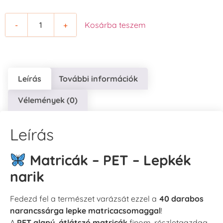
-
+
Kosárba teszem
Leírás
További információk
Vélemények (0)
Leírás
Matricák – PET – Lepkék
narik
Fedezd fel a természet varázsát ezzel a
40 darabos
narancssárga lepke matricacsomaggal
!
A
PET alapú, átlátszó matricák
finom, részletgazdag